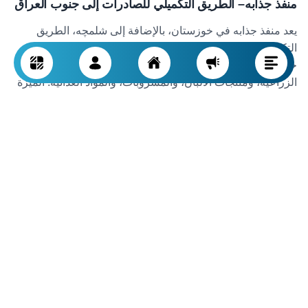
منفذ جذابه
–
الطريق التكميلي للصادرات إلى جنوب العراق
يعد منفذ جذابه في خوزستان، بالإضافة إلى شلمچه، الطريق
التكميلي للصادرات إلى مناطق جنوب العراق. ويُستخدم بشكل
خاص من قبل مصدري السلع الخفيفة وسريعة التلف كالمحاصيل
الزراعية، ومنتجات الألبان، والمشروبات، والمواد الغذائية. الميزة
الرئيسية لجذابه هي انخفاض ازدحام المرور وإجراءات جمركية
أبسط بالمقارنة مع باقي المنافذ الجنوبية، مما يقلل من وقت
التخليص والعبور.
.
منفذ مهران
–
الطريق التجاري الرئيسي إلى بغداد والمدن
الدينية
يقع منفذ مهران في محافظة إيلام ويتميز بموقع جغرافي خاص
يربطه مباشرة بالمدن الدينية في العراق مثل النجف وكربلاء
وبغداد، ما يجعله من أهم طرق التصدير إلى وسط العراق. يعمل
طول أيام السنة، لكنه يشهد ازدحامًا محدودًا وفرض قيود على
السلع التجارية في مواسم خاصة مثل زيارة الأربعين. عموماً،
مهران هو الخيار الأمثل للمصدرين الذين يستهدفون الأسواق