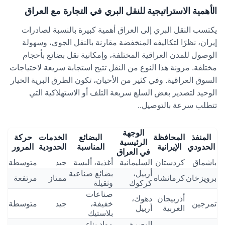
الأهمية الاستراتيجية للنقل البري في التجارة مع العراق
يكتسب النقل البري إلى العراق أهمية كبيرة بالنسبة لصادرات
إيران، نظرًا لتكاليفه المنخفضة مقارنة بالنقل الجوي، وسهولة
الوصول للمدن العراقية المختلفة، وإمكانية نقل بضائع بأحجام
مختلفة. مرونة هذا النوع من النقل تتيح استجابة سريعة لاحتياجات
السوق العراقية. وفي كثير من الأحيان، تكون الطرق البرية الخيار
الوحيد لتصدير بعض السلع سريعة التلف أو الاستهلاكية التي
تتطلب سرعة بالتوصيل.
.
الوجهة
المنفذ
المحافظة
البضائع
الخدمات
حركة
الرئيسية
الحدودي
الإيرانية
المناسبة
الحدودية
المرور
في العراق
باشماق
كردستان
السليمانية
أغذية، ألبسة
جيد
متوسطة
أربيل،
بضائع صناعية
برويزخان
كرمانشاه
ممتاز
مرتفعة
كركوك
وثقيلة
صناعات
أذربيجان
دهوك،
تمرجين
خفيفة،
جيد
متوسطة
الغربية
أربيل
بلاستيك
البصرة،
مواد بناء،