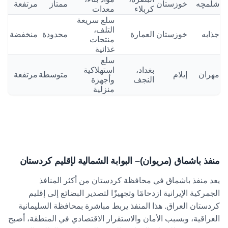
شلمچه
خوزستان
ممتاز
مرتفعة
كربلاء
معدات
سلع سريعة
التلف،
جذابه
خوزستان
العمارة
محدودة
منخفضة
منتجات
غذائية
سلع
بغداد،
استهلاكية
مهران
إيلام
متوسطة
مرتفعة
النجف
وأجهزة
منزلية
منفذ باشماق (مريوان)
–
البوابة الشمالية لإقليم كردستان
يعد منفذ باشماق في محافظة كردستان من أكثر المنافذ
الجمركية الإيرانية ازدحامًا وتجهيزًا لتصدير البضائع إلى إقليم
كردستان العراق. هذا المنفذ يربط مباشرة بمحافظة السليمانية
العراقية، وبسبب الأمان والاستقرار الاقتصادي في المنطقة، أصبح