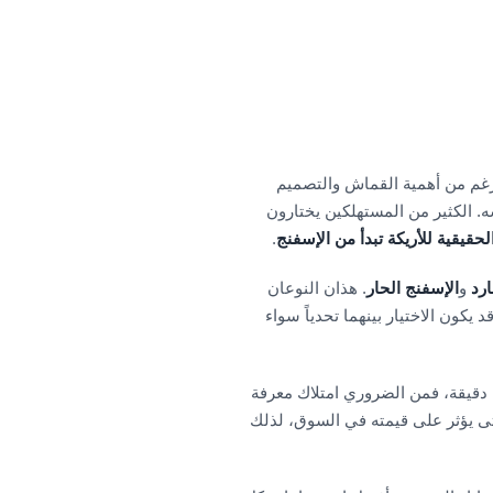
رغم من أهمية القماش والتصميم
ه. الكثير من المستهلكين يختارون
لحقيقية للأريكة تبدأ من الإسفنج
.
ارد
و
الإسفنج الحار
. هذان النوعان
كون الاختيار بينهما تحدياً سواء
حة دقيقة، فمن الضروري امتلاك معرفة
تى يؤثر على قيمته في السوق، لذلك