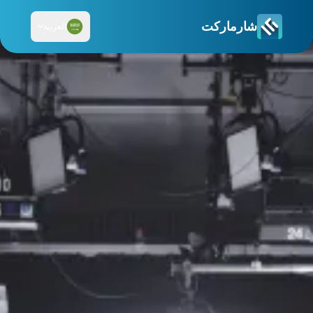
شارماركت
العربية