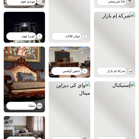
فانا فيرنيتشر
موندي هوم
جوان للأثاث
كوبرا هوم
شركة إم بازار
تايفور أوفيس
سلما