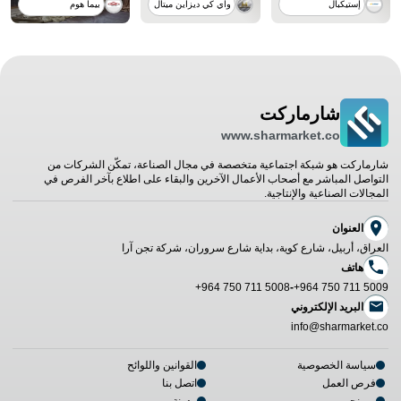
إستيكبال
واي كي ديزاين ميتال
بيما هوم
شارماركت
www.sharmarket.co
شارماركت هو شبكة اجتماعية متخصصة في مجال الصناعة، تمكّن الشركات من
التواصل المباشر مع أصحاب الأعمال الآخرين والبقاء على اطلاع بآخر الفرص في
المجالات الصناعية والإنتاجية.
العنوان
العراق، أربيل، شارع كوية، بداية شارع سروران، شركة تجن آرا
هاتف
+964 750 711 5008
-
+964 750 711 5009
البريد الإلكتروني
info@sharmarket.co
سياسة الخصوصية
القوانين واللوائح
فرص العمل
اتصل بنا
من نحن
مدونة