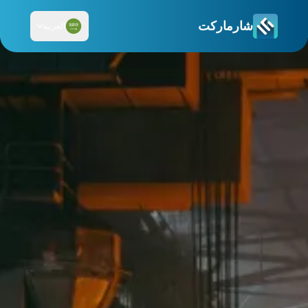
شارماركت
العربية