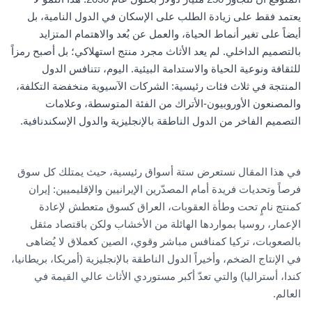
يعتمد فقط على زيادة الطلب على الإسكان في الدول النامية، بل
أيضاً على تغير أنماط الحياة، والعمل عن بُعد والاهتمام المتزايد
بالتصميم الداخلي. لم يعد الأثاث مجرد منتج استهلاكي؛ بل أصبح رمزاً
للثقافة ونوعية الحياة والاستدامة البيئية. اليوم، تتنافس الدول
المنتجة في ثلاث فئات رئيسية: الشركات الآسيوية منخفضة التكلفة،
والمصنعون الأوروبيون-الأتراك من الفئة المتوسطة، وعلامات
التصميم الفاخر من الدول الناطقة بالإنجليزية والدول الإسكندنافية.
في هذا المقال نستعرض ستة أسواق رئيسية، حيث يمتلك كل سوق
فرصاً وتحديات فريدة أمام المصدّرين الإيرانيين والإقليميين: إيران
كمنتج نامٍ تحت وطأة العقوبات، العراق كسوق متعطش لإعادة
الإعمار، روسيا بمواردها الهائلة من الأخشاب ولكن باقتصاد مثقل
بالصعوبات، تركيا كمنافس مباشر وقوي، الصين كعملاق لا يُضاهى
في الإنتاج الضخم، وأخيراً الدول الناطقة بالإنجليزية (أمريكا، بريطانيا،
كندا، أستراليا) والتي تعدّ أكبر مستوردي الأثاث عالي القيمة في
العالم.