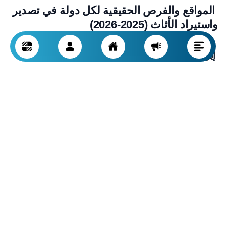
المواقع والفرص الحقيقية لكل دولة في تصدير
واستيراد الأثاث (2025-2026)
إيران
الحقيقة: المرتبة 53 عالمياً، 180 مليون دولار صادرات رسمية وأكثر
من 250 مليون دولار غير رسمية (بالأساس إلى العراق، أفغانستان،
أرمينيا وطاجكستان).
نقاط القوة: العمالة الرخيصة، أخشاب عالية الجودة في الشمال
والغرب، مصممون مبدعون، القرب من سوق إقليمي يضم 120
مليون نسمة.
نقاط الضعف: العقوبات المصرفية، غياب العلامات التجارية الدولية،
نقص MDF عالي الجودة، تكاليف شحن مرتفعة إلى أوروبا.
أبرز الشركات: هايبر (أكبر منتج في الشمال)، جَمی، نیلبر، لیو، راد
سيستم، تزیینات خشبية تبريز.