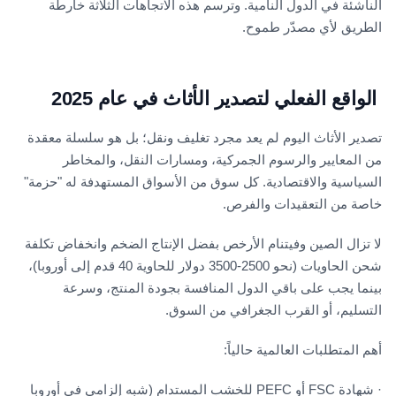
الناشئة في الدول النامية. وترسم هذه الاتجاهات الثلاثة خارطة
الطريق لأي مصدّر طموح.
الواقع الفعلي لتصدير الأثاث في عام 2025
تصدير الأثاث اليوم لم يعد مجرد تغليف ونقل؛ بل هو سلسلة معقدة
من المعايير والرسوم الجمركية، ومسارات النقل، والمخاطر
السياسية والاقتصادية. كل سوق من الأسواق المستهدفة له "حزمة"
خاصة من التعقيدات والفرص.
لا تزال الصين وفيتنام الأرخص بفضل الإنتاج الضخم وانخفاض تكلفة
شحن الحاويات (نحو 2500-3500 دولار للحاوية 40 قدم إلى أوروبا)،
بينما يجب على باقي الدول المنافسة بجودة المنتج، وسرعة
التسليم، أو القرب الجغرافي من السوق.
أهم المتطلبات العالمية حالياً:
· شهادة FSC أو PEFC للخشب المستدام (شبه إلزامي في أوروبا