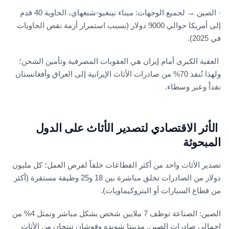
· الصين → لجميع الوجهات: ميناء نينغبو-شنغهاي، الحاوية 40 قدم
إلى أمريكا حوالي 9000 دولار (بسبب استمرار أزمة نقص الحاويات
في 2025).
العقبة الكبرى أمام إيران هي العقوبات المصرفية وتأمين الشحن؛
ولهذا تُنفذ 70% من صادرات الأثاث الإيرانية إلى العراق وأفغانستان
نقداً وعبر وسطاء.
الأثر الاقتصادي لتصدير الأثاث على الدول
المبحوثة
تصدير الأثاث واحد من أكثر القطاعات خلقاً لفرص العمل؛ كل مليون
دولار من الصادرات تخلق مباشرة بين 18 و25 وظيفة مستقرة (أكثر
من قطاع السيارات أو البتروكيماويات).
الصين: الصناعة توظف 7 ملايين شخص بشكل مباشر وتمثل 4% من
إجمالي صادرات الصين. مدينتا شونده وفوشان تنتجان من الأثاث