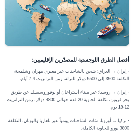
أفضل الطرق اللوجستية للمصدّرين الإقليميين:
· إيران → العراق: شحن بالشاحنات عبر معبري مهران وشلمجة،
التكلفة 3500 إلى 5500 دولار للترلة، زمن الترانزيت 4-7 أيام.
· إيران → روسيا: عبر ميناء أستراخان أو نوفوروسيسك عن طريق
بحر قزوين، تكلفة الحاوية 20 قدم حوالي 4800 دولار، زمن الترانزيت
12-18 يوم.
· تركيا → أوروبا: مئات الشاحنات يومياً عبر بلغاريا واليونان، التكلفة
3800 يورو للحاوية الكاملة.