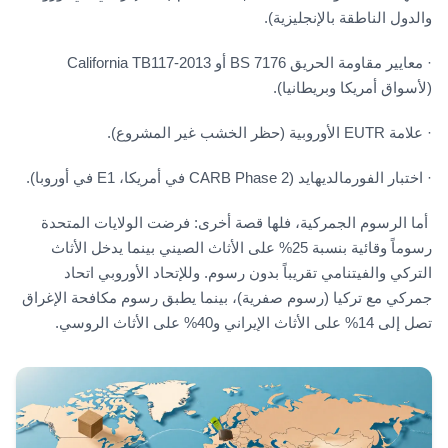
والدول الناطقة بالإنجليزية).
· معايير مقاومة الحريق BS 7176 أو California TB117-2013
(لأسواق أمريكا وبريطانيا).
· علامة EUTR الأوروبية (حظر الخشب غير المشروع).
· اختبار الفورمالديهايد (CARB Phase 2 في أمريكا، E1 في أوروبا).
أما الرسوم الجمركية، فلها قصة أخرى: فرضت الولايات المتحدة
رسوماً وقائية بنسبة 25% على الأثاث الصيني بينما يدخل الأثاث
التركي والفيتنامي تقريباً بدون رسوم. وللإتحاد الأوروبي اتحاد
جمركي مع تركيا (رسوم صفرية)، بينما يطبق رسوم مكافحة الإغراق
تصل إلى 14% على الأثاث الإيراني و40% على الأثاث الروسي.