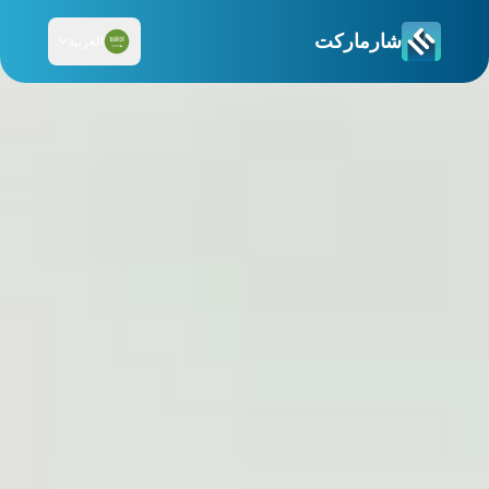
شارماركت
العربية