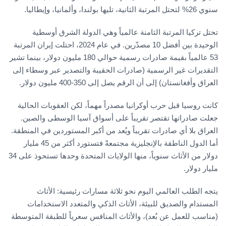
سنوي 26% لتحتل المرتبة الثانية، تليها بولندا، وألمانيا، وإيطاليا.
تحتل تركيا المرتبة الثامنة عالمياً وهي الدولة الشرق أوسطية
الوحيدة بين أفضل 10 مصدّرين. في عام 2024، احتلت إيران المرتبة
53 عالمياً بقيمة صادرات رسمية حوالي 180 مليون دولار، بينما تشير
التقديرات غير الرسمية (صادرات الحقيبة والتصدير عبر وسطاء إلى
العراق وأفغانستان) إلى أن الرقم يصل إلى 350-400 مليون دولار.
كانت روسيا قبل حرب أوكرانيا مصدراً مهماً، لكن العقوبات الحالية
جعلت صادراتها تقتصر تقريباً على أسواق آسيا الوسطى والصين.
العراق بلا أي صادرات تقريباً ويُعد من أكبر المستوردين في المنطقة.
أما الدول الناطقة بالإنجليزية مجتمعةً فتستورد أكثر من 45 مليار
دولار من الأثاث سنوياً، منها الولايات المتحدة وحدها تستحوذ على 34
مليار دولار.
يتجه الطلب العالمي اليوم نحو ثلاثة مسارات رئيسية: الأثاث
المستدام والصديق للبيئة، الأثاث الذكي والمتعدد الاستخدامات
(مناسب للعمل عن بُعد)، والأثاث المنافس سعرياً للطبقة المتوسطة