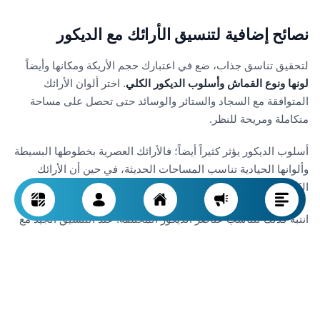
نصائح إضافية لتنسيق الأرائك مع الديكور
لتحقيق تناسق جذاب، ضع في اعتبارك حجم الأريكة ومكانها وأيضاً
لونها ونوع القماش وأسلوب الديكور الكلي
. اختر ألوان الأرائك
المتوافقة مع السجاد والستائر والوسائد حتى تحصل على مساحة
متكاملة ومريحة للنظر.
أسلوب الديكور يؤثر كثيراً أيضاً؛ فالأرائك العصرية بخطوطها البسيطة
وألوانها الحيادية تناسب المساحات الحديثة، في حين أن الأرائك
الكلاسيكية المزخرفة توحي بالفخامة والرقي.
انتبه كذلك لتناسب عناصر الديكور المختلفة. عند التنسيق الجيد مع
الطاولات والبوفات والإنارة، تصبح غرفة المعيشة
عملية ومريحة
وجذابة للاستخدام اليومي
.