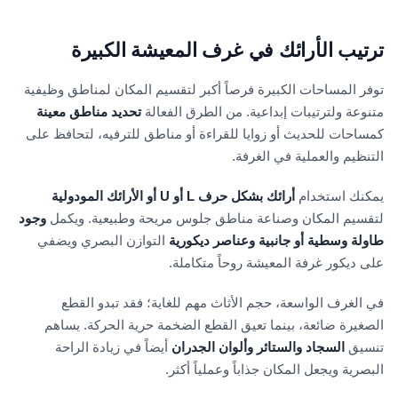
ترتيب الأرائك في غرف المعيشة الكبيرة
توفر المساحات الكبيرة فرصاً أكبر لتقسيم المكان لمناطق وظيفية
متنوعة ولترتيبات إبداعية. من الطرق الفعالة
تحديد مناطق معينة
كمساحات للحديث أو زوايا للقراءة أو مناطق للترفيه، لتحافظ على
التنظيم والعملية في الغرفة.
يمكنك استخدام
أرائك بشكل حرف L أو U أو الأرائك المودولية
لتقسيم المكان وصناعة مناطق جلوس مريحة وطبيعية. ويكمل
وجود
طاولة وسطية أو جانبية وعناصر ديكورية
التوازن البصري ويضفي
على ديكور غرفة المعيشة روحاً متكاملة.
في الغرف الواسعة، حجم الأثاث مهم للغاية؛ فقد تبدو القطع
الصغيرة ضائعة، بينما تعيق القطع الضخمة حرية الحركة. يساهم
تنسيق
السجاد والستائر وألوان الجدران
أيضاً في زيادة الراحة
البصرية ويجعل المكان جذاباً وعملياً أكثر.