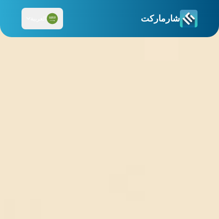
شارماركت
العربية