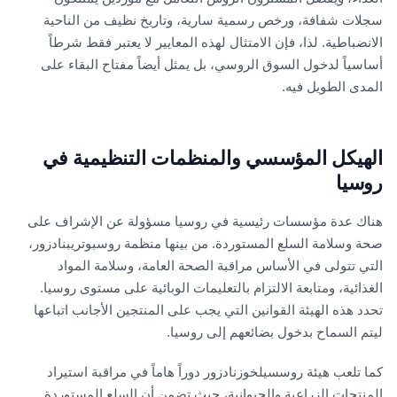
سجلات شفافة، ورخص رسمية سارية، وتاريخ نظيف من الناحية
الانضباطية. لذا، فإن الامتثال لهذه المعايير لا يعتبر فقط شرطاً
أساسياً لدخول السوق الروسي، بل يمثل أيضاً مفتاح البقاء على
المدى الطويل فيه.
الهيكل المؤسسي والمنظمات التنظيمية في
روسيا
هناك عدة مؤسسات رئيسية في روسيا مسؤولة عن الإشراف على
صحة وسلامة السلع المستوردة. من بينها منظمة روسبوتريبنادزور،
التي تتولى في الأساس مراقبة الصحة العامة، وسلامة المواد
الغذائية، ومتابعة الالتزام بالتعليمات الوبائية على مستوى روسيا.
تحدد هذه الهيئة القوانين التي يجب على المنتجين الأجانب اتباعها
ليتم السماح بدخول بضائعهم إلى روسيا.
كما تلعب هيئة روسسيلخوزنادزور دوراً هاماً في مراقبة استيراد
المنتجات الزراعية والحيوانية، حيث تضمن أن السلع المستوردة