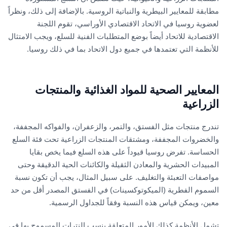
مطابقة للمعايير البيطرية والنباتية الروسية. بالإضافة إلى ذلك، ونظراً
لعضوية روسيا في الاتحاد الاقتصادي الأوراسي، تقوم اللجنة
الاقتصادية للاتحاد أيضاً بوضع المتطلبات الفنية للسلع، ويجب الامتثال
للأنظمة التي تعتمدها في جميع دول الاتحاد بما في ذلك روسيا.
المعايير الصحية للمواد الغذائية والمنتجات
الزراعية
تندرج منتجات مثل الفستق، والتمر، والزعفران، والفواكه المجففة،
والخضروات المجففة، ومشتقات المنتجات الزراعية تحت فئة السلع
الحساسة. تفرض روسيا قيوداً على هذه السلع فيما يخص بقايا
المبيدات الحشرية والمعادن الثقيلة والكائنات الحية الدقيقة وحتى
مواصفات التعبئة والتغليف. على سبيل المثال، يجب أن تكون نسبة
السموم الفطرية (الميكوتوكسينات) في الفستق المصدر أقل من حد
معين، ويمكن قياس هذه النسبة وفقاً للجداول الرسمية.
تشمل الأنظمة كذلك الأمور المتعلقة بنِسب النترات المسموح بها في