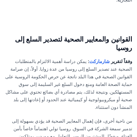
القوانين والمعايير الصحية لتصدير السلع إلى
روسيا
وفقاً لتقرير
شارماركت
:
يمكن دراسة أهمية الالتزام بالمتطلبات
الصحية عند تصدير السلع إلى روسيا من عدة زوايا. أولاً، إن صرامة
القوانين الصحية في هذا البلد ناتجة عن حرص الحكومة الروسية على
حماية الصحة العامة ومنع دخول السلع غير السليمة إلى سوق
المستهلكين. ونتيجة لذلك، يتم مصادرة أي بضائع تحتوي على مشاكل
صحية أو ميكروبيولوجية أو كيميائية عند الحدود أو إعادتها إلى بلد
المنشأ دون استثناء.
من ناحية أخرى، فإن إهمال المعايير الصحية قد يؤدي بسهولة إلى
تدمير سمعة الشركة في السوق. روسيا تولي اهتماماً خاصاً بأمن
الغذاء، ويفضّل المشترون الروس التعامل مع موردين يمتلكون