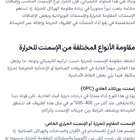
وبناءً على هذا السلوك الكيميائي، فإن اختيار نوع الإسمنت المناسب وإضافات
ملائمة يلعب دوراً محورياً في زيادة مقاومة الهياكل للحرارة. إذ تساهم
الإسمنتات المقاومة للحرارة والإسمنتات البوزولانية وبعض الإضافات
المتخصصة في رفع أداء المنشآت في الظروف الحرجة وإطالة عمر الخرسانة.
مقاومة الأنواع المختلفة من الإسمنت للحرارة
تختلف مقاومة الإسمنت للحرارة حسب تركيبه الكيميائي ونوعه، ما يجعل
هذا العامل مهماً للغاية في التطبيقات الصناعية أو الإنشائية المعرضة لحرارة
مكثفة. فيما يلي بعض النقاط الأساسية:
إسمنت بورتلاند العادي
(OPC)
:
يؤدي هذا النوع أداءً ممتازاً في درجات حرارة البناء العادية، لكن قوته تبدأ
بالانخفاض عند أكثر من 400–500°م. في مثل هذه الظروف، قد تتشقق
الخرسانة ويضعف الترابط بين جزيئات الإسمنت والركام.
الإسمنت المقاوم للحرارة أو الإسمنت الحراري الخاص
:
يُصمم هذا النوع للاستخدام في الأفران والمدخنات والهياكل الصناعية؛ إذ
يحتوي على نسب أعلى من الألومينا والسيليكات المقاومة للحرارة، ويسمح له