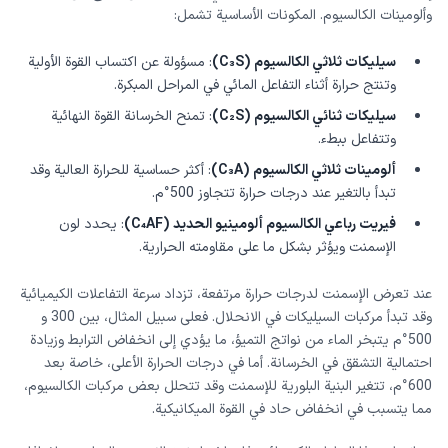
وألومينات الكالسيوم. المكونات الأساسية تشمل:
سيليكات ثلاثي الكالسيوم
(C₃S)
: مسؤولة عن اكتساب القوة الأولية
وتنتج حرارة أثناء التفاعل المائي في المراحل المبكرة.
سيليكات ثنائي الكالسيوم
(C₂S)
: تمنح الخرسانة القوة النهائية
وتتفاعل ببطء.
ألومينات ثلاثي الكالسيوم
(C₃A)
: أكثر حساسية للحرارة العالية وقد
تبدأ بالتغير عند درجات حرارة تتجاوز 500°م.
فيريت رباعي الكالسيوم ألومينيو الحديد
(C₄AF)
: يحدد لون
الإسمنت ويؤثر بشكل ما على مقاومته الحرارية.
عند تعرض الإسمنت لدرجات حرارة مرتفعة، تزداد سرعة التفاعلات الكيميائية
وقد تبدأ مركبات السيليكات في الانحلال. فعلى سبيل المثال، بين 300 و
500°م يتبخر الماء من نواتج التميؤ، ما يؤدي إلى انخفاض الترابط وزيادة
احتمالية التشقق في الخرسانة. أما في درجات الحرارة الأعلى، خاصة بعد
600°م، تتغير البنية البلورية للإسمنت وقد تتحلل بعض مركبات الكالسيوم،
مما يتسبب في انخفاض حاد في القوة الميكانيكية.