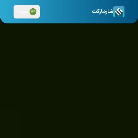
شارماركت
العربية