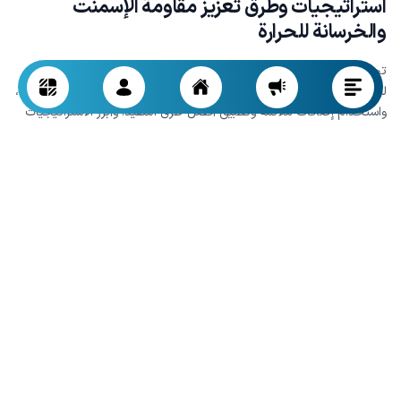
استراتيجيات وطرق تعزيز مقاومة الإسمنت
والخرسانة للحرارة
تحسين مقاومة الخرسانة والإسمنت للحرارة، خاصة في المباني المعرضة
لدرجات حرارة عالية، يتطلب دمج عدة عوامل: اختيار نوع الإسمنت المناسب،
واستخدام إضافات ملائمة وتطبيق أفضل طرق التنفيذ. وأبرز الاستراتيجيات
تشمل:
استعمال إسمنتات مقاومة للحرارة
الإسمنتات الحرارية ذات النسب الأعلى من الألومينا والسيليكات المتينة
تؤدي أداءً ممتازاً في درجات الحرارة المرتفعة. وتستخدم في بناء
الأفران والمدخنات والمنشآت الصناعية.
إضافة مواد بوزولانية أو خبث
الإضافات المعدنية مثل البوزولان والخبث ترفع مقاومة الخرسانة
للحرارة عبر تفاعلها الثانوي مع نواتج تميؤ الإسمنت، ما يقلل
التشققات الحرارية ويزيد الترابط بين جزيئات الإسمنت والركام.
التحكم بنسبة الماء إلى الإسمنت والدمك الجيد للخرسانة
تقليل نسبة الماء للإسمنت واستعمال ركام مقاوم للحرارة يقللان من
التشققات الحرارية، كما أن اتباع طرق معالجة مناسبة مثل الترطيب