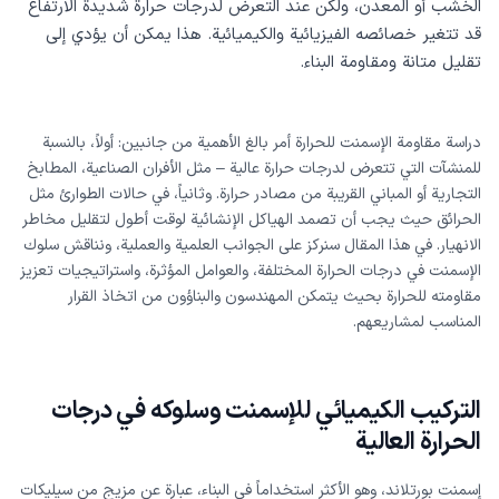
الخشب أو المعدن، ولكن عند التعرض لدرجات حرارة شديدة الارتفاع
قد تتغير خصائصه الفيزيائية والكيميائية. هذا يمكن أن يؤدي إلى
تقليل متانة ومقاومة البناء.
دراسة مقاومة الإسمنت للحرارة أمر بالغ الأهمية من جانبين: أولاً، بالنسبة
للمنشآت التي تتعرض لدرجات حرارة عالية – مثل الأفران الصناعية، المطابخ
التجارية أو المباني القريبة من مصادر حرارة. وثانياً، في حالات الطوارئ مثل
الحرائق حيث يجب أن تصمد الهياكل الإنشائية لوقت أطول لتقليل مخاطر
الانهيار. في هذا المقال سنركز على الجوانب العلمية والعملية، ونناقش سلوك
الإسمنت في درجات الحرارة المختلفة، والعوامل المؤثرة، واستراتيجيات تعزيز
مقاومته للحرارة بحيث يتمكن المهندسون والبناؤون من اتخاذ القرار
المناسب لمشاريعهم.
التركيب الكيميائي للإسمنت وسلوكه في درجات
الحرارة العالية
إسمنت بورتلاند، وهو الأكثر استخداماً في البناء، عبارة عن مزيج من سيليكات