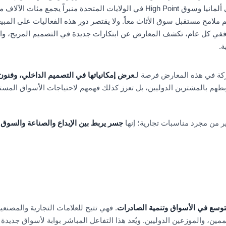
صالون ديل موبيل في ميلانو ومعرض IMM في ألمانيا وسوق High Point في الولايات المتحد
لامح مستقبل سوق الأثاث معاً. ولا يقتصر دور هذه الفعاليات على الم
ففي كل عام، تكشف المعارض عن ابتكارات جديدة في التصميم المريح، والمو
ة.
مشاركة في هذه المعارض فرصة لـ
عرض إمكانياتها في التصميم الداخلي، وفنو
ربطهم بالمشترين الدوليين، بل تعزز كذلك فهمهم لاحتياجات الأسواق الم
ثير من مجرد مناسبات تجارية؛ إنها
جسر يربط بين الإبداع والصناعة والسوق ا
توسع في الأسواق وتنمية الصادرات
. فهي تتيح للعلامات التجارية والمصن
مين، والموزعين الدوليين. ويُعد هذا التفاعل المباشر بوابة لأسواق جديدة 