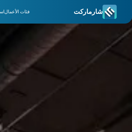
شارماركت
فئات الأعمال
اس