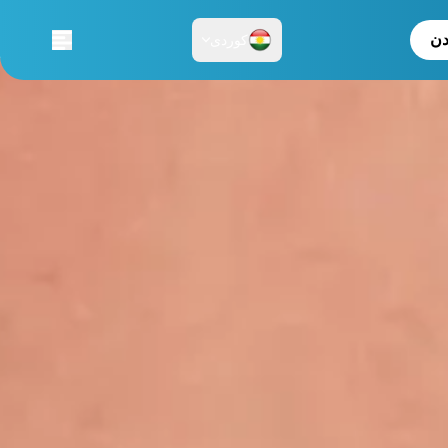
دن
کوردی