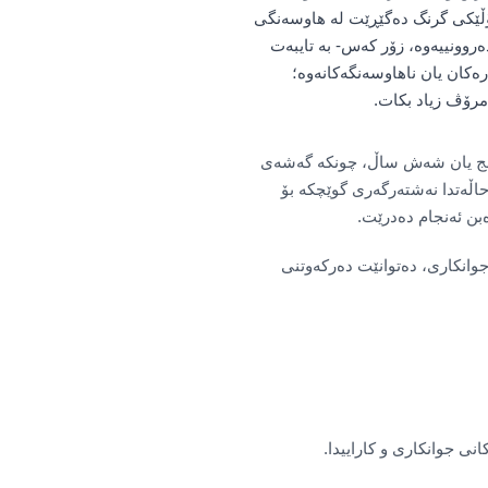
ڕۆڵێکی گرنگ دەگێڕێت لە هاوسەنگی
روونییەوە، زۆر کەس- بە تایبەت
ەکان یان ناهاوسەنگەکانەوە؛
مرۆڤ زیاد بکات.
 پێنج یان شەش ساڵ، چونکە گەشەی
حاڵەتدا نەشتەرگەری گوێچکە بۆ
بن ئەنجام دەدرێت.
 جوانکاری، دەتوانێت دەرکەوتنی
ی جوانکاری و کاراییدا.