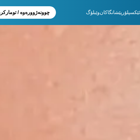
ئێکسپلۆر
پێشانگاکان
وێبلۆگ
چوونەژوورەوە / تومارکر