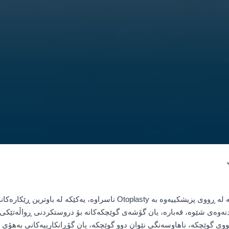
نەشتەرگەری گوێ چییە؟ نەشتەرگەری گوێ کە لە ڕووی پزیشکییەوە بە Otoplasty ناسر
نەوەی شێوە، قەبارە، یان گۆشەی گوێچکەکانە بۆ دروستکردنی ڕواڵەتێک
ی گوێچکە، ناهاوسەنگی نێوان دوو گوێچکە، یان گۆڕانکارییەکانی بەهۆی بر