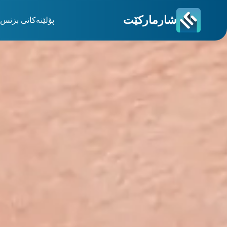
شارمارکێت
پۆلێنەکانی بزنس