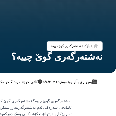
بڵۆگ
نەشتەرگەری گوێ چییە؟
ماڵەوە
نەشتەرگەری گوێ چییە؟
بەرواری بڵاوبوونەوەی: ٥/٨/٢٠٢٦
کاتی خوێندنەوە: 7 خولەک
ئامانجی سەرەکی ئەم نەشتەرگەرییە ڕاستکرد
ئەم ڕێکارە دەتوانێت کێشەکانی وەک دەرکەوتوو