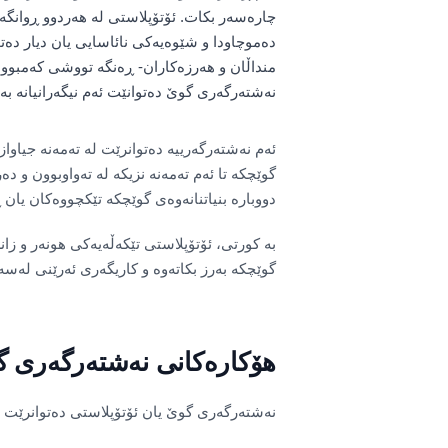
چارەسەر بکات. ئۆتۆپلاستی لە هەردوو ڕوانگە
دەموچاودا و شێوەیەکی نائاسایی یان دیار دە
منداڵان و هەرزەکاران- ڕەنگە تووشی کەمبوون
نەشتەرگەری گوێ دەتوانێت ئەم نیگەرانیانە ب
ئەم نەشتەرگەرییە دەتوانرێت لە تەمەنە جیاو
گوێچکە تا ئەم تەمەنە نزیکە لە تەواوبوون و 
دووبارە بنیاتنانەوەی گوێچکە تێکچووەکان یا
بە کورتی، ئۆتۆپلاستی تێکەڵەیەکی هونەر و زان
گوێچکە بەرز بکاتەوە و کاریگەری ئەرێنی لە
هۆکارەکانی نەشتەرگەری گ
نەشتەرگەری گوێ یان ئۆتۆپلاستی دەتوانرێت ب