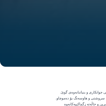
اوە، یەکێکە لە باوترین ڕێکارەکانی جوانکاری و بنیاتنانەوەی گوێ.
ی سروشتی و هاوسەنگ بۆ دەموچاو.
ین و حاڵەتە زگماکییەکانەوە