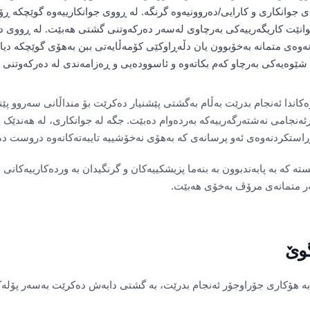
ی جوانکاری و کارایی/دەروونیەوە گرنگە. لە ڕووی جوانکارییەوە گوێچکە 
توانێت کاریگەرییەکی بەرچاوی لەسەر دەرکەوتنی گشتی هەبێت. لە ڕووی دە
ەوەی متمانە بەخۆبوون یان دڵەڕاوکێی کۆمەڵایەتی ببن بەهۆی گوێچکە دیار
ە شێوەیەکی بەرچاو کەم بکاتەوە و ئاسوودەیی و ڕەزامەندی لە دەرکەوتنی 
ازەکاندا ئەنجام بدرێت بەڵام بەگشتی پێشنیار دەکرێت بۆ منداڵانی سەروو
دەرئەنجامی نەشتەرگەرییەکە بەردەوام دەبێت. جگە لە جوانکاری، لە هەندێک 
ن ڕاستکردنەوەی ئەو پرسانەی کە بەهۆی نەخۆشییە تایبەتەکانەوە دروست دە
ستە کە بە پابەندبوون بە بنەما پزیشکییەکان و گرنگیدان بە وردەکارییەکانی
سەر متمانەی مرۆڤ بەخۆی هەبێت.
وێ
ە هۆکاری جۆراوجۆر ئەنجام بدرێت، بە گشتی دابەش دەکرێت بەسەر پۆلەکان