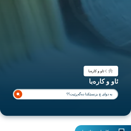
ئاو و کارەبا
ماڵەوە
ئاو و کارەبا