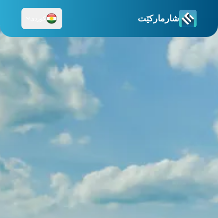
شارمارکێت
کوردی