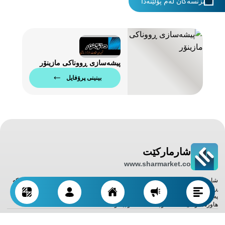
بزنسەکان لەم پۆلێنەدا
پیشەسازی ڕووناکی مازینۆر
بینینی پرۆفایل
شارمارکێت
www.sharmarket.co
شارمارکێت پلاتفۆرمێکی تایبەتە لە بواری پیشەسازی و هەناردە و هاوردەکردنی کالا کە
ڕێگا بۆ بزنسەکان خۆش دەکات لەگەڵ خاوەنکارانی تر بە شێوەیەکی ڕاستەوخۆ لە
پەیوەندیدا بن و لە دوایین دەرفەتەکانی بواری پیشەسازی و بەرھەمھێنان و هەناردە و
هاوردەکردنی کالا لە ناوچەکەدا ئاگادار ببنەوە.
ناونیشان