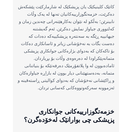
کاتێک کلینیکێک یان پزیشکێک لە شارمارکێت پێشکەش
دەکرێت، خزمەتگوزارییەکانیان تەنها لە یەک وڵات
نابینرێن؛ بەڵکو لە نێوان بەکارهێنەرانی چەندین زمان و
کەلتووری جیاواز نمایش دەکرێن. ئەم گەیشتنە
جیهانییە ڕێگە بە سەنتەرە پزیشکییەکە دەدات کە
دەست بگات بە نەخۆشانی زیاتر و ئاسانکاری دەکات
بۆ تاکەکان کە بەدوای بژارەکانی جوانکاری پزیشکی
متمانەپێکراودا لە دەرەوەی وڵات بۆ بڕیاردان.
ئامادەبوون لە وا پلاتفۆرمێک دەرفەتێکە بۆ بنیاتنانی
متمانە، بەدەستهێنانی دیار بوون لە بازاڕە جیاوازەکان
و ڕاکێشانی نەخۆشان کە بەدوای کوالیتی ڕاستەقینە و
ئەزموونە سەرکەوتووەکانی کەسانی تردان.
خزمەتگوزارییەکانی جوانکاری
پزیشکی چی بوارانێک لەخۆدەگرن؟