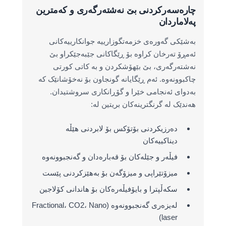
چارەسەرکردنی بێ نەشتەرگەری و کەمترین
پەلاماردان
بەشێکی گەورەی خزمەتگوزارییە جوانکارییەکانی
ئەمڕۆ تەرخان کراوە بۆ ڕێگاکانی جێبەجێکراو بێ
نەشتەرگەری، بێ بێهۆشکردن و بە کاتی کورتی
چاکبوونەوە. ئەم ڕێگایانە گونجاون بۆ نەخۆشانێک کە
بەدوای ئەنجامی خێرا و گۆڕانکاری سروشتیدان.
هەندێک لە گرنگترینەکان بریتین لە:
دەرزیکردنی بۆتۆکس بۆ لابردنی هێڵە
دیناکییەکان
فیڵەر و جێلەکان بۆ قەبارەدان و گەنجبوونەوە
میزۆتێراپی و میزۆگەن بۆ بەهێزکردنی پێست
سکەڵپترا و بایۆفیڵەرەکان بۆ هاندانی کۆلاجین
لەیزەری گەنجبوونەوە (Fractional، CO2، Nano
laser)