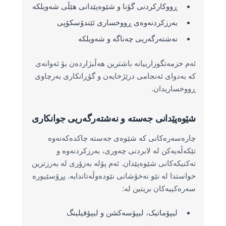
ڕووکارکردنی گۆنا و شێوەپێدانی هێڵی شەویلکە
بەرزکردنەوەی ڕووخساری ئێندۆسکۆپی
نەشتەرگەریی چەناگە و شەویلکە
ئەم خزمەتگوزارییانە باشترین هەڵبژاردەن بۆ ئەوانەی
کە بەدوای ئەنجامی درێژخایەن و گۆڕانکاری بەرچاوی
ڕووخساریدان.
شێوەپێدانی جەستە و نەشتەرگەریی جوانکاری
چارەسەرەکانی کە شێوەی جەستە چاکدەکەنەوە
تێکەڵەیەکن لە لابردنی چەوری، بەرزکردنەوە و
تەکنیکەکانی شێوەپێدان. ئەم پۆلە بەزۆری لە بەرزترین
خواستدا لە نێو نەخۆشانی نێودەوڵەتاندایە. پڕۆسێیورە
سەرەکییەکان بریتین لە:
لیپۆماتیک، لیپۆسەکشن و لیپۆفیلینگ