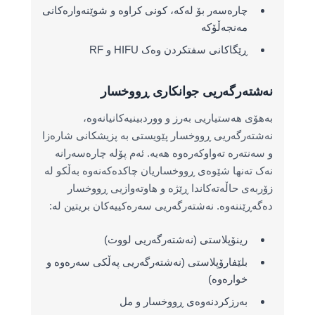
چارەسەر بۆ لەکە، کونی کراوە و شوێنەوارەکانی
مەنجەڵۆکە
ڕێگاکانی سفتکردن وەک HIFU و RF
نەشتەرگەریی جوانکاری ڕووخسار
بەهۆی هەستیاریی بەرز و ووردبینیەکانیانەوە،
نەشتەرگەریی ڕووخسار پێویستی بە پزیشکانی شارەزا
و سەنتەرە تەواوکەرەوە هەیە. ئەم پۆلە چارەسەرانە
نەک تەنها شێوەی ڕووخساریان چاکدەکەنەوە بەڵکو لە
زۆربەی حاڵەتەکاندا ڕێژە و هاوتەوازیی ڕووخسار
دەگەڕێننەوە. نەشتەرگەریی سەرەکییەکان بریتین لە:
رینۆپلاستی (نەشتەرگەریی لووت)
بلێفارۆپلاستی (نەشتەرگەریی پەڵکی سەرەوە و
خوارەوە)
بەرزکردنەوەی ڕووخسار و مل