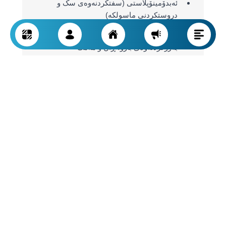
ئەبدۆمینۆپلاستی (سفتکردنەوەی سک و
دروستکردنی ماسولکە)
شێوەپێدانی جەستەی ٣٦٠ پلە
بەرزکردنەوەی بازۆ، ڕان و مەمک
کەمکردنەوە یان گەورەکردنی ماموپلاستی
نەشتەرگەرییەکانی شێوەپێدانی جەستە دوای
سکپڕی
BBL و شێوەپێدانی پاشەڵ بە گواستنەوەی
چەوری
ئەم نەشتەرگەرییانە پێویستیان بە تەواوکەری پزیشکی
تەواو و چاودێریی چاکبوونەوەی ستانداردە.
خزمەتگوزارییە تایبەتەکانی پێست و لەیزەر
لە بەشی دەرماتۆلۆجی، چارەسەرەکان فراوانن و
پێویستیان بە ئامێرە پزیشکی بڕوانامەدار و پسپۆڕی