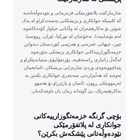
شارمارکێت پلاتفۆرمێکی فرەزمانی و نێودەوڵەتانەیە
کە کلینیکە جوانکاری و پزیشکانی پەسەندکراو لە یەک
شوێن بۆ بەکارهێنەران لە وڵاتانی جیاواز کۆدەکاتەوە.
لەم بۆشاییەدا، نەخۆشان لە تورکیا، ئێران، ڕووسیا،
چین، جیهانی عەرەبی و هەرێمی کوردستان دەتوانن
خزمەتگوزارییەکانی جوانکاری پزیشکی بدۆزنەوە
لەگەڵ زانیاری ڕاستەقینە، پۆرتفۆلیۆی متمانەپێکراو و
پێداچوونەوەی وردی شارەزایی پزیشکان. ئامانجمان
ئەوەیە کە هەڵبژاردنی سەنتەری جوانکاری بکەین بە
ئەزموونێکی ڕوون، ئاسان و پارێزراو بۆ هەموو
بەکارهێنەرێک، بێ گوێدانە زمان یان ناوچەکەیان.
بۆچی گرنگە خزمەتگوزارییەکانی
جوانکاری لە پلاتفۆرمێکی
نێودەوڵەتانی پێشکەش بکرێن؟