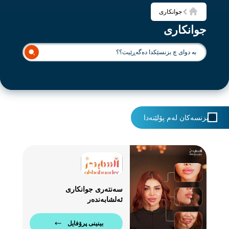
جوانکاری
ماڵەوە
جوانکاری
بزنسەکان لەم پۆلێنەدا
سەنتەری جوانکاری
ئەلشابەندەر
بینینی پرۆفایل