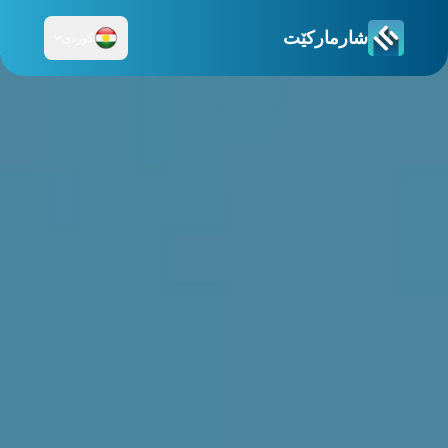
شارمارکێت
کوردی