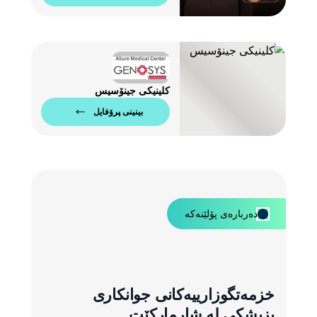
کلینیکی جینۆسیس
بینینی پرۆفایل
دەربارەی پۆلێنەکە
خزمەتگوزارییەکانی جوانکاری
پزیشکی لە شارمارکێت