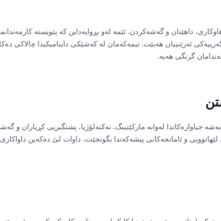
وکاری، داهێنان و گەشەکردن. ئێمە لەو بڕوایەداین کە پێویستە کارمەندانما
رییەکی ئەرێنییان هەبێت. تیمەکەمان لە کەشێکی داینامیکیدا چالاکی دەکات
ەندامان گرنگی هەیە.
تن
ەشە جیاوازەکاندا لەوانە مارکێتینگ، تەکنەلۆژیا، پشتگیریی کڕیاران و گەش
لێهاتوویی و ئامانجەکانی پیشەکەتدا بگونجێت، داوات لێ دەکەین داواکار