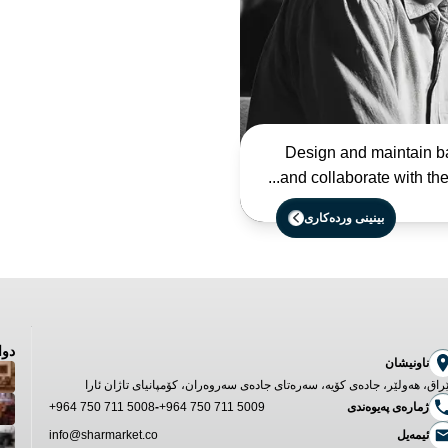
Design and maintain b
and collaborate with the
بینینی وردەکاری
دوا
ناونیشان
راق، هەولێر، جادەی کۆیە، سەرەتای جادەی سەروەران، کۆمپانیای تاژان ئارا
ژمارەی پەیوەندی
+964 750 711 5009
-
+964 750 711 5008
ئیمەیل
info@sharmarket.co