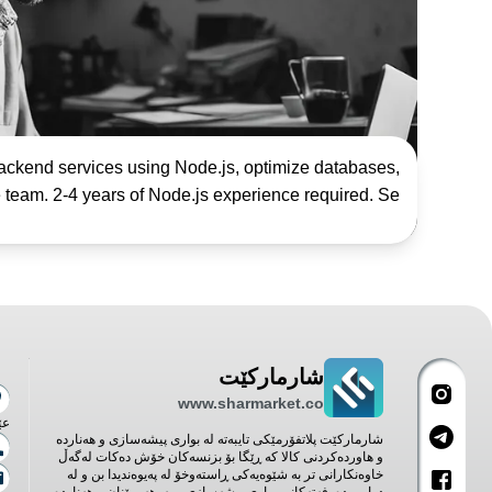
ackend services using Node.js, optimize databases,
 team. 2-4 years of Node.js experience required. Se...
شارمارکێت
www.sharmarket.co
عێ
شارمارکێت پلاتفۆرمێکی تایبەتە لە بواری پیشەسازی و هەناردە
و هاوردەکردنی کالا کە ڕێگا بۆ بزنسەکان خۆش دەکات لەگەڵ
خاوەنکارانی تر بە شێوەیەکی ڕاستەوخۆ لە پەیوەندیدا بن و لە