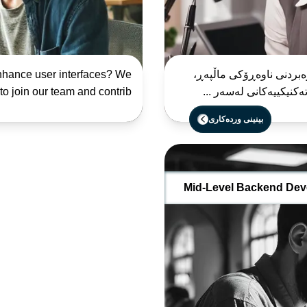
ەبردنی ناوەڕۆکی ماڵپەڕ،
enhance user interfaces? We
کنیکییەکانی لەسەر ...
join our team and contrib...
بینینی وردەکاری
Mid-Level Backend Deve