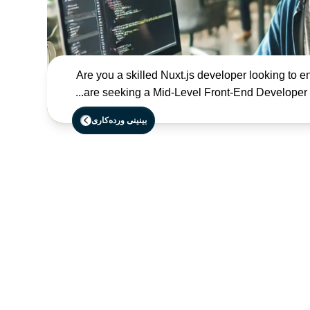
Are you a skilled Nuxt.js developer looking to 
are seeking a Mid-Level Front-End Developer to 
بینینی وردەکاری