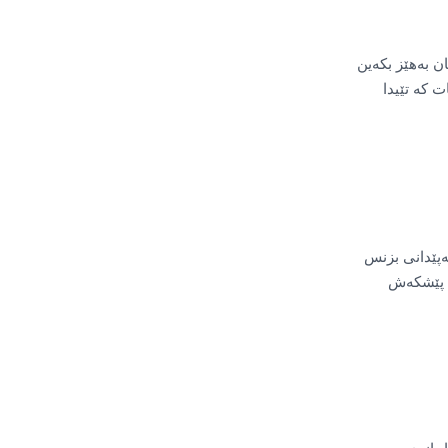
ن بەهێز بکەین
 کە تێیدا
ەپێدانی بزنس
ی پێشکەش