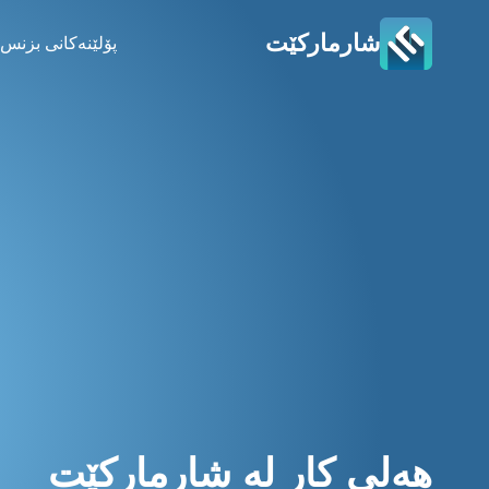
شارمارکێت
پۆلێنەکانی بزنس
هەلی کار لە شارمارکێت