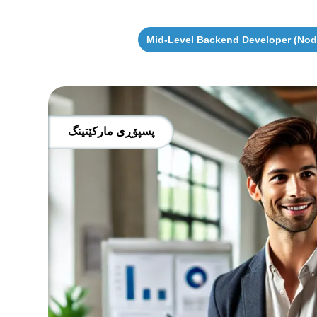
Mid-Level Backend Developer (Node
پسپۆڕی مارکێتینگ