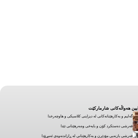
یین هەواڵەکانی شارمارکێت
گەلیم و بەکارهێنانەکانی لە دیزاینی کلاسیکی و هاوچەرخدا
فەرشی دەستکرد کۆن و بایەخی وەبەرهێنانی تێدا
فەرشی بازنەیی مۆدێرن و بەکارهێنانی لە ڕازاندنەوەی ئەمڕۆدا