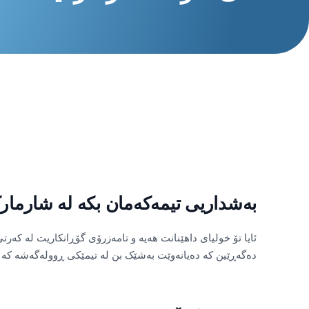
بەشداریی تیمەکەمان بکە لە شارمار
ئایا تۆ خولیای داهێنانت هەیە و تامەزرۆی گۆڕانکاریت لە کەرت
دەگەڕێین کە دەیانەوێت بەشێک بن لە تیمێکی ڕوولەگەشە کە 