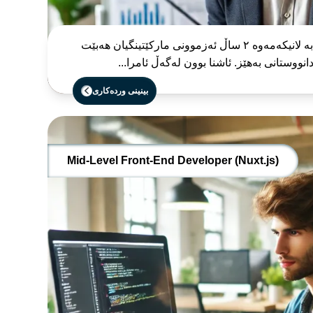
پێویستە داواکارانی ئەم پۆستە بە لانیکەمەوە ٢ ساڵ ئەزموونی مارکێتینگیان هەبێت
انووستانی بەهێز. ئاشنا بوون لەگەڵ ئامرا...
بینینی وردەکاری
Mid-Level Front-End Developer (Nuxt.js)