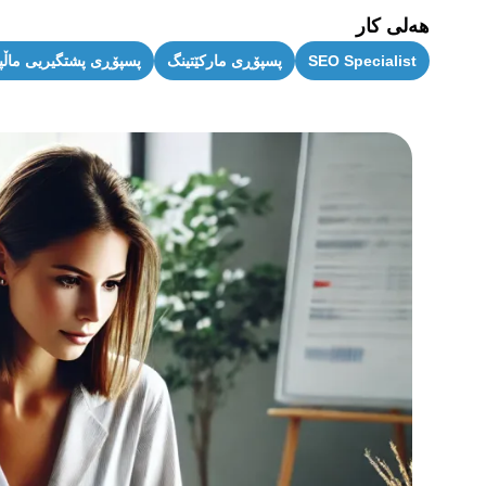
هەلی کار
SEO Specialist
پسپۆڕی مارکێتینگ
پسپۆڕی پشتگیریی ماڵپە