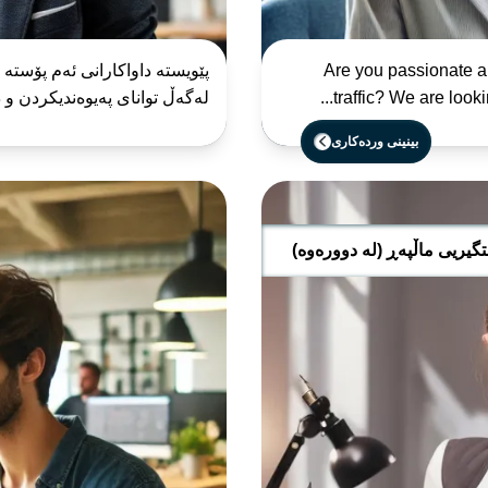
Are you passionate ab
traffic? We are looki
لەگەڵ توانای پەیوەندیکردن و د
بینینی وردەکاری
یریی ماڵپەڕ (لە دوورەوە)