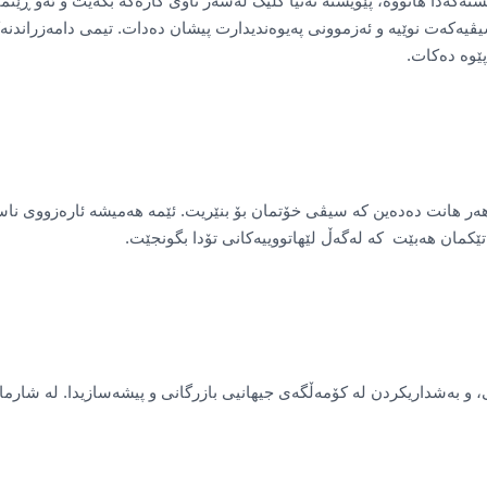
تەکەدا هاتووە، پێویستە تەنیا کلیک لەسەر ناوی کارەکە بکەیت و ئەو ڕێنما
سیڤیەکەت نوێیە و ئەزموونی پەیوەندیدارت پیشان دەدات. تیمی دامەزراندنە
پێوە دەکات.
هەر هانت دەدەین کە سیڤی خۆتمان بۆ بنێریت. ئێمە هەمیشە ئارەزووی نا
ەتێکمان هەبێت کە لەگەڵ لێهاتووییەکانی تۆدا بگونجێت.
و بەشداریکردن لە کۆمەڵگەی جیهانیی بازرگانی و پیشەسازیدا. لە شارما