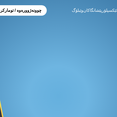
ئێکسپلۆر
پێشانگاکان
وێبلۆگ
چوونەژوورەوە / تومارکر