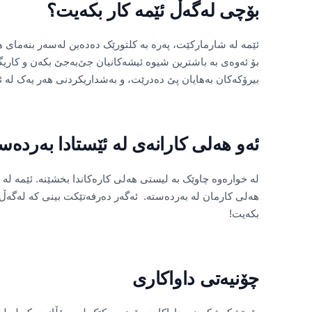
بۆچی لەگەڵ ئێمە کار بکەیت؟
ئێمە لە شارمارکێت، پەرە بە کلتورێک دەدەین لەسەر بنەمای ها
بۆ ئەوەی بە باشترین شیوە ئیشەکانیان جێ‌بەجێ بکەن و کاریگە
بیرۆکەکان بەهایان پێ دەدرێت، و بەشداریکردنی هەر یەک لە ئ
ئەو هەلی کارانەی لە ئێستادا بەردەس
لە خوارەوە چاوێک بە لیستی هەلی کارەکاندا بخشێنە. ئێمە لە ب
هەلی کارمان لە بەردەستە. ئەگەر دەرفەتێکت بینی کە لەگەڵ 
بکەیت!
چۆنیەتی داواکاری