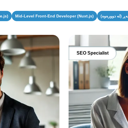
ڕ (لە دوورەوە)
Mid-Level Front-End Developer (Nuxt.js)
.js)
SEO Specialist