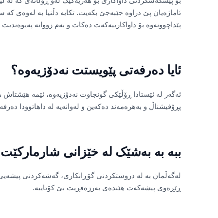
بۆ پێشکەشکردنی داواکاری بۆ هەریەکێک لەو ڕۆڵانەی کە لە لیس
ئاماژەیان پێ دراوە جێبەجێ بکەیت. تکایە دڵنیا بە لەوەی کە 
پێداچوونەوە بۆ داواکارییەکەت دەکات و بەم زووانە پەیوەندیت 
ئایا دەرفەتی پێویستت نەدۆزیەوە؟
ئەگەر لە ئێستادا ڕۆڵێکی گونجاوت نەدۆزیەوە، ئێمە هێشتاش 
پڕۆفیشناڵ و بەهرەمەند دەکەین و لەوانەیە لە داهاتوودا دەرف
ببە بە بەشێک لە خێزانی شارمارکێت
لەگەڵمان بە لە دروستکردنی گۆڕانکاری، گەشەکردنی پیشەیی، 
ڕێڕەوی پیشەکەت هێندەی بەرزەفڕیت بێ کۆتاییە.