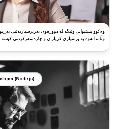
وەکوو پشتیوانی وێبگە لە دوورەوە، بەرپرسیاریەتیی بەڕیو
وڵامدانەوە بە پرسیاری کڕیاران و چارەسەرکردنی کێشە تە
loper (Node.js)