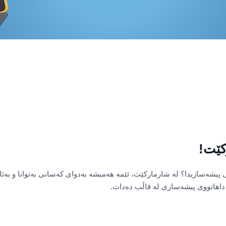
کێت!
ی پیشەسازیدا؟ لە شارمارکێت، ئێمە هەمیشە بەدوای کەسانی بەتوانا و بەئا
داهاتووی پیشەسازی لە قاڵب دەدات.