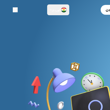
دن
کوردی