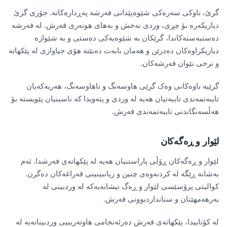
گرێ، ناوکی سەرەکی شێوەپێدانی فەرشە پەڕدارەکانە. جۆری گرێ
دیاریکەرە بۆ چڕی، وردی نەخش و بەهای هونەری فەرش. لە فەرشە
دەستبەستەکاندا، گرێکان بە شێوەیەکی دەستی و بە شێوازە
دیاریکراوەکان دەدرێن و هەمان بابەت دەبێتە هۆی جیاوازی لە پێکهاتە
و نرخی نێوان فەرشەکان.
گرێیە باوەکانی وەک گرێی هاوسەنگ و ناهاوسەنگ، هەریەکەیان
تایبەتمەندی تایبەتیان هەیە لە وردی و پتەویدا کە ناسینیان پێویستە بۆ
هەڵسەنگاندنی تایبەتمەندی فەرش.
لێوار و ڕەگەکان
لێوار و ڕەگەکان ڕۆڵی پاراستنیان هەیە لە پێکهاتەی فەرشدا. ئەم
بەشانە ڕێگە لە کردنەوەی چنین و زیانبینینی قەراغەکان دەگرن.
کوالیتی پرۆسێسی لێوار و ڕەگ نیشانەیەکە لە وردبینی لە
بەرهەمهێنان و ستانداردبوونی فەرش.
لە کۆتاییدا، پێکهاتەی فەرش دەرئەنجامی هاوتەریبیی وردبینانەیە لە