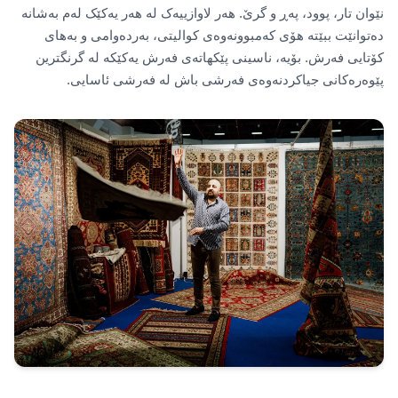
نێوان تار، پوود، پەڕ و گرێ. هەر لاوازییەک لە هەر یەکێک لەم بەشانە
دەتوانێت ببێتە هۆی کەمبوونەوەی کوالیتی، بەردەوامی و بەهای
کۆتایی فەرش. بۆیە، ناسینی پێکهاتەی فەرش یەکێکە لە گرنگترین
پێوەرەکانی جیاکردنەوەی فەرشی باش لە فەرشی ئاسایی.