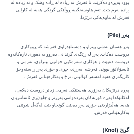
پوود پەیڕەو دەکرێت تا فەرش نە زیادە لە ڕادە وشک و نە زیادە لە
ڕادە نەرم بێت. ئەم هاوسەنگییە ڕۆڵێکی گرنگی هەیە لە کارایی
فەرش لە ماوەیەکی درێژدا.
پەڕ (Pile)
پەڕ هەمان بەشی بینراو و دەستلێدراوی فەرشە کە ڕووکاری
دروست دەکات. پەڕ لە ڕێگەی گرێدانی دەزوو بە دەوری تارەکانەوە
دروست دەبێت و هۆکاری سەرەکیی جوانیی بینراوی، نەرمی و
ئایسۆلاتۆر بوونی فەرشە. بەرزی، چڕی و جۆری پەڕ ڕاستەوخۆ
کاریگەری هەیە لەسەر کوالیتی، نرخ و بەکارهێنانی فەرش.
پەڕە درێژەکان بەزۆری هەستێکی نەرمی زیاتر دروست دەکەن،
لەکاتێکدا پەڕە کورتەکان بەردەوامی بەرزتر و چاودێری ئاسانتریان
هەیە. هەڵبژاردنی جۆری پەڕ دەبێت گونجاو بێت لەگەڵ شوێنی
بەکارهێنانی فەرش.
گرێ (Knot)