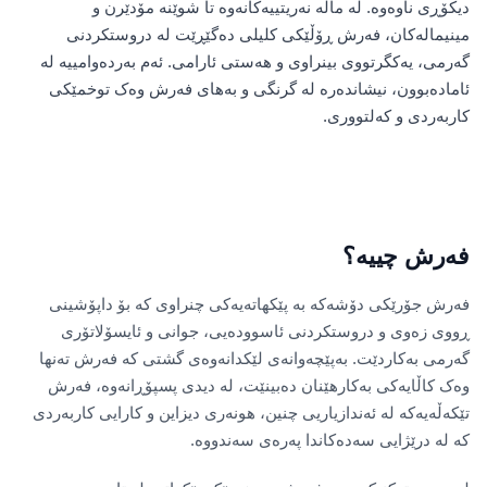
دیکۆڕی ناوەوە. لە ماڵە نەریتییەکانەوە تا شوێنە مۆدێرن و
مینیمالەکان، فەرش ڕۆڵێکی کلیلی دەگێڕێت لە دروستکردنی
گەرمی، یەکگرتووی بینراوی و هەستی ئارامی. ئەم بەردەوامییە لە
ئامادەبوون، نیشاندەرە لە گرنگی و بەهای فەرش وەک توخمێکی
کاربەردی و کەلتووری.
فەرش چییە؟
فەرش جۆرێکی دۆشەکە بە پێکهاتەیەکی چنراوی کە بۆ داپۆشینی
ڕووی زەوی و دروستکردنی ئاسوودەیی، جوانی و ئایسۆلاتۆری
گەرمی بەکاردێت. بەپێچەوانەی لێکدانەوەی گشتی کە فەرش تەنها
وەک کاڵایەکی بەکارهێنان دەبینێت، لە دیدی پسپۆڕانەوە، فەرش
تێکەڵەیەکە لە ئەندازیاریی چنین، هونەری دیزاین و کارایی کاربەردی
کە لە درێژایی سەدەکاندا پەرەی سەندووە.