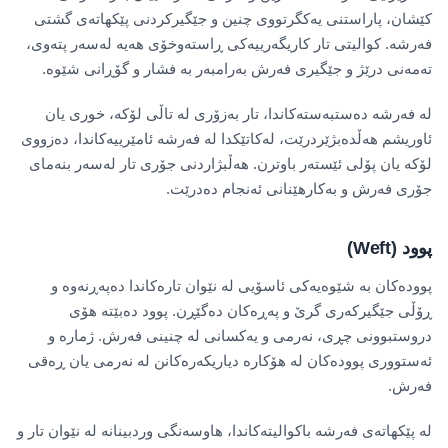
کێشان، پاراستنی یەکگرتووی چنین و جێگیرکردنی پێکهاتەی گشتی
فەرشە. کوالیتی تار کاریگەرییەکی ڕاستەوخۆی هەیە لەسەر پتەوی،
تەمەنی درێژ و جێگیری فەرش بەرامبەر بە فشار و گۆڕانی شێوە.
لە فەرشە دەستبەستەکاندا، تار بەزۆری لە تاڵی لۆکە، خوری یان
ئاوریشم هەڵدەبژێردرێت، لەکاتێکدا لە فەرشە ئامێرییەکاندا، دەزووی
لۆکە یان پۆلی ئێستەر باوترن. هەڵبژاردنی جۆری تار لەسەر بنەمای
جۆری فەرش و بەکارهێنانی ئەنجام دەدرێت.
پوود (Weft)
پوودەکان بە شێوەیەکی ئاسۆیی لە نێوان تارەکاندا دەپەڕنەوە و
ڕۆڵی جێگیرکەری گرێ و پەڕەکان دەگێڕن. پوود دەبێتە هۆی
دروستبوونی چڕی، نەرمی و یەکسانی لە چنینی فەرش. ژمارە و
ئەستووری پوودەکان لە هۆکارە دیاریکەرەکانن لە نەرمی یان ڕەقی
فەرش.
لە پێکهاتەی فەرشە باکوالیتەکاندا، هاوسەنگی وردبینانە لە نێوان تار و