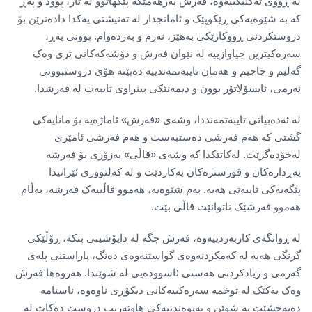
لە ڕووی تەکنیکییەوە، فەرش بەرهەمێکە پێکهاتوو لە تار، پوود و پەڕ
کە بە شێوەیەکی ڕێکوپێک و ئامانجدار لە تەنیشتی یەکدا دادەنرێن بۆ
دروستکردنی ڕووکارێکی بەهێز، نەرم و بەردەوام. بوونی پەڕ،
سەرەکیترین جیاوازییە لە نێوان فەرش و دۆشەکەکانی تری وەک
گەلیم و جاجیم و هەمان تایبەتمەندییە دەبێتە هۆی دروستبوونی
نەرمی، ئایسۆلاتۆر بوون و دیمەنێکی بینراوی تایبەت لە فەرشدا.
لە ئەدەبیاتی تایبەتمەنددا، وشەی «فەرش» ئاماژەیە بۆ مانایەکی
گشتی کە هەم فەرشی دەستبەست و هەم فەرشی ئامێری
لەخۆدەگرێت. لەکاتێکدا کە وشەی «قاڵی» بەزۆری بۆ فەرشە
پەڕدارەکان و قورسترەکان بەکاردێت و لە کەلتووری ئێرانیدا
پێگەیەکی تایبەتی هەیە. بەم شێوەیە، هەموو قاڵییەک فەرشە، بەڵام
هەموو فەرشێک ناتوانێت قاڵی بێت.
لە ڕوانگەی کاربەردییەوە، فەرش جگە لە داپۆشینی بنکە، ڕۆڵێکی
گرنگی هەیە لە کەمکردنەوەی گواستنەوەی دەنگ، پاراستنی پلەی
گەرمی و زیادکردنی هەستی ئاسوودەیی لە شوێندا. هەروەها فەرش
وەک یەکێک لە توخمە سەرەکییەکانی دیکۆڕی ناوەوە، ناسنامە
دەبەخشێت بە شوێن و پەیوەندییەکی هاوتەریب دروست دەکات لە