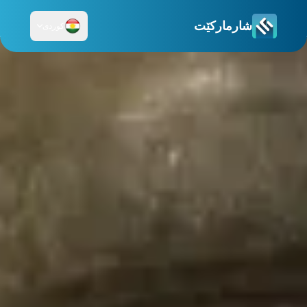
شارمارکێت
کوردی