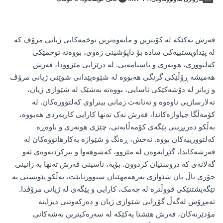
فەرش یەکێکە لە کۆنترین و مانەوەترین توخمەکانی ژیانی مرۆڤ کە
لە پێداویستییەکی سادە بۆ داپۆشینی زەوی، بووەتە توخمێکی
کەلتووری، هونەری و ناسنامەیی. لە درێژایی مێژوودا، فەرش
هەمیشە ڕۆڵێکی گرنگی هەبووە لە شێوەپێدانی شوێنی ژیانی مرۆڤ
و زیاتر لە دۆشەکێکی ئاسایی، بووەتە بەشێک لە شێوازی ژیان،
تەلارسازیی ناوەوە و تەنانەت زمانی بینراوی کەلتوورەکان. لە
کۆمەڵگا جیاوازەکاندا، فەرش نەک تەنها کارایی کاربەردی هەبووە،
بەڵکو دەربڕینی پێگەی کۆمەڵایەتی، چێژی هونەری و باوەڕە
کەلتوورییەکان بووە. نەخش، ڕەنگ و شێوازە بەکارهاتووەکان لە
فەرشەکاندا، گێڕانەوەن لە مێژوو، کەشوهەوا و بیرکردنەوەی ئەو
گەلانەی کە دروستیان کردوون. بۆیە، ناسینی فەرش تەنها بە زانینی
جۆری تاڵ یان شێوازی بەرهەمهێنان سنوورنابێت، بەڵکو پێویستی بە
تێگەیشتنێکی قووڵترە لە چەمک، کارایی و پێگەی لە ژیانی مرۆڤدا.
ئەمڕۆش لەگەڵ گۆڕانی شێوازی ژیان و دەرکەوتنی دیزاینە
مۆدێرنەکان، فەرش هێشتا یەکێکە لە سەرەکیترین بەشەکانی