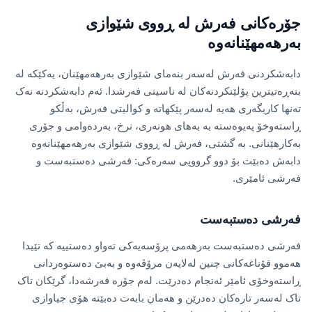
جۆرەکانی فەرش لە ڕووی شێوازی
بەرهەمهێنانەوە
دابەشکردنی فەرش لەسەر بنەمای شێوازی بەرهەمهێنان، یەکێکە لە
بنەڕەتیترین پۆلێنکردنەکان لە ناسینی فەرشدا. ئەم دابەشکردنە نەک
تەنها کاریگەری هەیە لەسەر پێکهاتە و کوالیتی فەرش، بەڵکو
ڕاستەوخۆ پەیوەستە بە بەهای هونەری، نرخ، بەردەوامی و جۆری
بەکارهێنانی. بە گشتی، فەرش لە ڕووی شێوازی بەرهەمهێنانەوە
دابەش دەبێت بۆ دوو گرووپی سەرەکی: فەرشی دەستبەست و
فەرشی ئامێری.
فەرشی دەستبەست
فەرشی دەستبەست بەرهەمی پرۆسەیەکی تەواو دەستییە کە تێیدا
هەموو قۆناغەکانی چنین لەلایەن مرۆڤەوە و بەبێ دەستوەردانی
ڕاستەوخۆی ئامێر ئەنجام دەدرێت. لەم جۆرە فەرشەدا، گرێکان تاک
تاک لەسەر تارەکان دەدرێن و هەمان بابەت دەبێتە هۆی جیاوازی