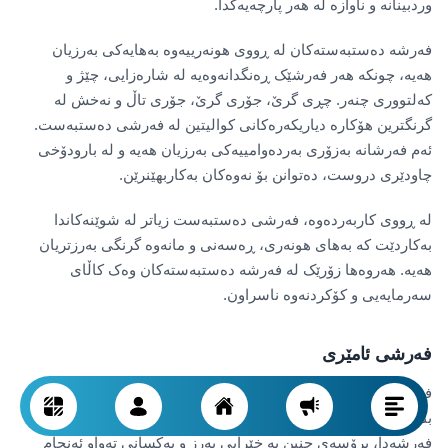
وردبینانە و ناوازە لە هەر پارچەیەکدا.
فەرشە دەستبەستەکان لە ڕووی هونەرییەوە بەهایەکی بەرزیان
هەیە، چونکە هەر فەرشێک ڕەنگدانەوەیە لە شارەزایی، چێژ و
کەلتووری چنەر. چڕی گرێ، جۆری گرێ، جۆری تاڵ و نەخش لە
گرنگترین هۆکارە دیاریکەرەکانی کوالیتین لە فەرشی دەستبەست.
ئەم فەرشانە بەزۆری بەردەوامییەکی بەرزیان هەیە و لە بارودۆخی
چاودێری دروست، دەتوانن بۆ نەوەکان بەکاربهێنرێن.
لە ڕووی کاربەردەوە، فەرشی دەستبەست زیاتر لە شوێنەکاندا
بەکاردێت کە بەهای هونەری، ڕەسەنی و مانەوە گرنگی بەرزتریان
هەیە. هەروەها زۆرێک لە فەرشە دەستبەستەکان وەک کاڵای
سەرمایەیی و کۆکردنەوە ناسراون.
فەرشی ئامێری
فەرشی ئامێری بە بەکارهێنانی ئامێرە پیشەسازییەکان و لەسەر
بنەمای شێوازە پێشوەختە دیزاینکراوەکان بەرهەمدێت. لەم جۆرە
فەرشەدا، پرۆسەی چنین بە خێرایی بەرز و یەکسانی تەواو ئەنجام