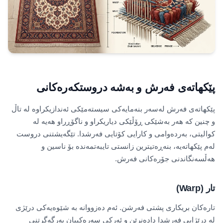
پێکهاتەی فەرش و بەشە دروستکەرەکانی
پێکهاتەی فەرش لەسەر بنەمایەکی سیستەمێکی ئەندازیکراوە لە تاڵ
و چنین کە هەر بەشێکی ڕۆڵێکی دیاریکراو و ناگۆڕراو هەیە لە
کوالیتی، بەردەوامی و کارایی کۆتایی فەرشدا. تێگەیشتنی دروست
لەم پێکهاتەیە، بنەڕەتیترین زانستی تایبەتمەندە بۆ ناسین و
هەڵسەنگاندنی جۆرەکانی فەرش.
تار (Warp)
تارەکان بریکاری پشتی فەرشن. ئەم دەزووانە بە شێوەیەکی درێژی
لە درێژایی فەرشدا دادەنرێن و ئەرکی سەرەکییان بەرگەگرتنی