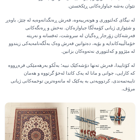
نێوان بەشە جیاوازەکانی ڕێکخستن.
لە نیگای کەلتووری و هونەرییەوە، فەرش ڕەنگدانەوەیە لە چێژ، باوەڕ
و شێوازی ژیانی کۆمەڵگا جیاوازەکان. نەخش و ڕەنگەکانی
فەرشەکان زۆرجار ڕەگیان لە سروشت، ئەفسانە و نەریتە
خۆماڵییەکاندایە و بۆیە، دەتوانین فەرش وەک بەڵگەنامەیەکی زیندوو
لە مێژوو و کەلتووری نەتەوەکان بزانین.
لە کۆتاییدا، فەرش تەنها دۆشەکێک نییە؛ بەڵکو بەرهەمێکی فرەڕووە
کە کارایی، جوانی و مانا لە یەک کاتدا لەخۆ گرتووە و هەمان
تایبەتمەندی، کردوویەتی بە یەکێک لە مانەوەترین توخمەکانی ژیانی
مرۆڤ.