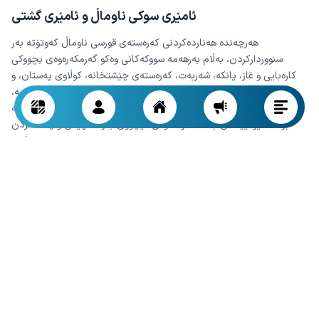
ئامێری سوکی ناوماڵ و ئامێری گشتی
هەرچەندە هەناردەکردنی کەرەستەی قورسی ناوماڵ کەوتۆتە بەر
سنووردارکردن، بەڵام بەرهەمە سووکەکانی وەکو گەرمکەرەوەی بچووکی
کارەبایی و غاز، پانکە، شەربەت، کەرەستەی چێشتخانە، کوڵاوی پەستان، و
سێتی گۆزە لەو کاڵایانەن کە کڕیاری زۆریان لە بازاڕی عێراقدا هەیە،
بەتایبەتی لە پارێزگاکانی باشووری وڵاتەکەیدا. لە ساڵی ١٤٠٤دا زۆرێک لە
براندە ئێرانییەکان بە کەمکردنەوەی تێچووی بەرهەمهێنان و پاکەتکردن
توانیویانە بەشێک لەم بازاڕە بگرن.
فەرش و کاری دەستی ئێرانی
فەرشی ئێرانی، بەتایبەتی فەرشی ئامێری دروستکراو بە نرخێکی گونجاو،
هەروەها کیلیم، گێبە، پەڕۆی تەقلیدی و بەرهەمی بچووکی دەستی، سەرنجی
گەشتیارانی عێراقی و خێزانە چینی مامناوەندەکانی ئەو وڵاتەی بۆ لای خۆی
ڕاکێشاوە. هەناردەکردنی ئەو کاڵایانە زیاتر لە کاتی پێشانگاکان، بۆنە
ئاینییەکان یان لە شێوەی فرۆشگای هاوبەشی سنووریدا ئەنجام دەدرێت.
زیادبوونی گرنگیدان بە کاڵای کولتووری و نەریتی ئێرانی لە عێراق یەکێک لە
نیشانەکانی گەشەی بازاڕی ئەم پۆلە بەرهەمە لە ساڵی ١٤٠٤ دا.