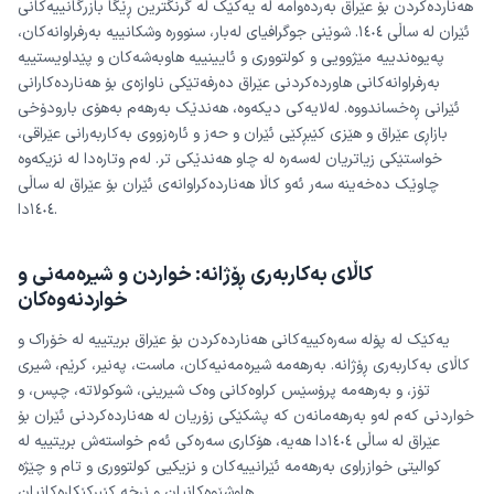
هەناردەکردن بۆ عێراق بەردەوامە لە یەکێک لە گرنگترین ڕێگا بازرگانییەکانی
ئێران لە ساڵی ١٤٠٤. شوێنی جوگرافیای لەبار، سنوورە وشکانییە بەرفراوانەکان،
پەیوەندییە مێژوویی و کولتووری و ئایینییە هاوبەشەکان و پێداویستییە
بەرفراوانەکانی هاوردەکردنی عێراق دەرفەتێکی ناوازەی بۆ هەناردەکارانی
ئێرانی ڕەخساندووە. لەلایەکی دیکەوە، هەندێک بەرهەم بەهۆی بارودۆخی
بازاڕی عێراق و هێزی کێبڕکێی ئێران و حەز و ئارەزووی بەکاربەرانی عێراقی،
خواستێکی زیاتریان لەسەرە لە چاو هەندێکی تر. لەم وتارەدا لە نزیکەوە
چاوێک دەخەینە سەر ئەو کاڵا هەناردەکراوانەی ئێران بۆ عێراق لە ساڵی
١٤٠٤دا.
کاڵای بەکاربەری ڕۆژانە: خواردن و شیرەمەنی و
خواردنەوەکان
یەکێک لە پۆلە سەرەکییەکانی هەناردەکردن بۆ عێراق بریتییە لە خۆراک و
کاڵای بەکاربەری ڕۆژانە. بەرهەمە شیرەمەنیەکان، ماست، پەنیر، کرێم، شیری
تۆز، و بەرهەمە پرۆسێس کراوەکانی وەک شیرینی، شوکولاتە، چپس، و
خواردنی کەم لەو بەرهەمانەن کە پشکێکی زۆریان لە هەناردەکردنی ئێران بۆ
عێراق لە ساڵی ١٤٠٤دا هەیە، هۆکاری سەرەکی ئەم خواستەش بریتییە لە
کوالیتی خوازراوی بەرهەمە ئێرانییەکان و نزیکیی کولتووری و تام و چێژە
هاوشێوەکانیان و نرخە کێبڕکێکارەکانیان.