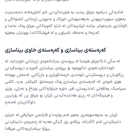
لەلایەکی دیکەوە عێراق پشت بە هاوردەکردنی ئەو کەلوپەلانە دەبەستێت
بەهۆی سنوورداربوونی بەرهەمهێنانی خۆراک و نەبوونی ژێرخانی کشتوکاڵی و
ئاژەڵداری بەردەوام. براندە ئێرانییەکان لە شارە گەورەکانی عێراق وەک بەغدا و
کەربەلا و نەجەف ناسراون و لە فرۆشگاکاندا بوونیان بەهێزە.
کەرەستەی بیناسازی و کەرەستەی خاوی بیناسازی
لە ساڵی ١٤٠٤عێراق هێشتا لە پرۆسەی بنیاتنانەوەی ژێرخانی خۆیدایە، لە
ئاوەدانکردنەوەی خانووەوە بۆ پڕۆژەی بیناسازی گەورە و دروستکردنی
ڕێگاوبان و دروستکردنی ناوەندی خزمەتگوزاری و بازرگانی. ئەمەش بووەتە
هۆی ئەوەی کە کەرەستەی بیناسازی وەک چیمەنتۆ، کلینکەر، بەرد، کاشی
سیرامیک، وەلڤەلی تەندروستی، قیر، جۆرە جیاوازەکانی بۆیاخ و عەزلی، بۆری
و فیتینگەکان لە ڕیزی هەناردەکردنی ئێران بۆ عێراق بن کە زۆرترین
داواکارییان لەسەرە.
ئێران بە بەرهەمهێنەری بەهێز لەم بوارەدا و قازانجی جوگرافی لە خێرای
دابینکردنی ئەم کاڵایانە، پێگەی زۆر گرنگی هەیە لە زنجیرەی دابینکردنی
پرۆژە بیناسازییەکانی عێراقدا.