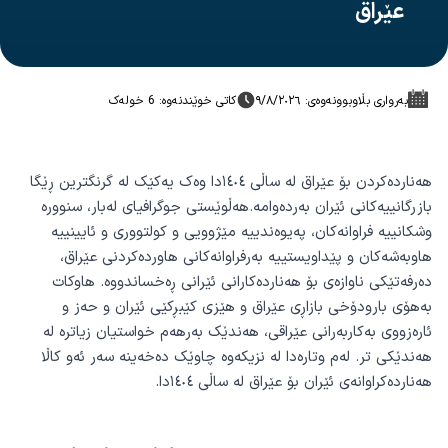
عێراق
بەرواری بڵاوبوونەوەی: ٩/٨/٢٠٢٦
کاتی خوێندنەوە: 6 خولەک
هەناردەکردن بۆ عێراق لە ساڵی ١٤٠٤دا وەک یەکێک لە گرنگترین ڕێگا
بازرگانییەکانی ئێران بەردەوامە.هەڵوێستی جوگرافیای لەبار، سنوورە
وشکانییە فراوانەکان، پەیوەندییە مێژوویی و کولتووری و ئایینییە
هاوبەشەکان و پێداویستییە بەرفراوانەکانی هاوردەکردنی عێراق،
دەرفەتێکی ناوازەی بۆ هەناردەکارانی ئێرانی ڕەخساندووە. هاوکات
بەهۆی بارودۆخی بازاڕی عێراق و هێزی کێبڕکێی ئێران و حەز و
ئارەزووی بەکاربەرانی عێراقی، هەندێک بەرهەم خواستیان زیاترە لە
هەندێکی تر. لەم وتارەدا لە نزیکەوە چاوێک دەخەینە سەر ئەو کاڵا
هەناردەکراوانەی ئێران بۆ عێراق لە ساڵی ١٤٠٤دا.