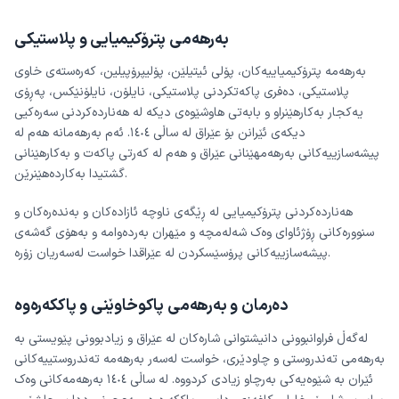
بەرهەمی پترۆکیمیایی و پلاستیکی
بەرهەمە پترۆکیمیاییەکان، پۆلی ئیتیلێن، پۆلیپرۆپیلین، کەرەستەی خاوی
پلاستیکی، دەفری پاکەتکردنی پلاستیکی، نایلۆن، نایلۆنێکس، پەڕۆی
یەکجار بەکارهێنراو و بابەتی هاوشێوەی دیکە لە هەناردەکردنی سەرەکیی
دیکەی ئێرانن بۆ عێراق لە ساڵی ١٤٠٤. ئەم بەرهەمانە هەم لە
پیشەسازییەکانی بەرهەمهێنانی عێراق و هەم لە کەرتی پاکەت و بەکارهێنانی
گشتیدا بەکاردەهێنرێن.
هەناردەکردنی پترۆکیمیایی لە ڕێگەی ناوچە ئازادەکان و بەندەرەکان و
سنوورەکانی ڕۆژئاوای وەک شەلەمچە و مێهران بەردەوامە و بەهۆی گەشەی
پیشەسازییەکانی پرۆسێسکردن لە عێراقدا خواست لەسەریان زۆرە.
دەرمان و بەرهەمی پاکوخاوێنی و پاککەرەوە
لەگەڵ فراوانبوونی دانیشتوانی شارەکان لە عێراق و زیادبوونی پێویستی بە
بەرهەمی تەندروستی و چاودێری، خواست لەسەر بەرهەمە تەندروستییەکانی
ئێران بە شێوەیەکی بەرچاو زیادی کردووە. لە ساڵی ١٤٠٤ بەرهەمەکانی وەک