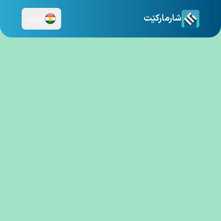
شارمارکێت
کوردی