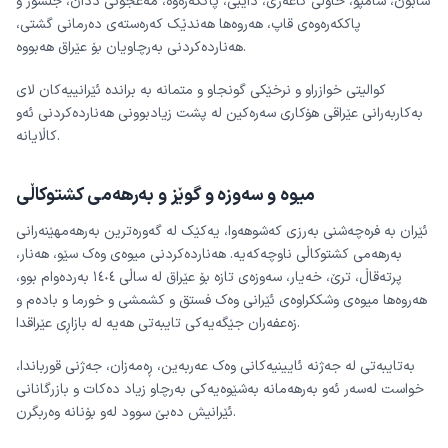
سابون، شامپۆ، خاولی کاغەزی، دایبی، پاککەرەوە، مەعجونی ددان، جلشۆر و
پاککەرەوەی قاپ، هەروەها هەندێک کەرەستەی دەرمانی گشتی،
هەناردەکردنی بەرچاویان بۆ عێراق هەبووە.
کوالیتی خوازراو و نرخێکی گونجاو و متمانە بە براندە ئێرانییەکان لای
بەکاربەرانی عێراقی هۆکاری سەرەکین لە پشت زیادبوونی هەناردەکردنی ئەو
کاڵایانە.
میوە و سەوزە و گوێز و بەرهەمی کشتوکاڵی
ئێران بە فرەچەشنی بەرزی کەشوهەوا، یەکێک لە گەورەترین بەرهەمهێنەرانی
بەرهەمی کشتوکاڵی ناوچەکەیە. هەناردەکردنی میوەی وەک سێو، هەنار،
پرتەقاڵ، ترێ، خەیار، سەوزەی تازە بۆ عێراق لە ساڵی ١٤٠٤ بەردەوام بوو،
هەروەها میوەی وشککراوەی ئێرانی وەک فستق و کشمشی و خورما و بادەم و
زەعفەران جێگەیەکی تایبەتی هەیە لە بازاڕی عێراقدا.
بەتایبەتی لە جەژنە ئایینیەکانی وەک عەربەین، ڕەمەزان، جەژنی قورباندا،
خواست لەسەر ئەو بەرهەمانە بەشێوەیەکی بەرچاو زیاد دەکات و بازرگانانی
ئێرانیش دەبێ سوود لەو بۆنانە وەربگرن.