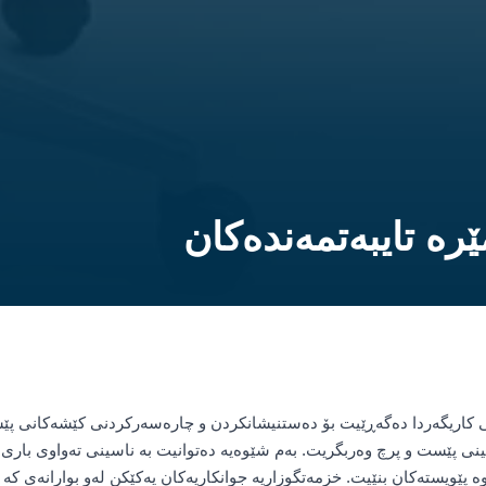
رە تایبەتمەندەکان
 کاریگەردا دەگەڕێیت بۆ دەستنیشانکردن و چارەسەرکردنی کێشەکانی پێ
ینی پێست و پرچ وەربگریت. بەم شێوەیە دەتوانیت بە ناسینی تەواوی بار
 پێویستەکان بنێیت. خزمەتگوزاریە جوانکاریەکان یەکێکن لەو بوارانەی کە