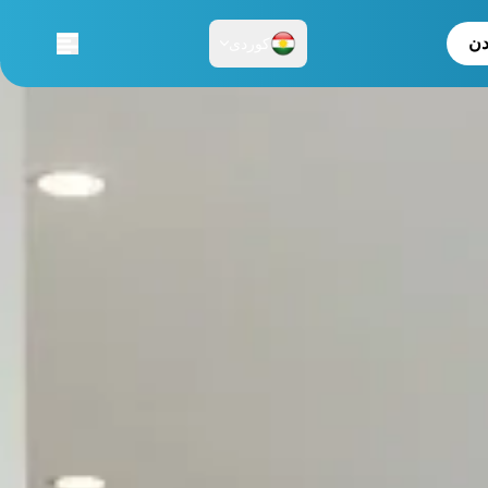
دن
کوردی