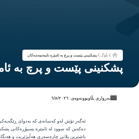
بڵۆگ
پشکنینی پێست و پرچ بە ئامێرە تایبەتمەندەکان
ماڵەوە
پشکنینی پێست و پرچ بە ئامێ
بەرواری بڵاوبوونەوەی: ٦/٨/٢٠٢٦
ئەگەر تۆش لەو کەسانەی کە بەدوای ڕێگەیەکی
دەکەین کە سوود لە ئامێرە پسپۆڕەکانی پشکن
باشترین پلانی چارەسەری هەڵبژێریت و هەنگاوە