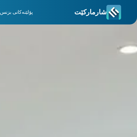
شارمارکێت
پۆلێنەکانی بزنس