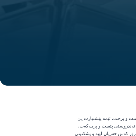
ست و پرچت، ئێمە پێشنیارت پێ
ی تەندروستی پێست و پرچەکەت،
 زۆر کەس حەزیان لێیە و پشکنینی