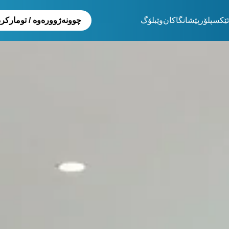
ئێکسپلۆر
پێشانگاکان
وێبلۆگ
چوونەژوورەوە / تومارکر