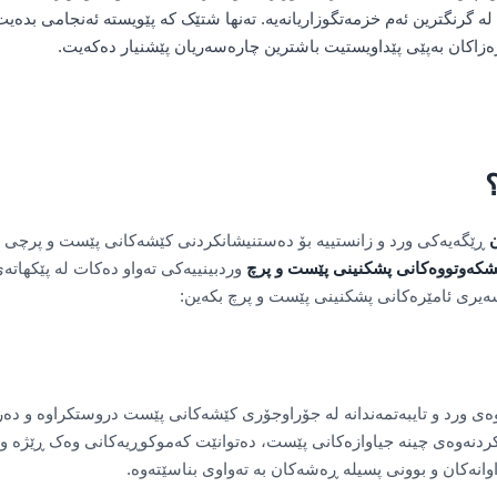
لە گرنگترین ئەم خزمەتگوزاریانەیە. تەنها شتێک کە پێویستە ئەنجامی بدەی
ارەزاکان بەپێی پێداویستیت باشترین چارەسەریان پێشنیار دەکەیت.
ن
ڕێگەیەکی ورد و زانستییە بۆ دەستنیشانکردنی کێشەکانی پێست و پرچی ئ
ێشکەوتووەکانی پشکنینی پێست و پرچ
وردبینییەکی تەواو دەکات لە پێکها
 سەیری ئامێرەکانی پشکنینی پێست و پرچ بکەین:
ەی ورد و تایبەتمەندانە لە جۆراوجۆری کێشەکانی پێست دروستکراوە و د
یکردنەوەی چینە جیاوازەکانی پێست، دەتوانێت کەموکوڕیەکانی وەک ڕێژە 
وانەکان و بوونی پسیلە ڕەشەکان بە تەواوی بناسێتەوە.