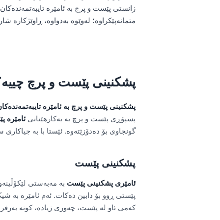
زانستی پێست و پرچ بە ئامێرە تایبەتمەندەکان 
متمانەپێکراوە؛ لەوێوە بەدواوە، ڕاوێژکارە ش
پشکنینی پێست و پرچ چییە؟
پشکنینی پێست و پرچ بە ئامێرە تایبەتمەندەکا
پسپۆڕی پێست و پرچ بە بەکارهێنانی
ئامێرە پ
گونجاوی بۆ دەدۆزێتەوە. ئێستا با بە جیاکاری
پشکنینی پێست
ئامێری پشکنینی پێست
بە مەبەستی لێکۆڵینەو
پێستی ڕوو بۆ دابین دەکات. ئەم ئامێرە بە ش
کەمی ئاو لە پێست، چەوری زیادە، کونە بەرفرا