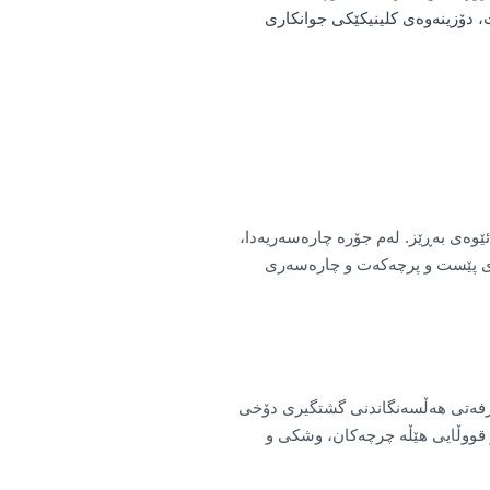
ت، دۆزینەوەی کلینیکێکی جوانکاری
ێوەی بەڕێز. لەم جۆرە چارەسەریەدا،
تەی پێست و پرچەکەت و چارەسەری
ەرفەتی هەڵسەنگاندنی گشتگیری دۆخی
و قووڵایی هێڵە چرچەکان، وشکی و