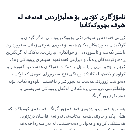
ئامۆژگاری کۆتایی بۆ هەڵبژاردنی قەنەفە لە
شوقە بچووکەکاندا
کڕینی قەنەفە بۆ شوقەیەکی بچووک پێویستی بە گرنگیدان و
گرنگیدان بە وردەکارییەکان هەیە بۆ ئەوەی شوێنی ژیانی سنووردارت
باشتر بکەیت و ئاسوودەیی و جوانکاری بپارێزیت. یەکێک لە گرنگترین
ڕەچاوکردنەکان ڕەنگ و دیزاینی قەنەفەیە. سێبەری ڕووناکی وەک
کرێم و بێج و سپی و پاستێل وا دەکات فەزاکان هەست بە گەورەتر و
کراوەتر بکەن، لە کاتێکدا ڕەنگی تۆخ سەرەڕای ئەوەی کە لوکسە،
دەتوانێت ژوورێک هەست بە بچووکتر و داخستنی ناوەوە بکات، بۆیە
تێکەڵکردنی دروستی ڕەنگەکان لەگەڵ ڕووناکی سروشتی و
دەستکرد زۆر گرنگە.
هەروەها قەبارە و شێوەی قەنەفە زۆر گرنگە. قەنەفەی کۆمپاکت کە
هێڵی پاک و خاوێنی هەیە، بەتایبەتی ئەوانەی قاچیان درێژترە،
هەستێکی کراوە و هەوادار دەبەخشێت. لە بەرامبەردا قەنەفە