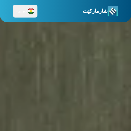
شارمارکێت
کوردی