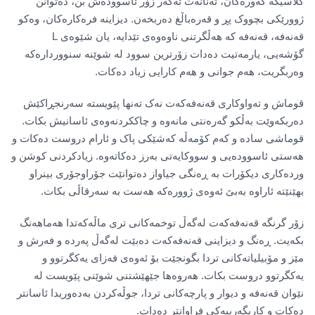
کلاسیکە گەورەکان، تەنانەت ئەگەر زۆر ئاسوودەش بن، دەتوانن
ژوورێکی بچووک پڕ و قەرەباڵغ دەربخەن. دیزاینە فرەکارەکان، وەکو
قەنەفە، قەنەفە کە هەڵگرتنی ناوەوەی تێدایە، یان شێوەی L
گۆشەیی، یارمەتیت دەدات زۆرترین سوود لە شوێنە سنووردارەکە
وەربگریت، هەم جوانی و هەم کارایی زیاد دەکات.
قوماش و تەواوکاری قەنەفەکەت نەک تەنها پێویستە سەرنجڕاکێش
دەربکەوێت بەڵکو گەرەنتی مانەوە و چاککردنەوەی ئاسانیش بکات.
قوماشی سادە و کەم کۆمەڵە کەشێکی پاک و ئارام دروست دەکات و
هەستی ئاسوودەیی و سووکایەتی بەرز دەکاتەوە. زیادکردنی کوشن و
وردەکاری دیکۆرات بە ڕەنگی جیاواز دەتوانێت جۆراوجۆری بینراو
بهێنێتە ئاراوە بەبێ ئەوەی ژوورەکە هەست بە سەرقاڵی بکات.
زۆر گرنگە قەنەفەکەت لەگەڵ توخمەکانی تری ماڵەکەتدا هەماهەنگ
بکەیت. ڕەنگ و دیزاینی قەنەفەکەت دەبێت لەگەڵ پەردە و فەرش و
مێز و مۆبیلیاتەکانی تردا بگونجێت بۆ ئەوەی فەزای یەکگرتوو و
یەکگرتوو دروست بکات. هەروەها جێهێشتنی شوێنی پێویست لە
نێوان قەنەفە و دیوار و پارچەکانی تردا، جوڵەکردن بەدەوریدا ئاسانتر
دەکات و کاریگەرییەکی فراوانتر دەدات.