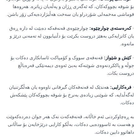
بۆ شوقە بچووکەکان، کە ئەگەری ڕژان و پەڵەیان زیاترە. هەروەها
قوماشی مەخمەلی شۆردراو یان سەخت هەڵبژاردەیەکی زۆر باشن.
·
کەرەستەی چوارچێوە:
چوارچێوەی قەنەفەکە دەبێت لە دارە ڕەق
یان کانزایەکی بەهێز دروست بکرێت بۆ دڵنیابوون لە تەمەنی درێژ و
مانەوە.
·
کێش و شێواز:
قەنەفەی سووک و کۆمپاکت ئاسانکاری دەکات بۆ
جوڵە و پاککردنەوەی شوێنەکە بەبێ ئەوەی دیمەنێکی قەرەباڵغ
دروست بکات.
·
فرەکارایی:
هەندێک لە قەنەفەکان گیرفانی ناوەوە یان هەڵگرتنیان
لەگەڵدایە، کە شوێنی زیادەی بەنرخ بۆ شوقە بچووکەکان پێشکەش
دەکات.
بە ڕەچاوکردنی ئەم خاڵانە، قەنەفەکەت نەک هەر جوان دەردەکەوێت
و هەست بە ئاسوودەیی دەکات، بەڵکو کارایی درێژخایەن بۆ ساڵانی
داهاتوو دابین دەکات.