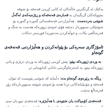
یەکێک لە گرنگترین خاڵەکان لە کاتی کڕینی قەنەفە بۆ شوقە
بچووکەکان گرنگیدان بە
قەبارەی قەنەفەکە و ڕێژەیەکەی لەگەڵ
شوێنی بەردەست
. هەڵبژاردنی قەنەفەیەکی گەورە و گەورە بۆ
شوێنێکی سنووردار دەبێتە هۆی ئەوەی ژوورەکە هەست بە تەنگ و
قەرەباڵغی بکات، و جوڵەکردن بەدەوریدا قورستر دەکات.
ئامۆژگاری سەرەکی بۆ پێوانەکردن و هەڵبژاردنی قەنەفەی
گونجاو
·
بە وردی ژوورەکە بپێو:
پێش کڕینی ژوورەکە بە وردی درێژی و پانی
ژوورەکە بپێو، بە لەبەرچاوگرتنی دانانی کەلوپەلی تر.
·
ڕێگە بە ڕێڕەوی گونجاو بدە:
دڵنیابە کە شوێنی پێویست لە نێوان
قەنەفە و مۆبیلیاتەکانی تردا هەیە بۆ ئەوەی شوێنە سنووردارەکە زۆر
قەرەباڵغ نەبێت.
·
قەنەفەی کۆمپاکت یان شێوەی L هەڵبژێرە:
قەنەفەی دوو یان سێ
کورسی و مۆدێلەکانی شێوەی L دەتوانن بە باشترین شێوە سوود لە