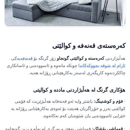
کەرەستەی قەنەفە و کوالێتی
هەڵبژاردنی
کەرەستە و کوالێتی گونجاو
زۆر گرنگە بۆ
قەنەفەیەکی
ئارام لە شوقە بچووکەکاندا
چونکە مانەوە و ئاسوودەیی و ئاسانکاری
چاککردنەوە کاریگەری لەسەر بەکارهێنانی ڕۆژانە هەیە.
هۆکاری گرنگ لە هەڵبژاردنی ماددە و کوالیتی
·
فۆم و کوشنینگ:
باشتر وایە ئەو قەنەفانە هەڵبژێریت کە فۆمی
کوالێتی بەرز و خۆڕاگریان هەبێت بۆ ئەوەی بەکارهێنانی ڕۆژانە بە
خێرایی ئاسوودەیی یان شێوەیان کەم نەکاتەوە.
·
قوماشی پۆشاک:
قوماشی بەهێز و بەرگری لە پەڵە و بڕین گونجاوە