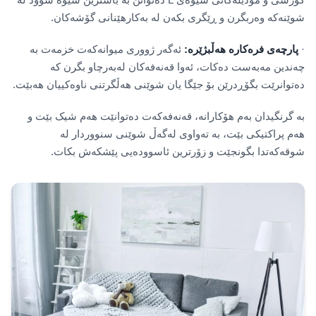
شوێنەکە وەربگرن و ڕێگری بکەن لە بەکارهێنانی گۆشەکان.
·
پارچەی فرەکارە هەڵبژێرە:
ئەگەر ژووری میوانەکەت خزمەت بە
چەندین مەبەست دەکات، ئەوا قەنەفەکان لەبەرچاو بگرن کە
دەتوانرێت بگۆڕدرێن بۆ جێگا یان شوێنی هەڵگرتنی ناوەکییان هەبێت.
بە گرنگیدان بەم هۆکارانە، قەنەفەکەت دەتوانێت هەم شیک بێت و
هەم پراکتیکی بێت، بە تەواوی لەگەڵ شوێنی سنووردار لە
شوقەکەتدا بگونجێت و زۆرترین ئاسوودەیی پێشکەش بکات.