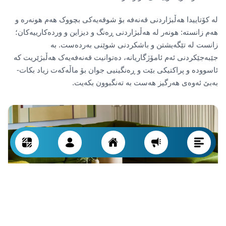
لە کۆتاییدا هەڵبژاردنی قەنەفە بۆ شوقەیەکی بچووک هەم هونەرە و
هەم زانستە: هونەر لە هەڵبژاردنی ڕەنگ و دیزاین و وردەکارییەکان؛
زانست لە تێگەیشتن و باشکردنی شوێنی بەردەست. بە
جێبەجێکردنی ئەم ئامۆژگاریانە، دەتوانیت قەنەفەیەک هەڵبژێریت کە
ئاسوودە و پراکتیکی بێت و ڕەنگینیی جوان بۆ ماڵەکەت زیاد بکات-
بەبێ ئەوەی هەرگیز هەست بە تەنگبوون بکەیت.