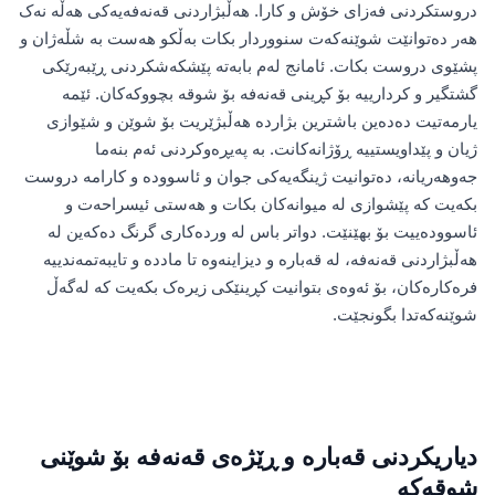
دروستکردنی فەزای خۆش و کارا. هەڵبژاردنی قەنەفەیەکی هەڵە نەک
هەر دەتوانێت شوێنەکەت سنووردار بکات بەڵکو هەست بە شڵەژان و
پشێوی دروست بکات. ئامانج لەم بابەتە پێشکەشکردنی ڕێبەرێکی
گشتگیر و کردارییە بۆ کڕینی قەنەفە بۆ شوقە بچووکەکان. ئێمە
یارمەتیت دەدەین باشترین بژاردە هەڵبژێریت بۆ شوێن و شێوازی
ژیان و پێداویستییە ڕۆژانەکانت. بە پەیڕەوکردنی ئەم بنەما
جەوهەریانە، دەتوانیت ژینگەیەکی جوان و ئاسوودە و کارامە دروست
بکەیت کە پێشوازی لە میوانەکان بکات و هەستی ئیسراحەت و
ئاسوودەییت بۆ بهێنێت. دواتر باس لە وردەکاری گرنگ دەکەین لە
هەڵبژاردنی قەنەفە، لە قەبارە و دیزاینەوە تا ماددە و تایبەتمەندییە
فرەکارەکان، بۆ ئەوەی بتوانیت کڕینێکی زیرەک بکەیت کە لەگەڵ
شوێنەکەتدا بگونجێت.
دیاریکردنی قەبارە و ڕێژەی قەنەفە بۆ شوێنی
شوقەکە