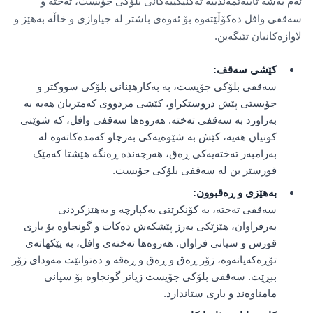
ئەم بەشە تایبەتمەندییە تەکنیکییەکانی بلۆکی جۆیست، تەختە و
سەقفی وافل دەکۆڵێتەوە بۆ ئەوەی باشتر لە جیاوازی و خاڵە بەهێز و
لاوازەکانیان تێبگەین.
کێشی سەقف:
سەقفی بلۆکی جۆیست، بە بەکارهێنانی بلۆکی سووکتر و
جۆیستی پێش دروستکراو، کێشی مردووی کەمتریان هەیە بە
بەراورد بە سەقفی تەختە. هەروەها سەقفی وافل، کە شوێنی
کونیان هەیە، کێش بە شێوەیەکی بەرچاو کەمدەکاتەوە لە
بەرامبەر تەختەیەکی ڕەق، هەرچەندە ڕەنگە هێشتا کەمێک
قورستر بن لە سەقفی بلۆکی جۆیست.
بەهێزی و ڕەقبوون:
سەقفی تەختە، بە کۆنکرێتی یەکپارچە و بەهێزکردنی
بەرفراوان، هێزێکی بەرز پێشکەش دەکات و گونجاوە بۆ باری
قورس و سپانی فراوان. هەروەها تەختەی وافل، بە پێکهاتەی
تۆڕەکەیانەوە، زۆر ڕەق و ڕەق و ڕەقە و دەتوانێت مەودای زۆر
ببڕێت. سەقفی بلۆکی جۆیست زیاتر گونجاوە بۆ سپانی
مامناوەند و باری ستاندارد.