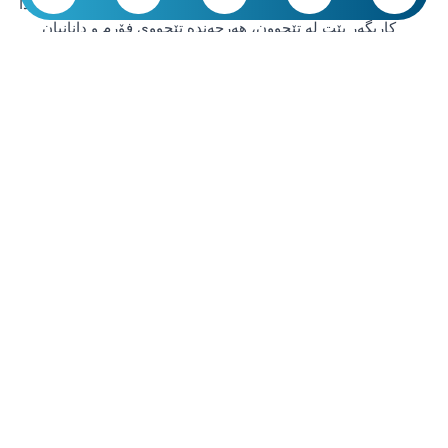
و کەمکردنەوەی کێش، دەتوانێت لە پڕۆژە گەورە و فراوانەکاندا
کاریگەر بێت لە تێچوون، هەرچەندە تێچووی فۆرم و دانانیان
زیاترە.
شیکاری تێچووی بیناسازی ڕاستەوخۆ