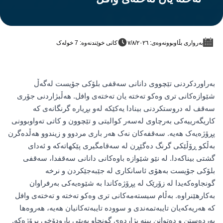
بەرواری بڵاوبوونەوەی: ٧/٨/٢٠٢٦
کاتی خوێندنەوە: 7 خولەک
بەراوردکردنی تێچووی دانانی سەقفی بلۆکی جۆیست لەگەڵ
شێوازەکانی تری وەکو تەختە یان تەختەی وافل. هەڵبژاردنی جۆری
سەقف لە دروستکردنی بینادا یەکێکە لەو بڕیارە گرنگانەی کە
کاریگەرییەکی بەرچاوی لەسەر کوالیتی و تێچوون و کاتی تەواوبوونی
پڕۆژەیەک هەیە. سەقفەکان نەک هەر باری مردوو و زیندوو هەڵدەگرن
بەڵکو ڕۆڵێکی گرنگ دەگێڕن لە سەقامگیری پێکهاتەکە و ئەدای
گشتی بیناکەدا. لە نێو شێوازە باوەکانی دانانی سەقفدا، سەقفی
بلۆکی جۆیست بەهۆی ئاسانکاری لە جێبەجێکردن و نرخە
گونجاوەکەیدا لە زۆرێک لە پڕۆژەکاندا بە شێوەیەکی بەرفراوان
بەکارهێنراوە. بەڵام سیستەمەکانی تری وەکو تەختە و تەختەی وافل
کە هەریەکەیان تایبەتمەندی و سوودە تایبەتەکانیان هەیە، هەروەها
بەردەستن و دەتوانن ببنە بژاردەی گونجاو بەپێی بارودۆخی پڕۆژەکە.