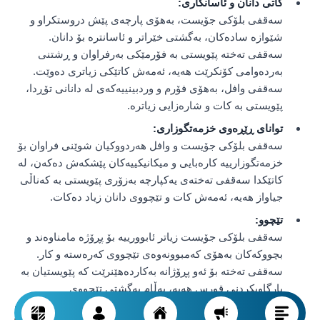
کاتی دانان و ئاسانکاری:
سەقفی بلۆکی جۆیست، بەهۆی پارچەی پێش دروستکراو و
شێوازە سادەکان، بەگشتی خێراتر و ئاسانترە بۆ دانان.
سەقفی تەختە پێویستی بە فۆرمێکی بەرفراوان و ڕشتنی
بەردەوامی کۆنکرێت هەیە، ئەمەش کاتێکی زیاتری دەوێت.
سەقفی وافل، بەهۆی فۆرم و وردبینییەکەی لە دانانی تۆڕدا،
پێویستی بە کات و شارەزایی زیاترە.
توانای ڕێڕەوی خزمەتگوزاری:
سەقفی بلۆکی جۆیست و وافل هەردووکیان شوێنی فراوان بۆ
خزمەتگوزارییە کارەبایی و میکانیکییەکان پێشکەش دەکەن، لە
کاتێکدا سەقفی تەختەی یەکپارچە بەزۆری پێویستی بە کەناڵی
جیاواز هەیە، ئەمەش کات و تێچووی دانان زیاد دەکات.
تێچوو:
سەقفی بلۆکی جۆیست زیاتر ئابوورییە بۆ پڕۆژە مامناوەند و
بچووکەکان بەهۆی کەمبوونەوەی تێچووی کەرەستە و کار.
سەقفی تەختە بۆ ئەو پڕۆژانە بەکاردەهێنرێت کە پێویستیان بە
بارگاویکردنی قورس هەیە، بەڵام بەگشتی تێچووی
جێبەجێکردنیان زیاترە. تەختەی وافل، بە پاشەکەوتکردنی ماددە