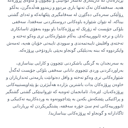
بڕیارەکان کە کاریگەری لەسەر کوالیتی و تێچوون و ماوەی پڕۆژەکە
هەیە. سەقفەکان نەک تەنها باری مردوو و زیندوو هەڵدەگرن، بەڵکو
ڕۆڵێکی سەرەکی دەگێڕن لە سەقامگیری پێکهاتەکە و ئەدای گشتی
بیناکە. لە نێوان شێوازە باوەکانی دروستکردنی سەقفدا، سەقفی
بلۆکی جۆیست لە زۆرێک لە پڕۆژەکاندا باو بووە بەهۆی ئاسانکاری
دانان و نرخە ئابوورییەکەی. بەڵام شێوازەکانی تری وەکو تەختە و
تەختەی وافلیش تایبەتمەندی و سوودی تایبەتی خۆیان هەیە، ئەمەش
وایکردووە کە ببنە بەدیلێکی گونجاو بەپێی بارودۆخی پڕۆژەکە.
بە سەرنجدان بە گرنگی باشکردنی تێچوون و کارایی بیناسازی،
بەراوردکردنی وردی تێچووی دانانی سەقفی بلۆکی جۆیست لەگەڵ
شێوازەکانی تری وەکو تەختە و وافل دەتوانێت یارمەتی ئەندازیاران و
خاوەن پڕۆژەکان بدات باشترین بژاردە هەڵبژێرن بۆ پێداویستییەکانی
پڕۆژەکەیان. لێرەدا، ئامانجمان ئەوەیە کە تێڕوانینێکی گشتی گشتگیر
و پراکتیکی پێشکەش بکەین بە پێداچوونەوە بە وردەکارییە تەکنیکی و
ئابوورییەکانی ئەم سێ جۆرە سەقفە، پشتگیریکردن لە بڕیاردانی
ئاگادارانە و گونجاو لە پڕۆژەکانی بیناسازیدا.