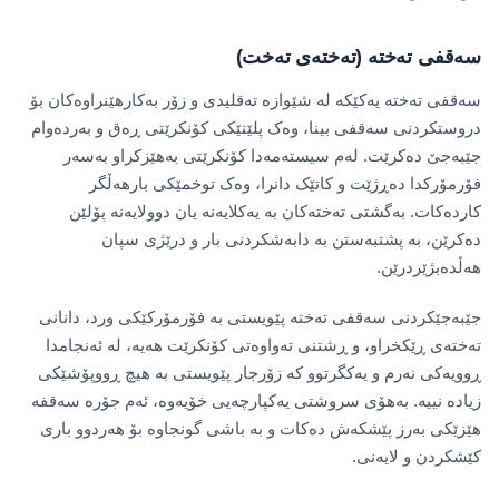
سەقفی تەختە (تەختەی تەخت)
سەقفی تەختە یەکێکە لە شێوازە تەقلیدی و زۆر بەکارهێنراوەکان بۆ
دروستکردنی سەقفی بینا، وەک پلێتێکی کۆنکرێتی ڕەق و بەردەوام
جێبەجێ دەکرێت. لەم سیستەمەدا کۆنکرێتی بەهێزکراو بەسەر
فۆرمۆرکدا دەڕژێت و کاتێک دانرا، وەک توخمێکی بارهەڵگر
کاردەکات. بەگشتی تەختەکان بە یەکلایەنە یان دوولایەنە پۆلێن
دەکرێن، بە پشتبەستن بە دابەشکردنی بار و درێژی سپان
هەڵدەبژێردرێن.
جێبەجێکردنی سەقفی تەختە پێویستی بە فۆرمۆرکێکی ورد، دانانی
تەختەی ڕێکخراو، و ڕشتنی تەواوەتی کۆنکرێت هەیە، لە ئەنجامدا
ڕوویەکی نەرم و یەکگرتوو کە زۆرجار پێویستی بە هیچ ڕووپۆشێکی
زیادە نییە. بەهۆی سروشتی یەکپارچەیی خۆیەوە، ئەم جۆرە سەقفە
هێزێکی بەرز پێشکەش دەکات و بە باشی گونجاوە بۆ هەردوو باری
کێشکردن و لایەنی.