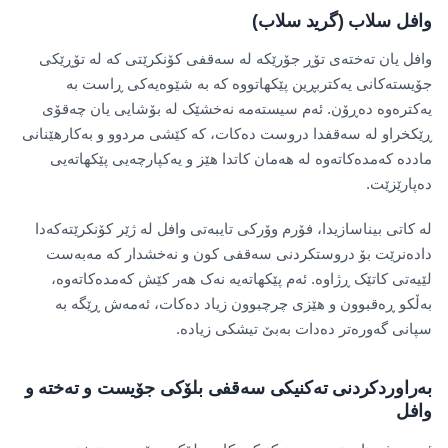
وافل سلاب (گرید سلاب)
وافل یان تەختەی تۆڕ جۆرێکە لە سەقفی کۆنکرێتی کە لە تۆڕێکی
جۆیستەکانی یەکتربڕین پێکهاتووە کە بە شێوەیەکی ڕاست بە
یەکترەوە دەڕۆن. ئەم سیستەمە نەخشێک لە بۆشایی یان چەقۆی
ڕێکخراو لە سەقفدا دروست دەکات، کە کێشی مردوو و بەکارهێنانی
ماددە کەمدەکاتەوە لە هەمان کاتدا هێز و یەکپارچەیی پێکهاتەیی
دەپارێزێت.
لە کاتی بیناسازیدا، فۆرم وۆرکی تایبەتی وافل لە ژێر کۆنکرێتەکەدا
دادەنرێت بۆ دروستکردنی سەقفی کون و نەخشدار کە مەبەست
لێیەتی کاتێک ڕژاوە. ئەم پێکهاتەیە نەک هەر کێش کەمدەکاتەوە،
بەڵکو ڕەقبوون و هێزی چرچبوون زیاد دەکات، ئەمەش ڕێگە بە
سپانی گەورەتر دەدات بەبێ تیشکی زیادە.
بەراوردکردنی تەکنیکی سەقفی بلۆکی جۆیست و تەختە و
وافل