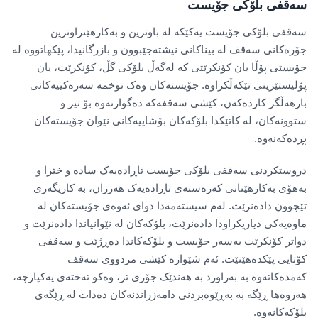
سەقفی بلۆکی جۆیست
سەقفی بلۆکی جۆیست یەکێکە لە باوترین و بەکارهێنراوترین
جۆرەکانی سەقف لە بیناکانی نیشتەجێبوون و بازرگانیدا، پێکهاتووە لە
جۆیستی پۆڵا یان کۆنکرێتی کە لەگەڵ بلۆکی گڵ، کۆنکرێت، یان
پۆلیستێرینی تێکەڵکراوە. جۆیستەکان وەک توخمە سەرەکییەکانی
بارهەڵگر کاردەکەن، کێشی سەقفەکە دەگوازنەوە بۆ تیر و
ستوونەکان، لە کاتێکدا بلۆکەکان بۆشاییەکانی نێوان جۆیستەکان
پڕدەکەنەوە.
دروستکردنی سەقفی بلۆکی جۆیست تاڕادەیەک سادە و خێرا و
بەهۆی بەکارهێنانی کەرەستەی تاڕادەیەک هەرزان، بە کاریگەری
تێچوون دادەنرێت. لەم سیستەمەدا دوای ئەوەی جۆیستەکان لە
ماوەیەکی دیاریکراودا دادەنرێت، بلۆکەکان لە نێوانیاندا دادەنرێت و
دواتر کۆنکرێت بەسەر جۆیست و بلۆکەکاندا دەڕژێت و سەقفی
کۆتایی پێکدەهێنێت. ئەم شێوازە کێشی مردووی سەقف
کەمدەکاتەوە بە بەراورد بە هەندێک جۆری تر، وەکو تەختەی یەکپارچە،
هەروەها ڕێگە بە بەڕێوەبردنی دامەزراندنەکان دەدات لە ڕێگەی
بلۆکەکانەوە.