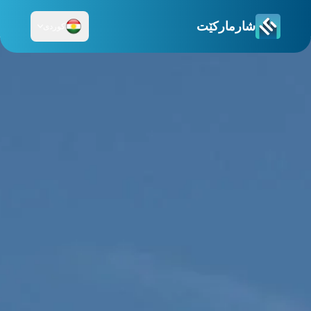
شارمارکێت
کوردی