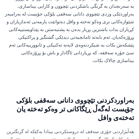
بە سەرنجدان بە گرنگی باشکردنی تێچوون و کارایی بیناسازی،
بەراوردێکی وردی تێچووی دانانی سەقفی بلۆکی جۆیست لە بەرامبەر
شێوازەکانی تری وەکو تەختە و وافل دەتوانێت یارمەتی ئەندازیاران و
کڕیاران بدات باشترین بڕیار بدەن بە پشتبەستن بە پێداویستییەکانی
پڕۆژەکەیان. ئەم بابەتە ئامانجیەتی دیدێکی گشتگیر و پراکتیکی
پێشکەش بکات بە شیکردنەوەی لایەنە تەکنیکی و ئابوورییەکانی ئەم
سێ جۆرە سەقفە، کە بڕیاردانی ئاگادار و باش بۆ پڕۆژەکانی
بیناسازی چالاک بکات.
بەراوردکردنی تێچووی دانانی سەقفی بلۆکی
جۆیست لەگەڵ ڕێگاکانی تر وەکو تەختە یان
تەختەی وافل
هەڵبژاردنی جۆری سەقف لە دروستکردنی بینادا یەکێکە لە گرنگترین