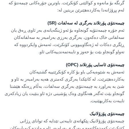
گرنگە بۆ مانەوە و کوالێتی کۆنکرێت. باوترین جۆرەکانی چیمەنتۆ کە
لەم پڕۆژانەدا بەکاردەهێنرێن بریتین لە:
چیمەنتۆی پۆرتلاند بەرگری لە سەلفات (SR)
ئەم جۆرە چیمەنتۆیە گونجاوە بۆ ئەو ژینگەیانەی بەر ئاوی ڕەق یان
سەلفاتی خاک دەکەون. بەرگری بەرزی بەرامبەر بە سەلفاتەکان
ڕێگری دەکات لە ژەنگاویبوونی کۆنکرێت، ئەمەش وایکردووە کە
تەواو گونجاو بێت بۆ حەوز و تایبەتمەندییەکانی ئاو.
چیمەنتۆی ئاسایی پۆرتلاند (OPC)
ئەمەش بە شێوەیەکی باو بۆ کارە کۆنکرێتییە گشتیەکان
بەکاردەهێنرێت. لە کاتێکدا بەرگری کەمتری هەیە بەرامبەر بە ئاو و
شێ بە بەراورد بە چیمەنتۆی بەرگری سەلفات، بەڵام ڕەنگە هێشتا
گونجاو بێت ئەگەر هەنگاوی وەک پۆشینی دژە ئاو بنێیت یان زیادکەری
تایبەت بەکاربهێنیت.
چیمەنتۆی پۆزۆلانیک
چیمەنتۆی پۆزۆلانیک پێکهاتەی تایبەتی تێدایە کە توانای ڕژانی
کۆنکرێت کەمدەکاتەوە و بەرگری بەرامبەر ئاو و ماددە کیمیاییەکان