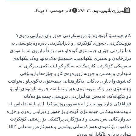
بەرواری بڵاوبوونەوەی: ٥/٨/٢٠٢٦
کاتی خوێندنەوە: 7 خولەک
کام چیمەنتۆ گونجاوە بۆ دروستکردنی حەوز یان دیزاینی زەوی؟
دروستکردنی حەوزی کۆنکرێتی و دیزاینکردنی دەرەوە پێویستی بە
هەڵبژاردنی جۆری چیمەنتۆی گونجاو هەیە بۆ دڵنیابوون لە مانەوەی
درێژخایەن و بەهێزی پێکهاتەیی. چیمەنتۆ نەک تەنها وەک پێکهاتەی
سەرەکی کۆنکرێت کاردەکات، بەڵکو کوالیتییەکەی بەرگری لە
شێداری و بەستن و چوونە ژوورەوەی ئاو و جۆرەها بارودۆخی
کەشوهەوا دیاری دەکات. بەکارهێنانی چیمەنتۆی نەگونجاو دەتوانێت
ببێتە هۆی درز و کەمبوونەوەی هێز و تەنانەت چوونە ناوەوەی ئاو بۆ
ناو پێکهاتەکە، ئەمەش هەڵبژاردنی دروستی چیمەنتۆ دەکاتە
قۆناغێکی چارەنووسساز لە هەموو پڕۆژەیەکدا. لەم بابەتەدا باس لە
تایبەتمەندییەکانی چیمەنتۆی گونجاو بۆ حەوز و دیزاینی زەوی و جۆرە
جیاوازەکانی بەردەست و ئامۆژگاری پراکتیکی بۆ ڕشتنی کۆنکرێت
دەکەین، بۆ ئەوەی هەم کەسانی پیشەیی و هەم ئارەزومەندانی DIY
بتوانن بڕیاری ئاگادارانە بدەن.