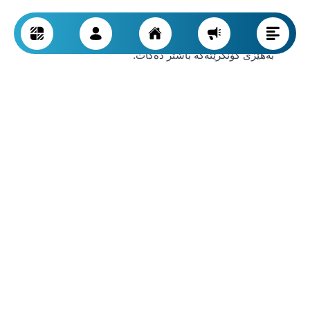
کۆنترۆڵی کوالیتی کەرەستەکان
:
بەکارهێنانی چیمەنتۆی
کوالیتی بەرز و خۆڵ و قەراغی گونجاو و ئاوی پاک بەستنەوە و
بەهێزی کۆنکرێتەکە باشتر دەکات.
ڕێژەی ئاو بۆ چیمەنتۆ
:
ڕێژەی دروستی ئاو بۆ چیمەنتۆ لە
تێکەڵەی کۆنکرێتەکەتدا زۆر گرنگە. زۆر ئاو هێز کەمدەکاتەوە و
توانای ڕژان زیاد دەکات.
بەکارهێنانی زیادکەرەکان
:
زیادکراوەکانی وەکو پلاستیککەر،
دژە بەستن، و ماددە دژە ئاوەکان دەتوانن کارایی کۆنکرێت
باشتر بکەن لە ژێر بارودۆخی ژینگەیی سەختدا.
چڕبوونەوەی دروستی کۆنکرێت
:
پێویستە کۆنکرێتی تازە بە
شێوەیەکی یەکسان چڕ بکرێتەوە بۆ لابردنی بڵقی هەوا و
بەرزکردنەوەی پەیوەندی ماددە.
ساڕێژبوونی کۆنکرێت دوای ڕشتن
(Curing): هێشتنەوەی
کۆنکرێت بە شێداری و پاراستنی لە وشکبوونەوەی خێرا
یارمەتی کەمکردنەوەی درز و پاراستنی هێز دەدات.
ڕوپۆشی پارێزەر
:
بەکارهێنانی ڕوپۆشی دژە ئاو یان پەردەی