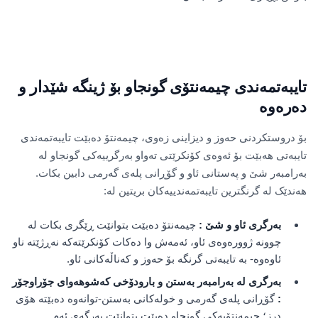
تایبەتمەندی چیمەنتۆی گونجاو بۆ ژینگە شێدار و
دەرەوە
بۆ دروستکردنی حەوز و دیزاینی زەوی، چیمەنتۆ دەبێت تایبەتمەندی
تایبەتی هەبێت بۆ ئەوەی کۆنکرێتی تەواو بەرگرییەکی گونجاو لە
بەرامبەر شێ و پەستانی ئاو و گۆڕانی پلەی گەرمی دابین بکات.
هەندێک لە گرنگترین تایبەتمەندییەکان بریتین لە:
بەرگری ئاو و شێ
:
چیمەنتۆ دەبێت بتوانێت ڕێگری بکات لە
چوونە ژوورەوەی ئاو، ئەمەش وا دەکات کۆنکرێتەکە نەڕژێتە ناو
ئاوەوە- بە تایبەتی گرنگە بۆ حەوز و کەناڵەکانی ئاو.
بەرگری لە بەرامبەر بەستن و بارودۆخی کەشوهەوای جۆراوجۆر
:
گۆڕانی پلەی گەرمی و خولەکانی بەستن-توانەوە دەبێتە هۆی
درز؛ چیمەنتۆیەکی گونجاو دەبێت بتوانێت بەرگەی ئەم