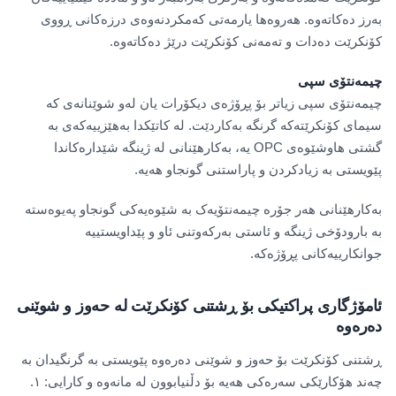
بەرز دەکاتەوە. هەروەها یارمەتی کەمکردنەوەی درزەکانی ڕووی
کۆنکرێت دەدات و تەمەنی کۆنکرێت درێژ دەکاتەوە.
چیمەنتۆی سپی
چیمەنتۆی سپی زیاتر بۆ پڕۆژەی دیکۆرات یان لەو شوێنانەی کە
سیمای کۆنکرێتەکە گرنگە بەکاردێت. لە کاتێکدا بەهێزییەکەی بە
گشتی هاوشێوەی OPC یە، بەکارهێنانی لە ژینگە شێدارەکاندا
پێویستی بە زیادکردن و پاراستنی گونجاو هەیە.
بەکارهێنانی هەر جۆرە چیمەنتۆیەک بە شێوەیەکی گونجاو پەیوەستە
بە بارودۆخی ژینگە و ئاستی بەرکەوتنی ئاو و پێداویستییە
جوانکارییەکانی پڕۆژەکە.
ئامۆژگاری پراکتیکی بۆ ڕشتنی کۆنکرێت لە حەوز و شوێنی
دەرەوە
ڕشتنی کۆنکرێت بۆ حەوز و شوێنی دەرەوە پێویستی بە گرنگیدان بە
چەند هۆکارێکی سەرەکی هەیە بۆ دڵنیابوون لە مانەوە و کارایی: ١.