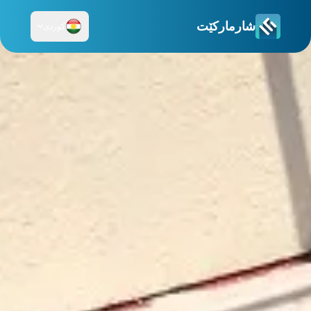
شارمارکێت
کوردی