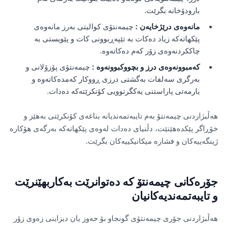
بارودۆخانە بگرێت.
مانەوەی درێژخایەن
:
چیمەنتۆی کوالیتی بەرز مانەوەی
پێکهاتەکە زیاد دەکات بە تێپەڕبوونی کات و پێویستی بە
چاککردنەوەی زۆر کەم دەکاتەوە.
کەمبوونەوەی درز و بچووکبوونەوە
:
چیمەنتۆی پۆزۆلانی و
بەرگری سەلفات بەگشتی درزی ڕووکار کەمدەکاتەوە و
یارمەتی پاراستنی یەکگرتوویی کۆنکرێتەکە دەدات.
هەڵبژاردنی چیمەنتۆ بەم تایبەتمەندیانە بناغەی کۆنکرێتی بەهێز و
خۆڕاگر پێکدەهێنێت، دڵنیای دەدات لەوەی پێکهاتەکە بەرگەی هۆکارە
ژینگەییەکان و فشارە میکانیکییەکان بگرێت.
جۆرەکانی چیمەنتۆ کە دەتوانرێت بەکاربهێنرێت
و تایبەتمەندیەکانیان
هەڵبژاردنی جۆری چیمەنتۆی گونجاو بۆ حەوز یان دیزاینی زەوی زۆر