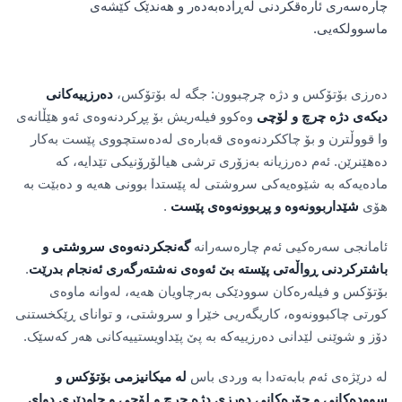
چارەسەری ئارەقکردنی لەڕادەبەدەر و هەندێک کێشەی
ماسوولکەیی.
دەرزی بۆتۆکس و دژە چرچبوون: جگە لە بۆتۆکس،
دەرزییەکانی
دیکەی دژە چرچ و لۆچی
وەکوو فیلەریش بۆ پڕکردنەوەی ئەو هێڵانەی
وا قووڵترن و بۆ چاککردنەوەی قەبارەی لەدەستچووی پێست بەکار
دەهێنرێن. ئەم دەرزیانە بەزۆری ترشی هیالۆرۆنیکی تێدایە، کە
مادەیەکە بە شێوەیەکی سروشتی لە پێستدا بوونی هەیە و دەبێت بە
هۆی
شێداربوونەوە و پڕبوونەوەی پێست
.
ئامانجی سەرەکیی ئەم چارەسەرانە
گەنجکردنەوەی سروشتی و
باشترکردنی ڕواڵەتی پێستە بێ ئەوەی نەشتەرگەری ئەنجام بدرێت
.
بۆتۆکس و فیلەرەکان سوودێکی بەرچاویان هەیە، لەوانە ماوەی
کورتی چاکبوونەوە، کاریگەریی خێرا و سروشتی، و توانای ڕێکخستنی
دۆز و شوێنی لێدانی دەرزییەکە بە پێ پێداویستییەکانی هەر کەسێک.
لە درێژەی ئەم بابەتەدا بە وردی باس
لە میکانیزمی بۆتۆکس و
سوودەکانی و جۆرەکانی دەرزی دژە چرچ و لۆچی و چاودێری دوای