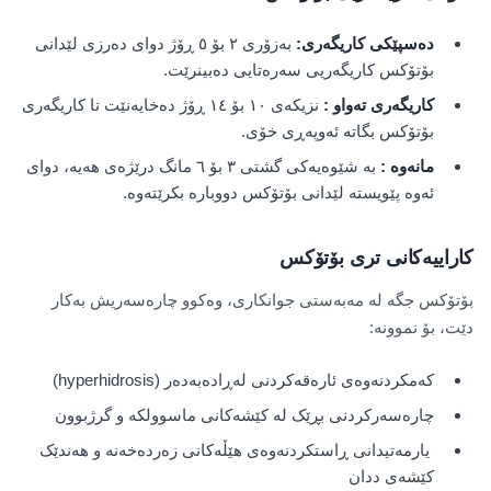
دەسپێکی کاریگەری
:
بەزۆری ٢ بۆ ٥ ڕۆژ دوای دەرزی لێدانی
بۆتۆکس کاریگەریی سەرەتایی دەبینرێت.
کاریگەری تەواو
:
نزیکەی ١٠ بۆ ١٤ ڕۆژ دەخایەنێت تا کاریگەری
بۆتۆکس بگاتە ئەوپەڕی خۆی.
مانەوە
:
بە شێوەیەکی گشتی ٣ بۆ ٦ مانگ درێژەی هەیە، دوای
ئەوە پێویستە لێدانی بۆتۆکس دووبارە بکرێتەوە.
کاراییەکانی تری بۆتۆکس
بۆتۆکس جگە لە مەبەستی جوانکاری، وەکوو چارەسەریش بەکار
دێت، بۆ نموونە:
کەمکردنەوەی ئارەقەکردنی لەڕادەبەدەر (hyperhidrosis)
چارەسەرکردنی بڕێک لە کێشەکانی ماسوولکە و گرژبوون
یارمەتیدانی ڕاستکردنەوەی هێڵەکانی زەردەخەنە و هەندێک
کێشەی ددان