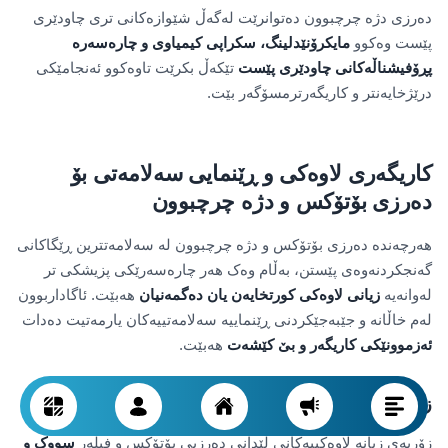
دەرزی دژە چرچبوون دەتوانرێت لەگەڵ شێوازەکانی تری چاودێری
پێست وەکوو
مایکرۆنێدلینگ، سکراپی کیمیاوی و چارەسەرە
پڕۆفیشناڵەکانی چاودێری پێست
تێکەڵ بکرێت تاوەکوو ئەنجامێکی
درێژخایەنتر و کاریگەرترمسۆگەر بێت.
کاریگەری لاوەکی و ڕێنمایی سەلامەتی بۆ
دەرزی بۆتۆکس و دژە چرچبوون
هەرچەندە دەرزی بۆتۆکس و دژە چرچبوون لە سەلامەتترین ڕێگاکانی
گەنجکردنەوەی پێستن، بەڵام وەک هەر چارەسەرێکی پزیشکی تر
لەوانەیە
زیانی لاوەکی کورتخایەن یان دەگمەنیان
هەبێت. ئاگاداربوون
لەم خاڵانە و جێبەجێکردنی ڕێنماییە سەلامەتییەکان یارمەتیت دەدات
ئەزموونێکی کاریگەر و بێ کێشەت
هەبێت.
زیانە لاوەکییە کورت و باوەکان
زۆربەی زیانە لاوەکییەکانی لێدانی دەرزیی بۆتۆکس و فیلەر
سووک و