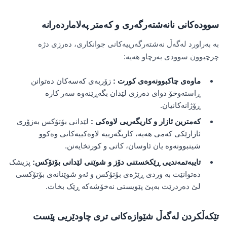
سوودەکانی نانەشتەرگەری و کەمتر پەلاماردەرانە
بە بەراورد لەگەڵ نەشتەرگەرییەکانی جوانکاری، دەرزی دژە
چرچبوون سوودی بەرچاو هەیە:
ماوەی چاکبوونەوەی کورت
:
زۆربەی کەسەکان دەتوانن
ڕاستەوخۆ دوای دەرزی لێدان بگەڕێنەوە سەر کارە
ڕۆژانەکانیان.
کەمترین ئازار و کاریگەریی لاوەکی
:
لێدانی بۆتۆکس بەزۆری
ئازارێکی کەمی هەیە، کاریگەرییە لاوەکییەکانی وەکوو
شینبوونەوە یان ئاوسان، کاتی و کورتخایەنن.
تایبەتمەندیی ڕێکخستنی دۆز و شوێنی لێدانی بۆتۆکس:
پزیشک
دەتوانێت بە وردی ڕێژەی بۆتۆکس و ئەو شوێنانەی بۆتۆکسی
لێ دەردرێت بەپێ پێویستی نەخۆشەکە ڕێک بخات.
تێکەڵکردن لەگەڵ شێوازەکانی تری چاودێریی پێست