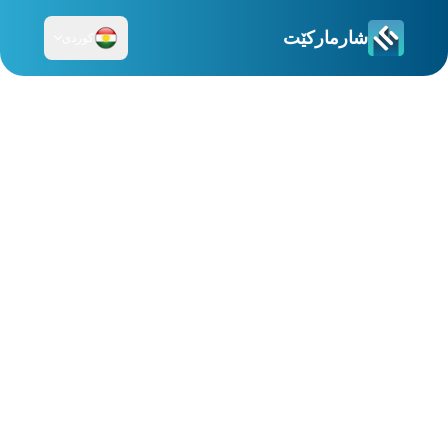
شارمارکێت
کوردی