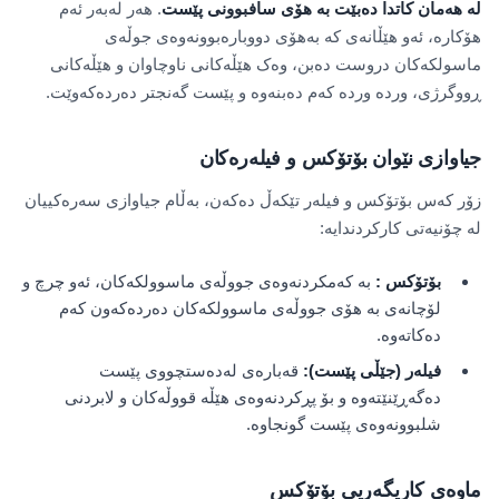
لە هەمان کاتدا دەبێت بە هۆی سافبوونی پێست
. هەر لەبەر ئەم
هۆکارە، ئەو هێڵانەی کە بەهۆی دووبارەبوونەوەی جوڵەی
ماسولکەکان دروست دەبن، وەک هێڵەکانی ناوچاوان و هێڵەکانی
ڕووگرژی، وردە وردە کەم دەبنەوە و پێست گەنجتر دەردەکەوێت.
جیاوازی نێوان بۆتۆکس و فیلەرەکان
زۆر کەس بۆتۆکس و فیلەر تێکەڵ دەکەن، بەڵام جیاوازی سەرەکییان
لە چۆنیەتی کارکردندایە:
بۆتۆکس
:
بە کەمکردنەوەی جووڵەی ماسوولکەکان، ئەو چرچ و
لۆچانەی بە هۆی جووڵەی ماسوولکەکان دەردەکەون کەم
دەکاتەوە.
فیلەر (جێڵی پێست):
قەبارەی لەدەستچووی پێست
دەگەڕێنێتەوە و بۆ پڕکردنەوەی هێڵە قووڵەکان و لابردنی
شلبوونەوەی پێست گونجاوە.
ماوەی کاریگەریی بۆتۆکس