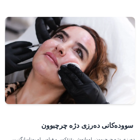
سوودەکانی دەرزی دژە چرچبوون
دەرزی دژە چرچبوون، لەوانەش بۆتۆکس و فیلەر، لە بەناوبانگترین