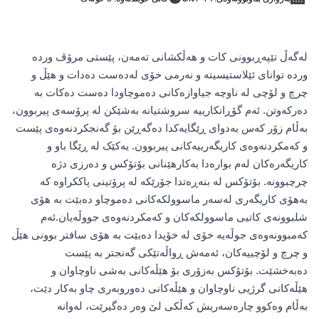
لەگەڵ تێپەڕبوونی کات و هەڵکشانی تەمەن، پێستی مرۆڤ وردە
وردە توانای ئێلاستیسیتە و نەرمی خۆی لەدەست دەدات و هێڵ و
چرچ و لۆچی لە ناوچە جیاوازەکانی دەموچاودا دەست دەکات بە
دەرکەوتن. ئەم گۆڕانکارییە سروشتیانە بەشێکن لە پرۆسەی پیربوون،
بەڵام زۆر کەس بەدوای ڕێگایەکدا دەگەڕێن بۆ گەنجکردنەوەی پێست
و کەمکردنەوەی کاریگەرییەکانی پیربوون. یەکێک لە ڕێگا باو و
کاریگەرەکان لەم بوارەدا بەکارهێنانی بۆتۆکس و دەرزی دژە
چرچبوونە. بۆتۆکس لە بنەڕەتدا جۆرێکە لە پرۆتینی پاککراوە کە
بەهۆی کاریگەری لەسەر ماسوولکەکانی دەموچاو دەبێت بە هۆی
شلبوونەی کاتیی ماسوولکەکان و کەمکردنەوەی جووڵەیان.ئەم
کەمبوونەوەی جوڵەیە خۆی لە خۆیدا دەبێت بە هۆی سافتر بوونی هێڵ
و چرچ و لۆچییەکان، ئەمەش ڕواڵەتێکی گەنجتر بە پێست
دەبەخشێت. بۆتۆکس بەزۆری بۆ هێڵەکانی بەشی ناوچاوان و
هێڵەکانی گرژیی ناوچاوان و هێڵەکانی دەوروبەری چاو بەکار دێت،
بەڵام وەکوو چارەسەریش کەڵکی لێ وەر دەگیرێت، لەوانە