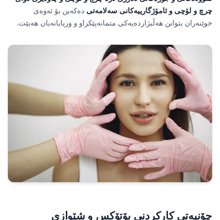
چرچ و لۆچی و ئامۆژگارییەکانی سەلامەتی
دەکەین بۆ ئەوەی
خوێنەران بتوانن هەڵبژاردەیەکی متمانەپێکراو و وریایانەیان هەبێت.
چۆنیەتی کارکردنی بۆتۆکس و شێوازی