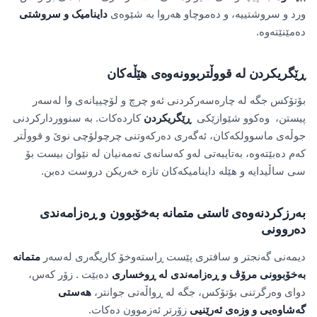
ورد و سروشتییە، و دەموچاو هەروا بە شێوەی
داینامیک و سروشتی
دەمێنێتەوە.
ڕێگریکردن لە قووڵتربوونەوەی هێڵەکان
بۆتۆکس جگە لە چارەسەرکردنی ئەو چرچ و لۆچییانەی وا لەسەر
پیستن، وەکوو شێوازێکی
ڕێگریکردن
کاردەکات. بە سنووردارکردنی
جوڵەی ماسوولکەکان، ئەگەری دەرکەوتنی چرچولۆچی نوێ و قووڵتر
کەم دەبێتەوە، بەتایبەتی لەو کەسانەی تەمەنیان لە نێوان بیست بۆ
سی ساڵیدایە و هێلە داینامیکەکان تازە خەریکن دروست دەبن.
بەرزکردنەوەی ئاستی متمانە بەخۆبوون و ڕەزامەندی
دەروونی
دیمەنی گەنجتر و سافتری پێست ڕاستەوخۆ کاریگەری لەسەر
متمانە
بەخۆبوونی مرۆڤ و ڕەزامەندی لە ڕوخساری
دەبێت . زۆر کەس،
دوای وەرگرتنی بۆتۆکس، جگە لە ڕواڵەتی جوانتر،
هەستی
گەشاوەیی و وزەی ئەرێنیی
زۆرتر ئەزموون دەکات.