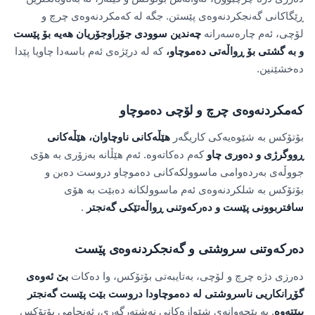
ڕێگاکانی گەنجکردنەوەی پێستن. جگە لە کەمکردنەوەی چرچ و
لۆچی، ئەم چارەسەرانە
چەندین سوودی جۆراوجۆریان هەیە بۆ پێست
و بە گشتی بۆ ڕواڵەتی دەموچاو،
کە لە درێژەی ئەم باسەدا چاویا پێدا
دەخشێنین.
کەمکردنەوەی چرچ و لۆچی دەموچاو
بۆتۆکس بە شێوەیەکی کاریگەر
هێڵەکانی ناوچاوان، هێڵەکانی
ڕووگرژی و دەوری چاو
کەم دەکاتەوە. ئەم هێڵانە بەزۆری بە هۆی
جووڵەی بەردەوامی ماسوولکەکانی دەموچاو دروست دەبن و
بۆتۆکس بە شلکردنەوەی ئەم ماسوولکانە دەبێت بە هۆی
سافتربوونی پێست و دەرکەوتنی ڕواڵەتێکی گەنجتر
.
دەرکەوتنی سروشتی و گەنجکردنەوەی پێست
دەرزی دژە چرچ و لۆچی، بەتایبەتی بۆتۆکس، وا دەکات
بێ ئەوەی
گۆڕانکاریی ناسروشتی لە دەموچاودا دروست بێت پێست گەنجتر
ببێتەوە
. بە پێچەوانەی شێوازەکانی نەشتەرگەری، ئەنجامی بۆتۆکس