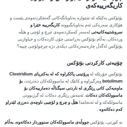
کاریگەرییەکەی
بۆتۆکس یەکێکە لە شێوازە بەناوبانگەکانی گەنجکردنەوەی پێست و
هۆکاری سەرەکی ئەم بەناوبانگبوونە
کاریگەرییە خێرا و
سروشتییەکانیەتی
لەسەر کەمکردنەوەی چرچ و لۆچی و هێڵە
وردەکان. بەڵام بۆتۆکس بەڕاستی چۆن کاردەکات و جیاوازیی
بۆتۆکس لەگەڵ چارەسەرەکانی دیکەی دژە چرچولۆچی چییە؟
چۆنیەتی کارکردنی بۆتۆکس
بۆتۆکس جۆرێکە لە
پرۆتینی پاککراوە کە لە بەکتریای
Clostridium
botulinum
وەرگیراوە و کاتێک لە ماسوولکەکان دەدرێت،
بۆ
ماوەیەکی کاتی ڕێگری لە ناردنی سیگناڵە دەمارییەکان بۆ
ماسوولکەکان دەکات
. ئەمەش ڕێگری دەکات لە گرژبوونی
ماسولکەکە و لە ئەنجامدا
هێڵ و چرچ و لۆچیی ناوچەی دەرزی لێدراو
کەم دەکاتەوە
.
بە کورتی، بۆتۆکس
جووڵەی ماسوولکەکان سنووردار دەکاتەوە، بەڵام