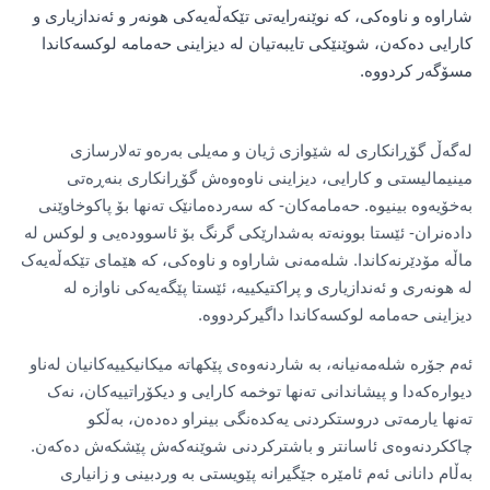
شاراوە و ناوەکی، کە نوێنەرایەتی تێکەڵەیەکی هونەر و ئەندازیاری و
کارایی دەکەن، شوێنێکی تایبەتیان لە دیزاینی حەمامە لوکسەکاندا
مسۆگەر کردووە.
لەگەڵ گۆڕانکاری لە شێوازی ژیان و مەیلی بەرەو تەلارسازی
مینیمالیستی و کارایی، دیزاینی ناوەوەش گۆڕانکاری بنەڕەتی
بەخۆیەوە بینیوە. حەمامەکان- کە سەردەمانێک تەنها بۆ پاکوخاوێنی
دادەنران- ئێستا بوونەتە بەشدارێکی گرنگ بۆ ئاسوودەیی و لوکس لە
ماڵە مۆدێرنەکاندا. شلەمەنی شاراوە و ناوەکی، کە هێمای تێکەڵەیەک
لە هونەری و ئەندازیاری و پراکتیکییە، ئێستا پێگەیەکی ناوازە لە
دیزاینی حەمامە لوکسەکاندا داگیرکردووە.
ئەم جۆرە شلەمەنیانە، بە شاردنەوەی پێکهاتە میکانیکییەکانیان لەناو
دیوارەکەدا و پیشاندانی تەنها توخمە کارایی و دیکۆراتییەکان، نەک
تەنها یارمەتی دروستکردنی یەکدەنگی بینراو دەدەن، بەڵکو
چاککردنەوەی ئاسانتر و باشترکردنی شوێنەکەش پێشکەش دەکەن.
بەڵام دانانی ئەم ئامێرە جێگیرانە پێویستی بە وردبینی و زانیاری