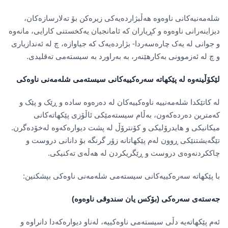
شلەمەنیەکانی ناوەوە هەڵبژاردەیەکی زیرەکن بۆ تەلارسازەکان،
دیزاینەرانی ناوەوە و کڕیاران کە ئامانجیان یەکخستنی کارایی، مانەوە
و جوانی لە یەک چارەسەردا- بژاردەیەک کە جیاوازە، چ لە ئەندازیاری
و چ لە ئەزموونی بەکارهێنەر، بە بەراورد بە سیستەمی تەقلیدی.
لێکۆڵینەوە لە پێکهاتە سەرەکییەکانی سیستەمی شلەمەنی ناوەکی
لە کاتێکدا شلەمەنییە ناوەکییەکان لە دەرەوە سادە و ڕێک و پێک و
کەمترین دەردەکەون، بەڵام سیستەمێکی ئاڵۆزی پێکهاتەکانی
میکانیکی و هایدرۆلیکی و کۆنترۆڵ لە پشت دیوارەکەوە لەخۆدەگرن.
تێگەیشتنێکی ڕوون لەم پێکهاتانە زۆر گرنگە بۆ دانانی دروست و
چاککردنەوەی دروست و ڕێگریکردن لە هەڵەی تەکنیکی.
با پێکهاتە سەرەکییەکانی سیستەمی شلەمەنی ناوەکی بپشکنین:
جەستەی سەرەکی (بۆکس یان سندوقی ناوەوە)
ئەم پێکهاتەیە دڵی سیستەمی ناوەکییە، لەناو دیوارەکەدا دانراوە و