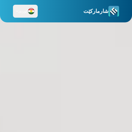
شارمارکێت
کوردی