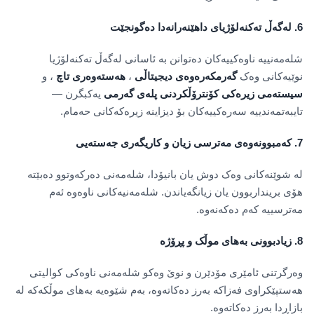
6.
لەگەڵ تەکنەلۆژیای داهێنەرانەدا دەگونجێت
شلەمەنییە ناوەکییەکان دەتوانن بە ئاسانی لەگەڵ تەکنەلۆژیا
نوێیەکانی وەک
گەرمکەرەوەی دیجیتاڵی
،
هەستەوەری تاچ
، و
سیستەمی زیرەکی کۆنترۆڵکردنی پلەی گەرمی
یەکبگرن —
تایبەتمەندییە سەرەکییەکان بۆ دیزاینە زیرەکەکانی حەمام.
7.
کەمبوونەوەی مەترسی زیان و کاریگەری جەستەیی
لە شوێنەکانی وەک دوش یان بانیۆدا، شلەمەنی دەرکەوتوو دەبێتە
هۆی برینداربوون یان زیانگەیاندن. شلەمەنیەکانی ناوەوە ئەم
مەترسییە کەم دەکەنەوە.
8.
زیادبوونی بەهای موڵک و پڕۆژە
وەرگرتنی ئامێری مۆدێرن و نوێ وەکو شلەمەنی ناوەکی کوالیتی
هەستپێکراوی فەزاکە بەرز دەکاتەوە، بەم شێوەیە بەهای موڵکەکە لە
بازاڕدا بەرز دەکاتەوە.