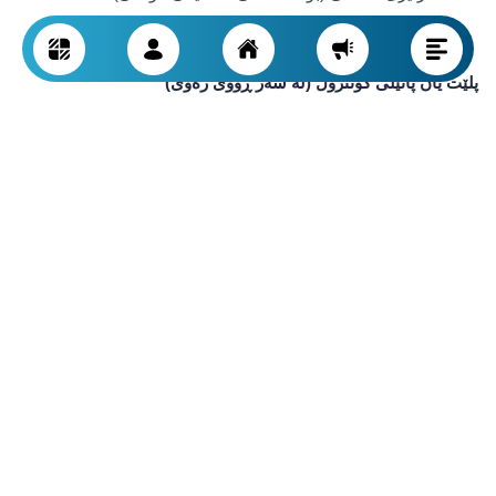
کارتێژی گەرمکەرەوە (بە کۆنترۆڵی پلەی گەرمی ئۆتۆماتیکی)
پلێت یان پانێڵی کۆنترۆڵ (لە سەر ڕووی زەوی)
ئەم پانێڵە بەشە دیارەکەیە، لەسەر کاشی یان دیوارەکە دانراوە، و
میوانداری دوگمەکان یان دەستەکان دەکات بۆ کۆنترۆڵکردنی پەستان
و پلەی گەرمی. دیزاینەکەی بە شێوەیەکی گشتی کەمترینە و لەگەڵ
ئیکسسواراتەکانی تردا یەکدەگرێتەوە.
بە ڕەنگ و کەرەستەی جۆراوجۆر بەردەستە وەک:
کرۆم
ڕەشی مات
زێڕ یان پۆڵا فڵچەکراو
دەستە یان کۆنتڕۆڵکەری پەستان/سوڕانەوە
ئەم توخمانە کۆنتڕۆڵی ڕۆیشتن و ئاراستەی ئاو دەکەن (بۆ نموونە لە