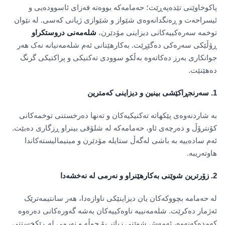
پاکوخاوێنی تێدەپەڕێت؛ حەمامەکە بووەتە فەزای ئاسوودەیی و
ئیسراحەت و ڕەنگدانەوەی شێواز و شێوازی ژیانی کەسی. لە نێوان
توخمە سەرەکییەکانی دیزاینی مۆدێرن،
شلەمەنی دروستکراو
ڕۆڵێکی سەرەکی دەگێڕێت. بەکارهێنانی ئەم شلەمەنیانە نەک هەر
جوانکاری بەرز دەکاتەوە بەڵکو سوودی تەکنیکی و پراکتیکی گرنگ
دەهێنێت.
1.
سەرنجڕاکێشی بینین و دیزاینی کەمترین
بە شاردنەوەی پێکهاتە تەکنیکیەکان و تەنها دەرخستنی توخمەکانی
کۆنترۆڵ و دەرچەی ئاو، حەمامەکە لە شلۆقی بینراو ڕزگاری دەبێت.
ئەم سادەییە بە باشی لەگەڵ ستایلە مۆدێرن و مینیمالیستەکاندا
هاوتەریبە.
2.
زۆرترین شوێنی بەکارهێنراو و نەرمی لە نەخشەدا
لە حەمامە بچووکەکان یان دیزاینێکی ناوازەدا، هەر سانتیمەترێک
ئەژمار دەکرێت. شلەمەنییە ناوەکییەکان بەشە گەورەکانی دەرەوە
کەمدەکەنەوە، ئەمەش شوێنی زیاتر بۆ جوڵە و نەرمی لە ڕێکخستنی