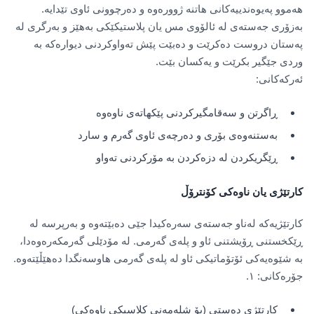
هەموو پەیوەندییەکانی هاتنە ژوورەوە و دەرچوونی ئاوی تێدایە.
بەزۆری جەستەی لە ئالۆوی مس یان پلاستیکێکی بەهێز و بەرگری لە
پەستان دروست دەکرێت و دەبێت پێش تەواوکردنی دیوارەکە بە
وردی جێگیر بکرێت و یەکسان بێت.
ئەرکەکانی:
ڕاگرتن و سەقامگیرکردنی پێکهاتەی ناوەوە
بەستنەوەی بۆری و دەرچەی ئاوی گەرم و سارد
ڕێگریکردن لە دزەکردن بە مۆرکردنی تەواو
کارتێژی یان ناوەکی کۆنترۆڵ
کارتێژیەکە لەناو جەستەی سەرەکیدا جێی دەبێتەوە و بەرپرسە لە
ڕێکخستنی ڕۆیشتنی ئاو و پلەی گەرمی. لە مۆدێلی گەرمکەرەوەدا،
بە شێوەیەکی ئۆتۆماتیکی ئاو لە پلەی گەرمی هاوسەنگدا دەهێڵێتەوە.
جۆرەکانی: ١.
کارتێژی دەستی (بۆ شلەمەنی کلاسیکی ناوەکی)