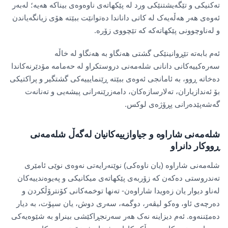
تەکنیکی و تێگەیشتنێکی ورد لە پێکهاتەی ناوەوەی بیناکە هەیە؛ لەبەر
ئەوەی هەر هەڵەیەک لە کاتی داناندا دەتوانێت ببێتە هۆی زیانگەیاندن
و لەناوچوونی پێکهاتەکە کە تێچووی زۆرە.
ئەم بابەتە تێڕوانینێکی گشتی هەنگاو بە هەنگاو لە خاڵە
سەرەکییەکانی دانانی شلەمەنی دروستکراو لە حەمامە مۆدێرنەکاندا
دەخاتە ڕوو، بە ئامانجی ئەوەی ببێتە ڕێنمایییەکی گشتگیر و پراکتیکی
بۆ ئەندازیاران، تەلارسازەکان، دامەزرێنەرانی پیشەیی و تەنانەت
گەشەپێدەرانی پڕۆژەی لوکس.
شلەمەنی شاراوە و جیاوازییەکانیان لەگەڵ شلەمەنی
ڕووکار دانراو
شلەمەنی شاراوە (یان ناوەکی) نوێنەرایەتی نەوەی نوێی ئامێری
تەندروستی دەکەن کە زۆربەی پێکهاتەی میکانیکی و پەیوەندییەکان
لەناو دیوار یان زەویدا شاراوەن- تەنها توخمەکانی کۆنترۆڵکردن و
دەرچەی ئاو، وەکو لیڤەر، دوگمە، سەری دوش، یان سپۆت، بە دیار
دەمێننەوە. ئەم دیزاینە نەک هەر سەرنجڕاکێشی بینراو بە شێوەیەکی