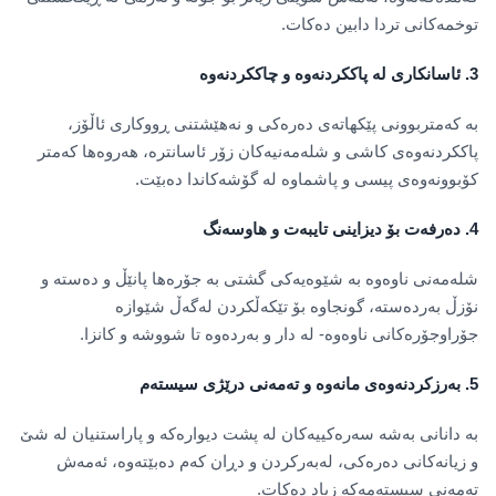
توخمەکانی تردا دابین دەکات.
3.
ئاسانکاری لە پاککردنەوە و چاککردنەوە
بە کەمتربوونی پێکهاتەی دەرەکی و نەهێشتنی ڕووکاری ئاڵۆز،
پاککردنەوەی کاشی و شلەمەنیەکان زۆر ئاسانترە، هەروەها کەمتر
کۆبوونەوەی پیسی و پاشماوە لە گۆشەکاندا دەبێت.
4.
دەرفەت بۆ دیزاینی تایبەت و هاوسەنگ
شلەمەنی ناوەوە بە شێوەیەکی گشتی بە جۆرەها پانێڵ و دەستە و
نۆزڵ بەردەستە، گونجاوە بۆ تێکەڵکردن لەگەڵ شێوازە
جۆراوجۆرەکانی ناوەوە- لە دار و بەردەوە تا شووشە و کانزا.
5.
بەرزکردنەوەی مانەوە و تەمەنی درێژی سیستەم
بە دانانی بەشە سەرەکییەکان لە پشت دیوارەکە و پاراستنیان لە شێ
و زیانەکانی دەرەکی، لەبەرکردن و دڕان کەم دەبێتەوە، ئەمەش
تەمەنی سیستەمەکە زیاد دەکات.