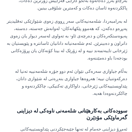
بەرچاو بەرز دەکاتەوە بەڵکو کارایی فەزاییش زۆرترین دەکات،
پاککردنەوە ئاسان دەکات و کەمترین شلۆقی بینین.
لە بەرامبەردا، شلەمەنیەکانی سەر ڕووی زەوی شێوازێکی تەقلیدیتر
پەیڕەو دەکەن، کە هەموو پێکهاتەکان- لەوانەش جەستە، دەستە،
پەیوەستکەرەکان و دەرچەی ئاو- بە تەواوی لەسەر دیوار یان زەوی
دانراون و دەبینرێن. ئەم شلەمەنیانە دانانیان ئاسانترە و پێویستیان بە
ژێرخانی تایبەتمەند نییە و لە زۆرێک لە بینا کۆنەکان یان پڕۆژەکانی
بودجەدا باو دەمێننەوە.
بەڵام جیاوازی سەرەکی نێوان ئەم دوو جۆرە شلەمەنییە تەنیا لە
دەرکەوتنیان نییە؛ هەروەها جیاوازی بنەڕەتی لە شێوازی دانان،
پێداویستییەکانی ژێرخانی، داواکاری تەکنیکی، چاککردنەوە و
چاککردنەوەدا هەیە.
سوودەکانی بەکارهێنانی شلەمەنی ناوەکی لە دیزاینی
گەرماوێکی مۆدێرن
ئەمڕۆ دیزاینی حەمام لە تەنها جێبەجێکردنی پێداویستییەکانی