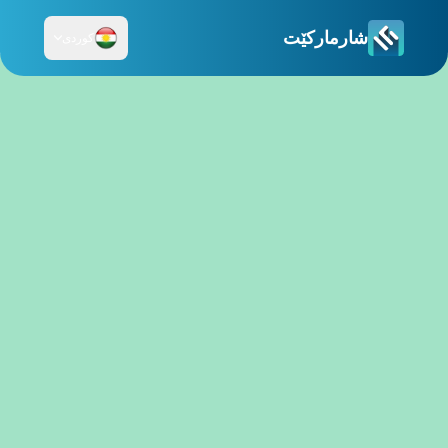
شارمارکێت
کوردی