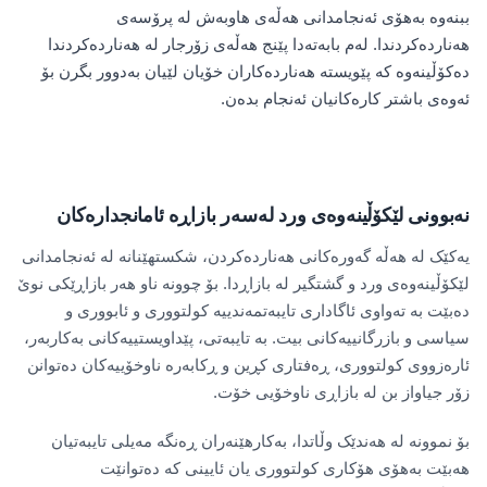
ببنەوە بەهۆی ئەنجامدانی هەڵەی هاوبەش لە پرۆسەی
هەناردەکردندا. لەم بابەتەدا پێنج هەڵەی زۆرجار لە هەناردەکردندا
دەکۆڵینەوە کە پێویستە هەناردەکاران خۆیان لێیان بەدوور بگرن بۆ
ئەوەی باشتر کارەکانیان ئەنجام بدەن.
نەبوونی لێکۆڵینەوەی ورد لەسەر بازاڕە ئامانجدارەکان
یەکێک لە هەڵە گەورەکانی هەناردەکردن، شکستهێنانە لە ئەنجامدانی
لێکۆڵینەوەی ورد و گشتگیر لە بازاڕدا. بۆ چوونە ناو هەر بازاڕێکی نوێ
دەبێت بە تەواوی ئاگاداری تایبەتمەندییە کولتووری و ئابووری و
سیاسی و بازرگانییەکانی بیت. بە تایبەتی، پێداویستییەکانی بەکاربەر،
ئارەزووی کولتووری، ڕەفتاری کڕین و ڕکابەرە ناوخۆییەکان دەتوانن
زۆر جیاواز بن لە بازاڕی ناوخۆیی خۆت.
بۆ نموونە لە هەندێک وڵاتدا، بەکارهێنەران ڕەنگە مەیلی تایبەتیان
هەبێت بەهۆی هۆکاری کولتووری یان ئایینی کە دەتوانێت