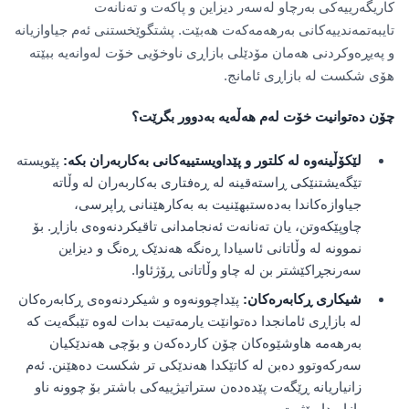
کاریگەرییەکی بەرچاو لەسەر دیزاین و پاکەت و تەنانەت
تایبەتمەندییەکانی بەرهەمەکەت هەبێت. پشتگوێخستنی ئەم جیاوازیانە
و پەیڕەوکردنی هەمان مۆدێلی بازاڕی ناوخۆیی خۆت لەوانەیە ببێتە
هۆی شکست لە بازاڕی ئامانج.
چۆن دەتوانیت خۆت لەم هەڵەیە بەدوور بگرێت؟
لێکۆڵینەوە لە کلتور و پێداویستییەکانی بەکاربەران بکە:
پێویستە
تێگەیشتنێکی ڕاستەقینە لە ڕەفتاری بەکاربەران لە وڵاتە
جیاوازەکاندا بەدەستبهێنیت بە بەکارهێنانی ڕاپرسی،
چاوپێکەوتن، یان تەنانەت ئەنجامدانی تاقیکردنەوەی بازاڕ. بۆ
نموونە لە وڵاتانی ئاسیادا ڕەنگە هەندێک ڕەنگ و دیزاین
سەرنجڕاکێشتر بن لە چاو وڵاتانی ڕۆژئاوا.
شیکاری ڕکابەرەکان:
پێداچوونەوە و شیکردنەوەی ڕکابەرەکان
لە بازاڕی ئامانجدا دەتوانێت یارمەتیت بدات لەوە تێبگەیت کە
بەرهەمە هاوشێوەکان چۆن کاردەکەن و بۆچی هەندێکیان
سەرکەوتوو دەبن لە کاتێکدا هەندێکی تر شکست دەهێنن. ئەم
زانیاریانە ڕێگەت پێدەدەن ستراتیژییەکی باشتر بۆ چوونە ناو
بازاڕ دابڕێژیت.