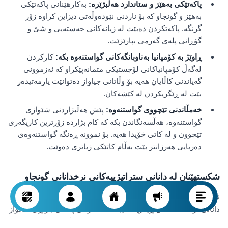
پاکەتێکی بەهێز و ستاندارد هەڵبژێرە:
بەکارهێنانی پاکەتێکی
بەهێز و گونجاو کە بۆ ناردنی نێودەوڵەتی دیزاین کراوە زۆر
گرنگە. پاکەتکردن دەبێت لە زیانەکانی جەستەیی و شێ و
گۆڕانی پلەی گەرمی بپارێزێت.
ڕاوێژ بە کۆمپانیا بەناوبانگەکانی گواستنەوە بکە:
کارکردن
لەگەڵ کۆمپانیاکانی لۆجستیکی متمانەپێکراو کە ئەزموونی
گەیاندنی کاڵایان هەیە بۆ وڵاتانی جیاواز دەتوانێت یارمەتیدەر
بێت لە ڕێگریکردن لە کێشەکان.
خەمڵاندنی تێچووی گواستنەوە:
پێش هەڵبژاردنی شێوازی
گواستنەوە، هەڵسەنگاندن بکە کە کام بژاردە زۆرترین کاریگەری
تێچوون و لە کاتی خۆیدا هەیە. بۆ نموونە ڕەنگە گواستنەوەی
دەریایی هەرزانتر بێت بەڵام کاتێکی زیاتری دەوێت.
شکستهێنان لە دانانی ستراتیژییەکانی نرخدانانی گونجاو
نرخدانان یەکێکە لە لایەنە هەرە چالاکەکانی هەناردەکردن. ڕەنگە
دانانی نرخە هەڵەکان ڕێگریت لێبکات لە گرتنی پشکی بازاڕی دڵخواز
یان تەنانەت ببێتە هۆی شکستی هەناردەکردن. ئەگەر نرخەکان زۆر