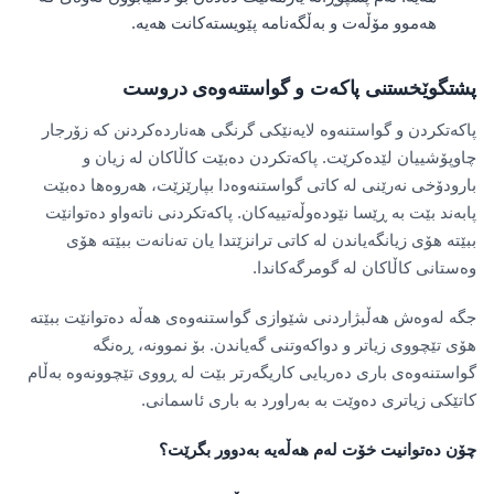
هەموو مۆڵەت و بەڵگەنامە پێویستەکانت هەیە.
پشتگوێخستنی پاکەت و گواستنەوەی دروست
پاکەتکردن و گواستنەوە لایەنێکی گرنگی هەناردەکردنن کە زۆرجار
چاوپۆشییان لێدەکرێت. پاکەتکردن دەبێت کاڵاکان لە زیان و
بارودۆخی نەرێنی لە کاتی گواستنەوەدا بپارێزێت، هەروەها دەبێت
پابەند بێت بە ڕێسا نێودەوڵەتییەکان. پاکەتکردنی ناتەواو دەتوانێت
ببێتە هۆی زیانگەیاندن لە کاتی ترانزێتدا یان تەنانەت ببێتە هۆی
وەستانی کاڵاکان لە گومرگەکاندا.
جگە لەوەش هەڵبژاردنی شێوازی گواستنەوەی هەڵە دەتوانێت ببێتە
هۆی تێچووی زیاتر و دواکەوتنی گەیاندن. بۆ نموونە، ڕەنگە
گواستنەوەی باری دەریایی کاریگەرتر بێت لە ڕووی تێچوونەوە بەڵام
کاتێکی زیاتری دەوێت بە بەراورد بە باری ئاسمانی.
چۆن دەتوانیت خۆت لەم هەڵەیە بەدوور بگرێت؟