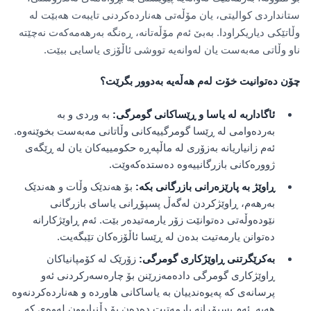
ستانداردی کوالیتی، یان مۆڵەتی هەناردەکردنی تایبەت هەبێت لە
وڵاتێکی دیاریکراودا. بەبێ ئەم مۆڵەتانە، ڕەنگە بەرهەمەکەت نەچێتە
ناو وڵاتی مەبەست یان لەوانەیە تووشی ئاڵۆزی یاسایی ببێت.
چۆن دەتوانیت خۆت لەم هەڵەیە بەدوور بگرێت؟
ئاگاداربە لە یاسا و ڕێساکانی گومرگی:
بە وردی و بە
بەردەوامی لە ڕێسا گومرگییەکانی وڵاتانی مەبەست بخوێنەوە.
ئەم زانیاریانە بەزۆری لە ماڵپەڕە حکومییەکان یان لە ڕێگەی
ژوورەکانی بازرگانییەوە دەستدەکەوێت.
ڕاوێژ بە پارێزەرانی بازرگانی بکە:
بۆ هەندێک وڵات و هەندێک
بەرهەم، ڕاوێژکردن لەگەڵ پسپۆڕانی یاسای بازرگانی
نێودەوڵەتی دەتوانێت زۆر یارمەتیدەر بێت. ئەم ڕاوێژکارانە
دەتوانن یارمەتیت بدەن لە ڕێسا ئاڵۆزەکان تێبگەیت.
بەکرێگرتنی ڕاوێژکاری گومرگی:
زۆرێک لە کۆمپانیاکان
ڕاوێژکاری گومرگی دادەمەزرێنن بۆ چارەسەرکردنی ئەو
پرسانەی کە پەیوەندییان بە یاساکانی هاوردە و هەناردەکردنەوە
هەیە. ئەم پسپۆڕانە یارمەتیت دەدەن بۆ دڵنیابوون لەوەی کە