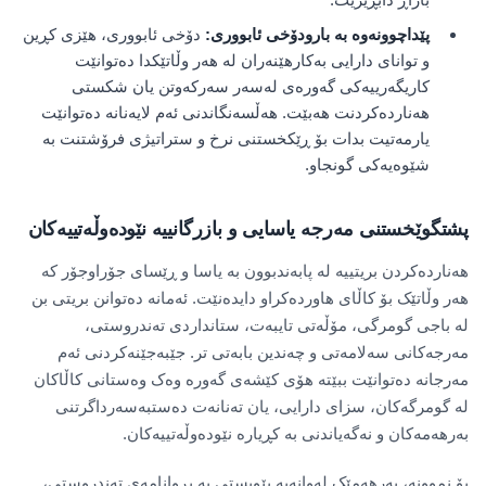
پێداچوونەوە بە بارودۆخی ئابووری:
دۆخی ئابووری، هێزی کڕین
و توانای دارایی بەکارهێنەران لە هەر وڵاتێکدا دەتوانێت
کاریگەرییەکی گەورەی لەسەر سەرکەوتن یان شکستی
هەناردەکردنت هەبێت. هەڵسەنگاندنی ئەم لایەنانە دەتوانێت
یارمەتیت بدات بۆ ڕێکخستنی نرخ و ستراتیژی فرۆشتنت بە
شێوەیەکی گونجاو.
پشتگوێخستنی مەرجە یاسایی و بازرگانییە نێودەوڵەتییەکان
هەناردەکردن بریتییە لە پابەندبوون بە یاسا و ڕێسای جۆراوجۆر کە
هەر وڵاتێک بۆ کاڵای هاوردەکراو دایدەنێت. ئەمانە دەتوانن بریتی بن
لە باجی گومرگی، مۆڵەتی تایبەت، ستانداردی تەندروستی،
مەرجەکانی سەلامەتی و چەندین بابەتی تر. جێبەجێنەکردنی ئەم
مەرجانە دەتوانێت ببێتە هۆی کێشەی گەورە وەک وەستانی کاڵاکان
لە گومرگەکان، سزای دارایی، یان تەنانەت دەستبەسەرداگرتنی
بەرهەمەکان و نەگەیاندنی بە کڕیارە نێودەوڵەتییەکان.
بۆ نموونە، بەرهەمێک لەوانەیە پێویستی بە بڕوانامەی تەندروستی،