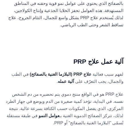
بالصفائح الذي يحتوي على عوامل نمو قوية وحقنه في المناطق
المستهدفة. هذه العوامل تحفز الخلايا الجذعية وإنتاج الكولاجين،
لذلك يُستخدم علاج PRP بشكل واسع للجمال، التئام الجروح، علاج
تساقط الشعر وحتى الطب الرياضي.
آلية عمل علاج PRP
لفهم سبب فعالية
علاج PRP
(البلازما الغنية بالصفائح)
في الطب
والجمال، يجب التعرّف على
آلية عمله
.
علاج PRP هو في الواقع منتج دموي يتم تحضيره من دم الشخص
نفسه. في البداية، تؤخذ كمية صغيرة من الدم ويوضع في جهاز الطرد
المركزي، الذي يفصل المكونات حسب الكثافة بسرعة عالية. نتيجة
لذلك، تتركز الصفائح الدموية الغنية بـ
عوامل النمو
في طبقة مستقلة
تُسمّى "البلازما الغنية بالصفائح" أو PRP.