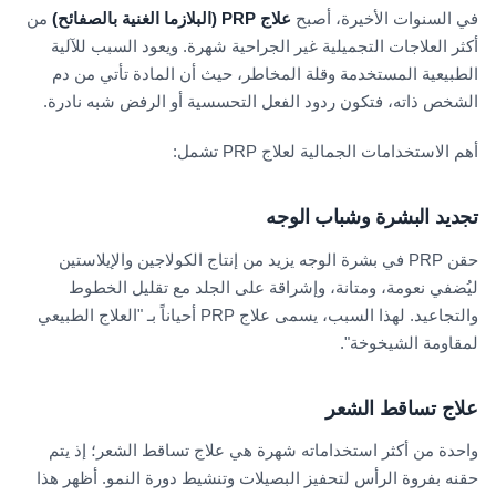
في السنوات الأخيرة، أصبح
علاج PRP
(البلازما الغنية بالصفائح)
من
أكثر العلاجات التجميلية غير الجراحية شهرة. ويعود السبب للآلية
الطبيعية المستخدمة وقلة المخاطر، حيث أن المادة تأتي من دم
الشخص ذاته، فتكون ردود الفعل التحسسية أو الرفض شبه نادرة.
أهم الاستخدامات الجمالية لعلاج PRP تشمل:
تجديد البشرة وشباب الوجه
حقن PRP في بشرة الوجه يزيد من إنتاج الكولاجين والإيلاستين
ليُضفي نعومة، ومتانة، وإشراقة على الجلد مع تقليل الخطوط
والتجاعيد. لهذا السبب، يسمى علاج PRP أحياناً بـ "العلاج الطبيعي
لمقاومة الشيخوخة".
علاج تساقط الشعر
واحدة من أكثر استخداماته شهرة هي علاج تساقط الشعر؛ إذ يتم
حقنه بفروة الرأس لتحفيز البصيلات وتنشيط دورة النمو. أظهر هذا