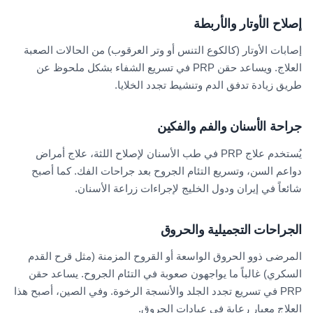
إصلاح الأوتار والأربطة
إصابات الأوتار (كالكوع التنس أو وتر العرقوب) من الحالات الصعبة
العلاج. ويساعد حقن PRP في تسريع الشفاء بشكل ملحوظ عن
طريق زيادة تدفق الدم وتنشيط تجدد الخلايا.
جراحة الأسنان والفم والفكين
يُستخدم علاج PRP في طب الأسنان لإصلاح اللثة، علاج أمراض
دواعم السن، وتسريع التئام الجروح بعد جراحات الفك. كما أصبح
شائعاً في إيران ودول الخليج لإجراءات زراعة الأسنان.
الجراحات التجميلية والحروق
المرضى ذوو الحروق الواسعة أو القروح المزمنة (مثل قرح القدم
السكري) غالباً ما يواجهون صعوبة في التئام الجروح. يساعد حقن
PRP في تسريع تجدد الجلد والأنسجة الرخوة. وفي الصين، أصبح هذا
العلاج معيار رعاية في عيادات الحروق.