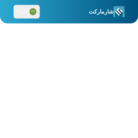
شارماركت
العربية