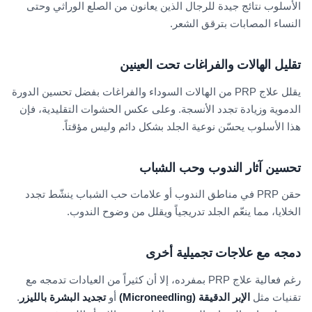
الأسلوب نتائج جيدة للرجال الذين يعانون من الصلع الوراثي وحتى
النساء المصابات بترقق الشعر.
تقليل الهالات والفراغات تحت العينين
يقلل علاج PRP من الهالات السوداء والفراغات بفضل تحسين الدورة
الدموية وزيادة تجدد الأنسجة. وعلى عكس الحشوات التقليدية، فإن
هذا الأسلوب يحسّن نوعية الجلد بشكل دائم وليس مؤقتاً.
تحسين آثار الندوب وحب الشباب
حقن PRP في مناطق الندوب أو علامات حب الشباب ينشّط تجدد
الخلايا، مما ينعّم الجلد تدريجياً ويقلل من وضوح الندوب.
دمجه مع علاجات تجميلية أخرى
رغم فعالية علاج PRP بمفرده، إلا أن كثيراً من العيادات تدمجه مع
تقنيات مثل
الإبر الدقيقة (Microneedling)
أو
تجديد البشرة بالليزر
.