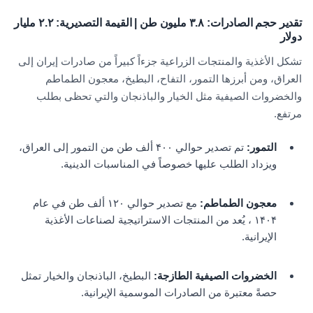
تقدير حجم الصادرات: ۳.۸ مليون طن | القيمة التصديرية: ۲.۲ مليار
دولار
تشكل الأغذية والمنتجات الزراعية جزءاً كبيراً من صادرات إيران إلى
العراق، ومن أبرزها التمور، التفاح، البطيخ، معجون الطماطم
والخضروات الصيفية مثل الخيار والباذنجان والتي تحظى بطلب
مرتفع.
التمور:
تم تصدير حوالي ۴۰۰ ألف طن من التمور إلى العراق،
ويزداد الطلب عليها خصوصاً في المناسبات الدينية.
معجون الطماطم:
مع تصدير حوالي ۱۲۰ ألف طن في عام
۱۴۰۴ ، يُعد من المنتجات الاستراتيجية لصناعات الأغذية
الإيرانية.
الخضروات الصيفية الطازجة:
البطيخ، الباذنجان والخيار تمثل
حصةً معتبرة من الصادرات الموسمية الإيرانية.