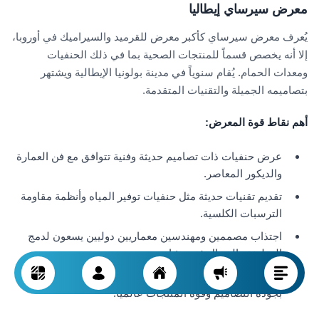
معرض سيرساي إيطاليا
يُعرف معرض سيرساي كأكبر معرض للقرميد والسيراميك في أوروبا،
إلا أنه يخصص قسماً للمنتجات الصحية بما في ذلك الحنفيات
ومعدات الحمام. يُقام سنوياً في مدينة بولونيا الإيطالية ويشتهر
بتصاميمه الجميلة والتقنيات المتقدمة.
أهم نقاط قوة المعرض
:
عرض حنفيات ذات تصاميم حديثة وفنية تتوافق مع فن العمارة
والديكور المعاصر.
تقديم تقنيات حديثة مثل حنفيات توفير المياه وأنظمة مقاومة
الترسبات الكلسية.
اجتذاب مصممين ومهندسين معماريين دوليين يسعون لدمج
الوظيفة والجمال في مشاريعهم.
فرص لقاء مع المصنعين الإيطاليين والأوروبيين المعروفين
بجودة التصاميم وقوة المنتجات عالمياً.