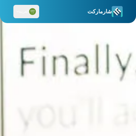
شارماركت
العربية