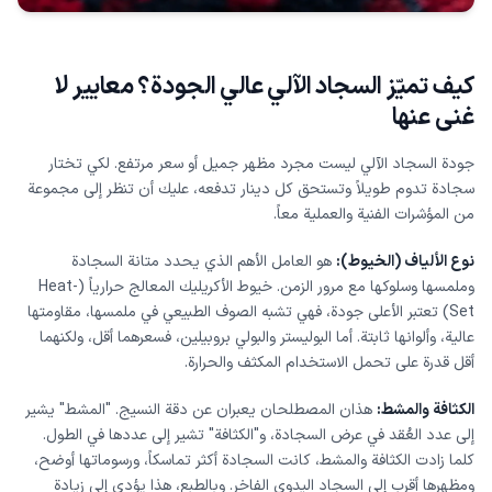
كيف تميّز السجاد الآلي عالي الجودة؟ معايير لا
غنى عنها
جودة السجاد الآلي ليست مجرد مظهر جميل أو سعر مرتفع. لكي تختار
سجادة تدوم طويلاً وتستحق كل دينار تدفعه، عليك أن تنظر إلى مجموعة
من المؤشرات الفنية والعملية معاً.
نوع الألياف (الخيوط):
هو العامل الأهم الذي يحدد متانة السجادة
وملمسها وسلوكها مع مرور الزمن. خيوط الأكريليك المعالج حرارياً (Heat-
Set) تعتبر الأعلى جودة، فهي تشبه الصوف الطبيعي في ملمسها، مقاومتها
عالية، وألوانها ثابتة. أما البوليستر والبولي بروبيلين، فسعرهما أقل، ولكنهما
أقل قدرة على تحمل الاستخدام المكثف والحرارة.
الكثافة والمشط:
هذان المصطلحان يعبران عن دقة النسيج. "المشط" يشير
إلى عدد العُقد في عرض السجادة، و"الكثافة" تشير إلى عددها في الطول.
كلما زادت الكثافة والمشط، كانت السجادة أكثر تماسكاً، ورسوماتها أوضح،
ومظهرها أقرب إلى السجاد اليدوي الفاخر. وبالطبع، هذا يؤدي إلى زيادة