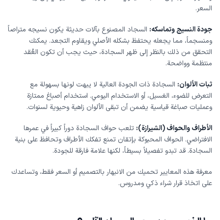
السعر.
جودة النسيج وتماسكه:
السجاد المصنوع بآلات حديثة يكون نسيجه متراصاً
ومنسجماً، مما يجعله يحتفظ بشكله الأصلي ويقاوم التجعد. يمكنك
التحقق من ذلك بالنظر إلى ظهر السجادة، حيث يجب أن تكون العُقد
منتظمة وواضحة.
ثبات الألوان:
السجادة ذات الجودة العالية لا يبهت لونها بسهولة مع
التعرض للضوء، الغسيل، أو الاستخدام اليومي. استخدام أصباغ ممتازة
وعمليات صباغة قياسية يضمن أن تبقى الألوان زاهية وحيوية لسنوات.
الأطراف والحواف (الشيرازة):
تلعب حواف السجادة دوراً كبيراً في عمرها
الافتراضي. الحواف المحبوكة بإتقان تمنع تفكك الأطراف وتحافظ على بنية
السجادة. قد تبدو تفصيلاً بسيطاً، لكنها علامة فارقة للجودة.
معرفة هذه المعايير تحميك من الانبهار بالتصميم أو السعر فقط، وتساعدك
على اتخاذ قرار شراء ذكي ومدروس.