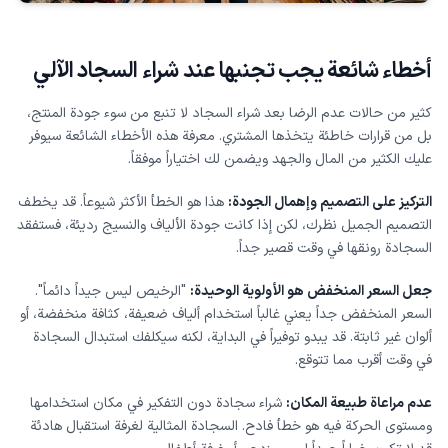
أخطاء شائعة يجب تجنبها عند شراء السجاد الآلي
كثير من حالات عدم الرضا بعد شراء السجاد لا تنبع من سوء جودة المنتج،
بل من قرارات خاطئة يتخذها المشتري. معرفة هذه الأخطاء الشائعة سيوفر
عليك الكثير من المال والجهد ويضمن لك اختياراً موفقاً.
التركيز على التصميم وإهمال الجودة:
هذا هو الخطأ الأكثر شيوعاً. قد يخطف
التصميم الجميل نظرك، لكن إذا كانت جودة الألياف والنسيج رديئة، فستفقد
السجادة رونقها في وقت قصير جداً.
جعل السعر المنخفض هو الأولوية الوحيدة:
"الرخيص ليس جيداً دائماً".
السعر المنخفض جداً يعني غالباً استخدام ألياف ضعيفة، كثافة منخفضة، أو
ألوان غير ثابتة. قد يبدو توفيراً في البداية، لكنه سيكلفك استبدال السجادة
في وقت أقرب مما تتوقع.
عدم مراعاة طبيعة المكان:
شراء سجادة دون التفكير في مكان استخدامها
ومستوى الحركة فيه هو خطأ فادح. السجادة المثالية لغرفة استقبال هادئة