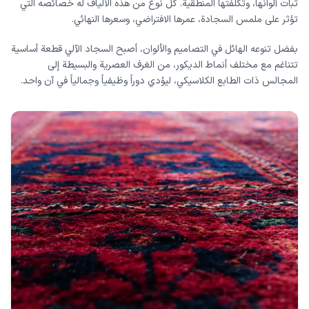
ثبات ألوانها، وتكلفتها المنطقية. كل نوع من هذه الألياف له خصائصه التي
تؤثر على ملمس السجادة، عمرها الافتراضي، وسعرها النهائي.
بفضل تنوعه الهائل في التصاميم والألوان، أصبح السجاد الآلي قطعة أساسية
تتناغم مع مختلف أنماط الديكور، من الغرف العصرية والبسيطة إلى
المجالس ذات الطابع الكلاسيكي، ليؤدي دوراً وظيفياً وجمالياً في آن واحد.