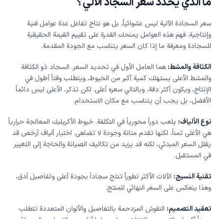
ما الذي يحدد سعر السجاد الآلي؟
سعر السجادة الآلية ليس عشوائياً، بل هو نتاج تفاعل عدة عوامل فنية
وإنتاجية. فهم هذه العوامل يمنحك القدرة على تقييم القيمة الحقيقية
للسجادة ومعرفة ما إذا كان السعر يتناسب مع الجودة المقدمة.
الكثافة والمشط:
هما العامل الأول في تحديد السعر. السجاد ذو الكثافة
والمشط الأعلى يستهلك كمية أكبر من الخيوط، ويتطلب وقتاً أطول في
الإنتاج، ويكون أكثر دقة، وبالتالي سعره أعلى. لكن تذكر، الأعلى ليس دائماً
الأفضل، بل يجب أن يتناسب مع مكان الاستخدام.
نوع الألياف:
يلعب دوراً محورياً في التكلفة. خيوط الأكريليك المعالجة حرارياً
هي الأغلى ثمناً، لكنها تقدم متانة وجودة لا تضاهى. اختيار ألياف أرخص قد
يقلل السعر المبدئي، لكنه قد يزيد من تكاليف الصيانة والحاجة إلى التغيير
في المستقبل.
تقنية النسيج:
الآلات الأكثر تطوراً تنتج سجاداً بجودة أعلى وتفاصيل أدق،
وهذا ينعكس على السعر النهائي للمنتج.
تعقيد التصميم:
النقوش المزدحمة بالتفاصيل والألوان المتعددة تتطلب