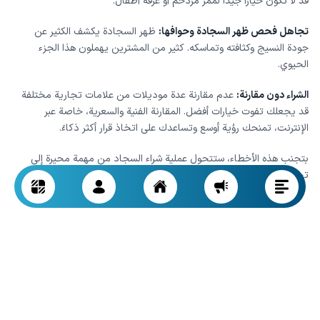
قد لا تكون خياراً جيداً لممر مزدحم أو غرفة أطفال.
تجاهل فحص ظهر السجادة وحوافها:
ظهر السجادة يكشف الكثير عن
جودة النسيج وكثافته وتماسكه. كثير من المشترين يهملون هذا الجزء
الحيوي.
الشراء دون مقارنة:
عدم مقارنة عدة موديلات من علامات تجارية مختلفة
قد يجعلك تفوت خيارات أفضل. المقارنة الفنية والسعرية، خاصة عبر
الإنترنت، تمنحك رؤية أوسع وتساعدك على اتخاذ قرار أكثر ذكاءً.
بتجنب هذه الأخطاء، ستتحول عملية شراء السجاد من مهمة محيرة إلى
تجربة ممتعة وناجحة.
لكل غرفة سجادتها الخاصة: كيف تختار السجاد
المناسب لكل مساحة؟
الاختيار الصحيح للسجاد لا يعتمد على التصميم والسعر فقط، بل على
وظيفة المكان
الذي ستوضع فيه. كل مساحة في منزلك لها متطلباتها
الخاصة، ويجب أن تكون السجادة متوافقة معها.