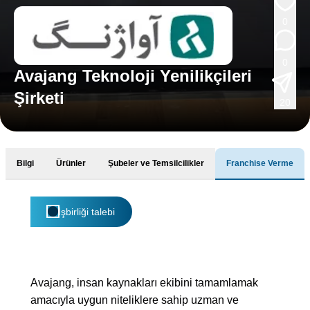
0
0
Avajang Teknoloji Yenilikçileri
Şirketi
20
Bilgi
Ürünler
Şubeler ve Temsilcilikler
Franchise Verme
İşbirliği talebi
Avajang, insan kaynakları ekibini tamamlamak
amacıyla uygun niteliklere sahip uzman ve