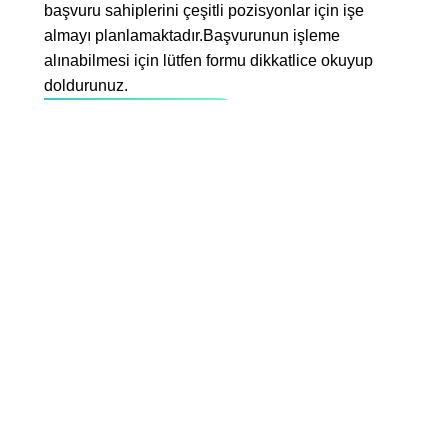
başvuru sahiplerini çeşitli pozisyonlar için işe
almayı planlamaktadır.Başvurunun işleme
alınabilmesi için lütfen formu dikkatlice okuyup
doldurunuz.
Bayilik Talebi Gönder
Tam ad
+90
E-posta
Ülke
Seçin
İl
Seçin