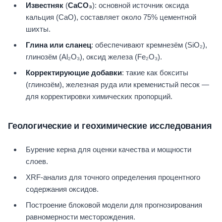
Известняк
(
CaCO₃
): основной источник оксида
кальция (CaO), составляет около 75% цементной
шихты.
Глина или сланец
: обеспечивают кремнезём (SiO₂),
глинозём (Al₂O₃), оксид железа (Fe₂O₃).
Корректирующие добавки
: такие как бокситы
(глинозём), железная руда или кременистый песок —
для корректировки химических пропорций.
Геологические и геохимические исследования
Бурение керна для оценки качества и мощности
слоев.
XRF-анализ для точного определения процентного
содержания оксидов.
Построение блоковой модели для прогнозирования
равномерности месторождения.