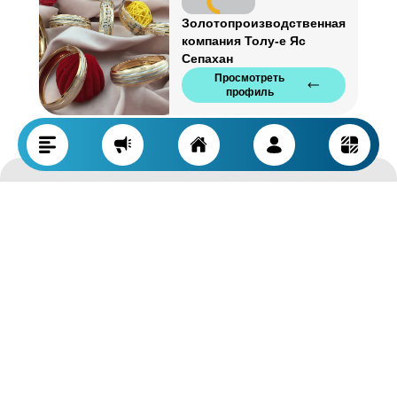
Золотопроизводственная
компания Толу-е Яс
Сепахан
Просмотреть
профиль
Sharmarket
www.sharmarket.co
Sharmarket — это специализированная социальная сеть в
промышленной сфере, которая позволяет предприятиям напрямую
связываться с другими владельцами и быть в курсе последних
возможностей в промышленности и производстве.
Адрес
Ирак, Эрбиль, дорога Коя, начало дороги Сароран, компания Таджан Ара
Контактные номера