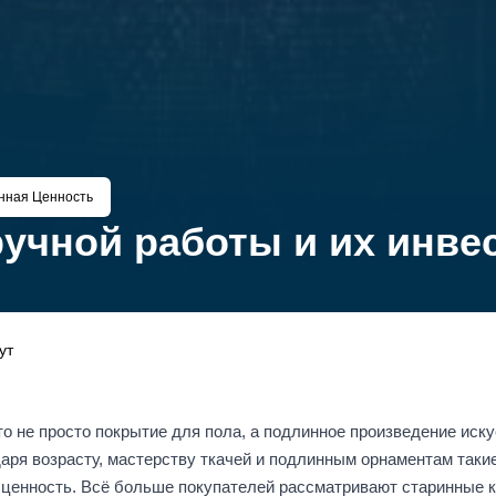
нная Ценность
учной работы и их инве
ут
о не просто покрытие для пола, а подлинное произведение иску
даря возрасту, мастерству ткачей и подлинным орнаментам так
енность. Всё больше покупателей рассматривают старинные ков