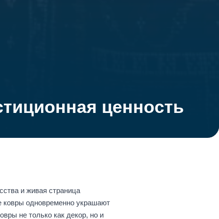
стиционная ценность
сства и живая страница
ие ковры одновременно украшают
ры не только как декор, но и