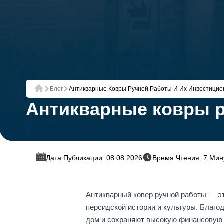
Блог
Антикварные Ковры Ручной Работы И Их Инвестицио
Главная
Антикварные ковры р
Дата Публикации: 08.08.2026
Время Чтения: 7 Мин
Антикварный ковер ручной работы — эт
персидской истории и культуры. Благо
дом и сохраняют высокую финансовую ц