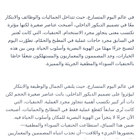
في عالم اليوم المتسارع، حيث تتداخل الجماليات والوظائف والابتكار
معًا في تصميم الديكور الداخلي، أصبحت عناصر صغيرة لكنها مؤثرة
تكتسب معنى يتجاوز مجرد الاستخدام. الحنفيات، التي كانت تُعتبر
في السابق مجرد حاجات عملية في المطبخ والحمّام، تطوّرت اليوم
لتصبح جزءًا مهمًا من الهوية البصرية وأسلوب الحياة. ومن بين هذه
الخيارات، وجد المصممون والمعماريون والمستهلكون شغفًا خاصًا
بالحنفيات السوداء والمطفية الجريئة والمميزة.
في عالم اليوم المتسارع، حيث يلتقي الجمال والوظيفة والابتكار
ليؤثروا على تصميم الديكور الداخلي، باتت عناصر صغيرة الحجم لكن
ذات أثر كبير تكتسب أهمية تتجاوز مجرد العملية. الحنفيات، التي
كانت تُرى سابقاً كقطع عملية فقط في المطابخ والحمامات، أصبحت
الآن جزءًا لا يتجزأ من الهوية البصرية للمكان وأسلوب الحياة فيه.
ضمن هذا السياق، استطاعت الحنفيات السوداء والمطفية—
بحضورها الجريء واللافت—أن تجذب انتباه المصممين والمعماريين