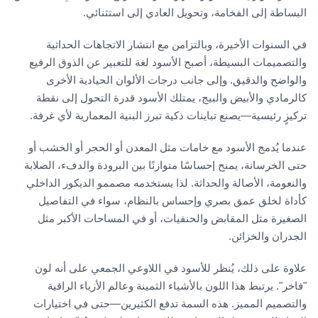
البساطة إلى الفخامة، وتحويل العادي إلى استثنائي.
في السنوات الأخيرة، وبالتزامن مع انتشار الاتجاهات الحداثية
والتصميمات البسيطة، أصبح الأسود لغة للتعبير عن الذوق الرفيع
والواضح والدقيق. وإلى جانب درجات الألوان الحيادية الأخرى
كالرمادي والأبيض والبيج، يمتلك الأسود قدرة التحول إلى نقطة
تركيزٍ رئيسية—يصنع تباينات ذكية تبرز البنية المعمارية لأي غرفة.
عندما يُدمج الأسود مع خامات مثل المعدن أو الحجر أو الخشب أو
حتى الخرسانة، يمنح إحساسًا متوازنًا بين البرودة والدفء، الصلابة
والنعومة، الأصالة والحداثة. لذا يستخدمه مصممو الديكور الداخلي
كأداة لخلق عمق بصري وإحساس بالنظام، سواء في التفاصيل
الصغيرة مثل المقابض والحنفيات، أو في المساحات الأكبر مثل
الجدران والخزائن.
علاوة على ذلك، يُنظر للأسود في اللاوعي الجمعي على أنه لون
"فاخر". يرتبط هذا اللون بالأشياء الثمينة وعالم الأزياء الراقية
والتصميم المميز. هذه السمة تدفع الكثيرين—حتى في اختيارات