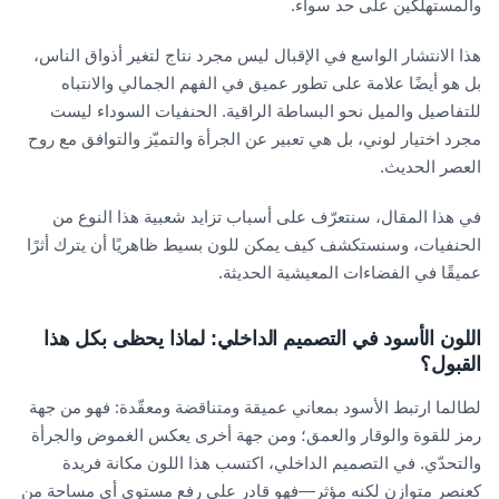
والمستهلكين على حد سواء.
هذا الانتشار الواسع في الإقبال ليس مجرد نتاج لتغير أذواق الناس،
بل هو أيضًا علامة على تطور عميق في الفهم الجمالي والانتباه
للتفاصيل والميل نحو البساطة الراقية. الحنفيات السوداء ليست
مجرد اختيار لوني، بل هي تعبير عن الجرأة والتميّز والتوافق مع روح
العصر الحديث.
في هذا المقال، سنتعرّف على أسباب تزايد شعبية هذا النوع من
الحنفيات، وسنستكشف كيف يمكن للون بسيط ظاهريًا أن يترك أثرًا
عميقًا في الفضاءات المعيشية الحديثة.
اللون الأسود في التصميم الداخلي: لماذا يحظى بكل هذا
القبول؟
لطالما ارتبط الأسود بمعاني عميقة ومتناقضة ومعقّدة: فهو من جهة
رمز للقوة والوقار والعمق؛ ومن جهة أخرى يعكس الغموض والجرأة
والتحدّي. في التصميم الداخلي، اكتسب هذا اللون مكانة فريدة
كعنصر متوازن لكنه مؤثر—فهو قادر على رفع مستوى أي مساحة من