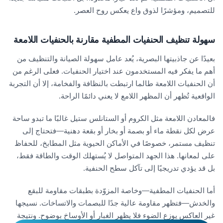
للتصميم، ومؤشرًا لذوق واع يعكس روح العصر.
سهولة تنظيف الحنفيات المطفية مقارنة بالحنفيات اللامعة
بعيدًا عن جاذبيتها البصرية، يُعد عامل سهولة الصيانة والتنظيف من
أهم ما يفكر فيه المستخدمون عند اختيار الحنفيات. فعلى الرغم من
أن الحنفيات اللامعة طالما ارتبطت بالنظافة والفخامة، إلا أن التجربة
الواقعية تُظهر أن المظهر اللامع لا يعني دائمًا الراحة.
فالمعادن اللامعة مثل الكروم أو الستانلس ستيل غالبًا ما تبدو ساحة
عرض لكل نقطة ماء أو بصمة أو بخار أو بقعة دهنية—فتحتاج إلى
تنظيف مستمر، خصوصًا في الأماكن الحيوية مثل المطابخ، للحفاظ
على لمعانها. هذا الجهد المتواصل لا يُستهلك الوقت والطاقة فقط،
بل قد يؤدي تدريجيًا إلى تآكل سطح الحنفية.
أما الحنفيات المطفية—وخاصة المزوّدة بطبقات مقاومة للبقع
والخدش—فتظهر مقاومة عالية جدًا للبصمات والاتساخات. نسيجها
غير العاكس يوزع الضوء فلا يظهر الغبار أو الأوساخ بوضوح. ونتيجة