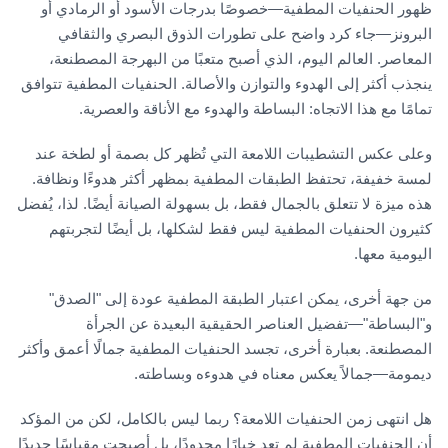
ظهور الحنفيات المطفية—خصوصًا بدرجات الأسود أو الرمادي أو
البرونز—جاء كرد واضح على تطورات الذوق البصري والثقافي
المعاصر. العالم اليوم، الذي أصبح متعبًا من البهرجة المصطنعة،
ينجذب أكثر إلى الهدوء والتوازن والأصالة. الحنفيات المطفية تتوافق
تمامًا مع هذا الاتجاه: البساطة والهدوء مع الأناقة والعصرية.
وعلى عكس التشطيبات اللامعة التي تُظهر كل بصمة أو لطخة عند
لمسة خفيفة، تحتفظ الطبقات المطفية بمظهر أكثر هدوءًا ونظافة.
هذه ميزة لا تتعلق بالجمال فقط، بل بسهولة الصيانة أيضًا. لذا، يُفضل
كثيرون الحنفيات المطفية ليس فقط لشكلها، بل أيضًا لتجربتهم
اليومية معها.
من جهة أخرى، يمكن اعتبار الطبقة المطفية عودة إلى "الصدق"
و"البساطة"—تفضيل العناصر الحقيقية البعيدة عن الجرأة
المصطنعة. بعبارة أخرى، تجسد الحنفيات المطفية جمالًا أعمق وأكثر
ديمومة—جمالاً يعكس معناه في هدوءه وبساطته.
هل انتهى زمن الحنفيات اللامعة؟ ربما ليس بالكامل، لكن من المؤكد
أن الحنفيات المطفية لم تعد خيارًا محدودًا، بل أصبحت مقياسًا جديدًا