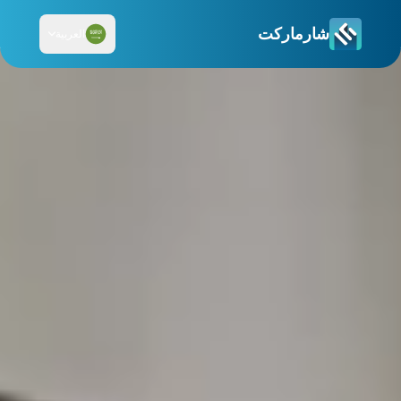
شارماركت
العربية