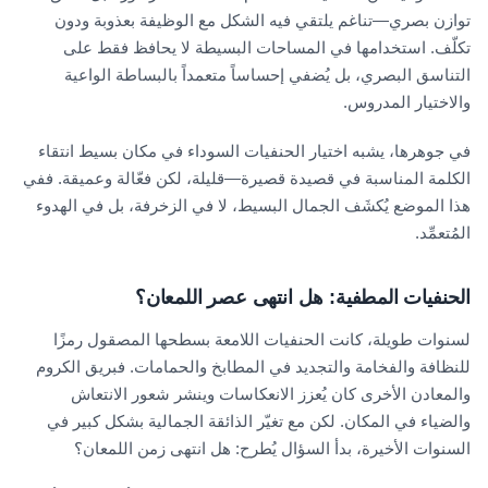
توازن بصري—تناغم يلتقي فيه الشكل مع الوظيفة بعذوبة ودون
تكلّف. استخدامها في المساحات البسيطة لا يحافظ فقط على
التناسق البصري، بل يُضفي إحساساً متعمداً بالبساطة الواعية
والاختيار المدروس.
في جوهرها، يشبه اختيار الحنفيات السوداء في مكان بسيط انتقاء
الكلمة المناسبة في قصيدة قصيرة—قليلة، لكن فعّالة وعميقة. ففي
هذا الموضع يُكشَف الجمال البسيط، لا في الزخرفة، بل في الهدوء
المُتعمِّد.
الحنفيات المطفية: هل انتهى عصر اللمعان؟
لسنوات طويلة، كانت الحنفيات اللامعة بسطحها المصقول رمزًا
للنظافة والفخامة والتجديد في المطابخ والحمامات. فبريق الكروم
والمعادن الأخرى كان يُعزز الانعكاسات وينشر شعور الانتعاش
والضياء في المكان. لكن مع تغيّر الذائقة الجمالية بشكل كبير في
السنوات الأخيرة، بدأ السؤال يُطرح: هل انتهى زمن اللمعان؟