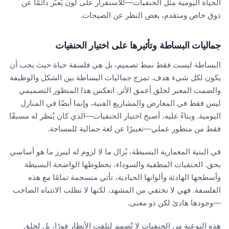
الحياة اليومية مثل الحنفيات—للاستقرار على لون يُعبّر دائمًا عن
ذوق خاص ومتقدم، بغض النظر عن الصيحات.
جماليات البساطة وتأثيرها على اختيار الحنفيات
البساطة ليست فقط نمط تصميم، بل هي فلسفة حياة حيث يجب أن
يكون لكل شيء هدف. تمزج جماليات البساطة بين الشكل والوظيفة
والصمت المعبر لخلق أعمق الأثر. انعكس هذا المنظور التصميمي
ليس فقط في المعارض والمشاريع الفنية، وإنما أيضًا في المنازل
اليومية. وبناءً عليه، أصبح اختيار الحنفيات—الذي كان يُنظر له مسبقًا
فقط من منظور عملي—تعبيرًا عن لغة جمالية للمساحة.
في البنية المعمارية البسيطة، يُزال ما لا لزوم له ليبرز ما هو أساسي
بحق. الحنفيات المطفية والسوداء، بخطوطها الواضحة البسيطة
وأسطحها الهادئة وألوانها الحيادية، تأتي منسجمة تمامًا مع هذه
الفلسفة. فهي لا تختفي من المشهد، لكنها لا تطلب الانتباه الصاخب
—وجودها هادئ لكن ذو معنى.
هذه النوعية من الحنفيات لا تُصمم لتلفت الأنظار فورًا، بل لخلق