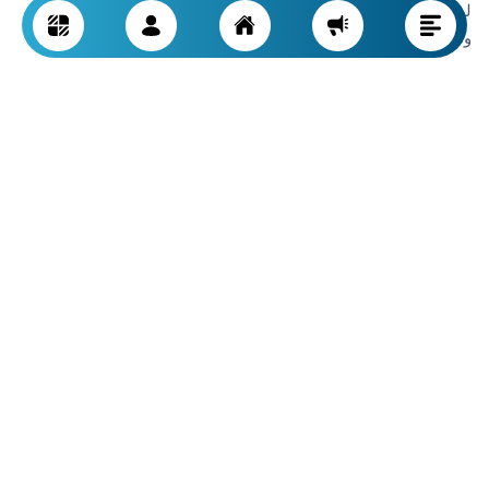
لذلك، تحتفظ هذه الحنفيات بنظافتها وجاذبيتها رغم كثرة الاستخدام
ودون الحاجة إلى تنظيف متكرر.
نفسيًا، يشعر المستخدمون براحة أكبر مع الحنفيات المطفية، إذ لا
ينشغلون بكل لطخة صغيرة أو بصمة تظهر للنظر. هذه ميزة هامة،
خاصة في الأماكن العائلية المزدحمة.
في المحصلة، أثبتت الحنفيات المطفية أنها ليست فقط خيارا جماليا،
بل أيضًا حل عملي وذكي لحياة يومية تجمع بين الجمال والراحة معًا.
متانة الحنفيات ذات الطلاء المطفي ومقاومتها
بعيدًا عن الجمال والبساطة، فإن أحد الأسباب الرئيسية لازدياد شعبية
الحنفيات المطفية هو متانتها العالية ومقاومتها الاستثنائية لتآكل
الاستخدام اليومي. ففي أماكن مثل المطبخ أو الحمام، حيث الرطوبة
وتغيرات الحرارة وكثرة الاستخدام والمنظفات أمر واقع، تصبح عمر
الحنفية عاملاً أساسياً في الاختيار.
تصنع الحنفيات المطفية الحديثة غالبًا باستخدام طلاءات