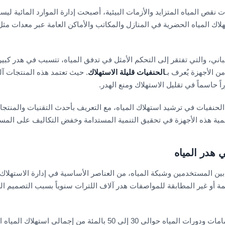
 نقص المياه المتزايد والأزمات البيئية، أصبحت إدارة الموارد المائية لي
لاك المياه الحضرية في المنازل والمكاتب والأماكن العامة عبر معدات مثل
مباني، والتي تفتقر إلى التحكم الأمثل في تدفق المياه، تتسبب في هدر كبير
 الأجهزة يُعرف بـ
الحنفيات قليلة الاستهلاك
. حيث تعتمد هذه المنتجات آلي
حاسماً في تقليل الاستهلاك ومنع الهدر.
الحنفيات في ترشيد استهلاك المياه، مع التعريف بأحدث التقنيات والمنتجات 
 أهمية هذه الأجهزة في تحقيق التنمية المستدامة وخفض التكاليف على الم
ي هدر المياه
ين المستخدمين وشبكة المياه، من العناصر الأساسية في إدارة الاستهلاك. 
مة أو غير المطابقة للمواصفات هدر آلاف اللترات سنوياً بسبب التصميم ال
في البيوت، تمثل الحنفيات في المطابخ والحمامات ودورات المياه حوالي 30 إلى