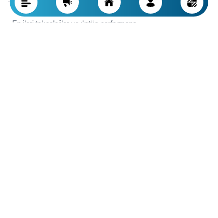
· Modern tasarım ve stil çeşitliliği
· En ileri teknolojiler ve üstün performans
· Uluslararası hijyen ve güvenlik standartları
· Lüks ve profesyonel iç tasarımı destekler
Yabancı Bataryalar Almaya Değer mi?
Yabancı yapı bataryalarının almaya değer olup olmadığı
tamamen ihtiyaçlarınıza, bütçenize ve önceliklerinize bağlıdır.
Çoğu durumda bu ürünleri almak uzun vadeli ve akıllıca bir
yatırım olabilir, ancak bazı durumlarda yerli seçenekler daha
mantıklı bir tercih olabilir.
Eğer ana önceliğiniz yapı kalitesi, lüks tasarım, uzun ömür ve
ileri teknoloji ise ve yüksek fiyat sizin için sorun değilse, yabancı
bataryalar ideal bir seçim olabilir. Bu ürünler, özellikle lüks