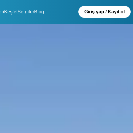
eri
Keşfet
Sergiler
Blog
Giriş yap / Kayıt ol