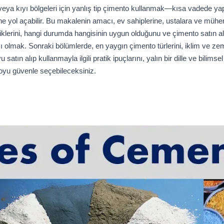
ya kıyı bölgeleri için yanlış tip çimento kullanmak—kısa vadede yap
 yol açabilir. Bu makalenin amacı, ev sahiplerine, ustalara ve mühendi
liklerini, hangi durumda hangisinin uygun olduğunu ve çimento satın a
 olmak. Sonraki bölümlerde, en yaygın çimento türlerini, iklim ve ze
yu satın alıp kullanmayla ilgili pratik ipuçlarını, yalın bir dille ve bili
oyu güvenle seçebileceksiniz.