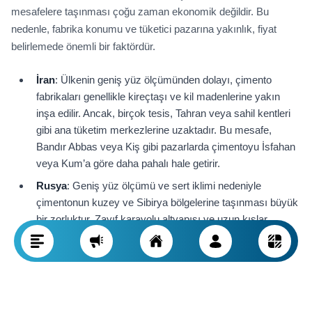
mesafelere taşınması çoğu zaman ekonomik değildir. Bu
nedenle, fabrika konumu ve tüketici pazarına yakınlık, fiyat
belirlemede önemli bir faktördür.
İran
: Ülkenin geniş yüz ölçümünden dolayı, çimento
fabrikaları genellikle kireçtaşı ve kil madenlerine yakın
inşa edilir. Ancak, birçok tesis, Tahran veya sahil kentleri
gibi ana tüketim merkezlerine uzaktadır. Bu mesafe,
Bandır Abbas veya Kiş gibi pazarlarda çimentoyu İsfahan
veya Kum’a göre daha pahalı hale getirir.
Rusya
: Geniş yüz ölçümü ve sert iklimi nedeniyle
çimentonun kuzey ve Sibirya bölgelerine taşınması büyük
bir zorluktur. Zayıf karayolu altyapısı ve uzun kışlar
nedeniyle bazı bölgelerde şartlar, navlun maliyetinin nihai
fiyatın %40’ına kadar çıkmasına yol açar.
Türkiye
: Stratejik konumu sayesinde Türkiye, Ege ve
Akdeniz limanlarına erişimle çimentosunun büyük
bölümünü Avrupa ve Orta Doğu’ya ihraç etmektedir.