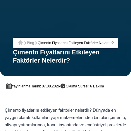
Blog
Çimento Fiyatlarını Etkileyen Faktörler Nelerdir?
Ana Sayfa
Çimento Fiyatlarını Etkileyen
Faktörler Nelerdir?
Yayınlanma Tarihi: 07.08.2026
Okuma Süresi: 6 Dakika
Çimento fiyatlarını etkileyen faktörler nelerdir? Dünyada en
yaygın olarak kullanılan yapı malzemelerinden biri olan çimento,
altyapı yatırımlarında, konut inşaatında ve endüstriyel projelerde