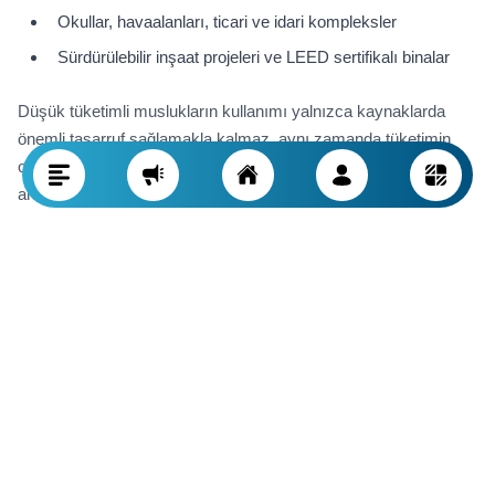
Okullar, havaalanları, ticari ve idari kompleksler
Sürdürülebilir inşaat projeleri ve LEED sertifikalı binalar
Düşük tüketimli muslukların kullanımı yalnızca kaynaklarda
önemli tasarruf sağlamakla kalmaz, aynı zamanda tüketimin
optimizasyonu, maliyetlerin azaltılması ve yapı değerinin
artırılması açısından uzun vadeli bir yatırım anlamına gelir.
Düşük Tüketimli ve Standart Musluklar
Arasındaki Farklar
İlk bakışta, düşük tüketimli ve standart musluklar birbirine
benziyor olabilir; ancak içlerinde kullanılan teknik tasarım,
çalışma şekli ve su kullanımı üzerindeki etkileri kökten farklıdır.
Bu farkları bilmek, doğru ve verimli seçim yapmak için kritik
öneme sahiptir.
Debi Değerleri
(Flow Rate)