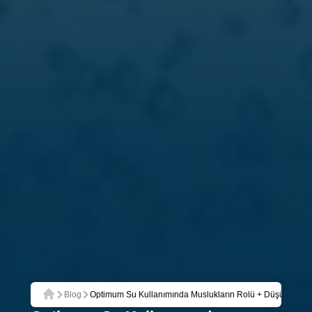
Blog
Optimum Su Kullanımında Muslukların Rolü + Düşük Tüketi
Ana Sayfa