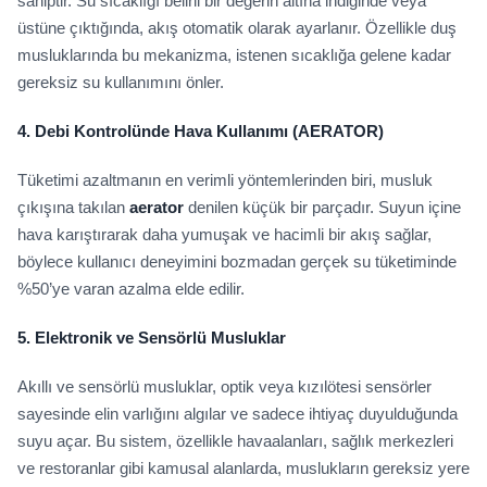
sahiptir. Su sıcaklığı belirli bir değerin altına indiğinde veya
üstüne çıktığında, akış otomatik olarak ayarlanır. Özellikle duş
musluklarında bu mekanizma, istenen sıcaklığa gelene kadar
gereksiz su kullanımını önler.
4.
Debi Kontrolünde Hava Kullanımı
(AERATOR)
Tüketimi azaltmanın en verimli yöntemlerinden biri, musluk
çıkışına takılan
aerator
denilen küçük bir parçadır. Suyun içine
hava karıştırarak daha yumuşak ve hacimli bir akış sağlar,
böylece kullanıcı deneyimini bozmadan gerçek su tüketiminde
%50’ye varan azalma elde edilir.
5.
Elektronik ve Sensörlü Musluklar
Akıllı ve sensörlü musluklar, optik veya kızılötesi sensörler
sayesinde elin varlığını algılar ve sadece ihtiyaç duyulduğunda
suyu açar. Bu sistem, özellikle havaalanları, sağlık merkezleri
ve restoranlar gibi kamusal alanlarda, muslukların gereksiz yere