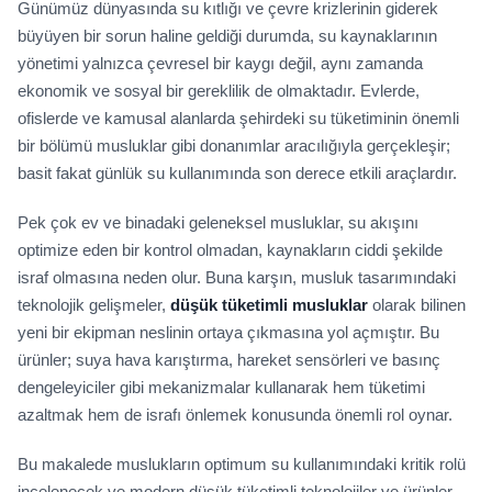
Günümüz dünyasında su kıtlığı ve çevre krizlerinin giderek
büyüyen bir sorun haline geldiği durumda, su kaynaklarının
yönetimi yalnızca çevresel bir kaygı değil, aynı zamanda
ekonomik ve sosyal bir gereklilik de olmaktadır. Evlerde,
ofislerde ve kamusal alanlarda şehirdeki su tüketiminin önemli
bir bölümü musluklar gibi donanımlar aracılığıyla gerçekleşir;
basit fakat günlük su kullanımında son derece etkili araçlardır.
Pek çok ev ve binadaki geleneksel musluklar, su akışını
optimize eden bir kontrol olmadan, kaynakların ciddi şekilde
israf olmasına neden olur. Buna karşın, musluk tasarımındaki
teknolojik gelişmeler,
düşük tüketimli musluklar
olarak bilinen
yeni bir ekipman neslinin ortaya çıkmasına yol açmıştır. Bu
ürünler; suya hava karıştırma, hareket sensörleri ve basınç
dengeleyiciler gibi mekanizmalar kullanarak hem tüketimi
azaltmak hem de israfı önlemek konusunda önemli rol oynar.
Bu makalede muslukların optimum su kullanımındaki kritik rolü
incelenecek ve modern düşük tüketimli teknolojiler ve ürünler