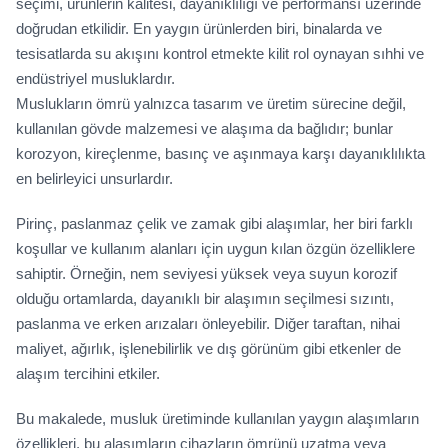
seçimi, ürünlerin kalitesi, dayanıklılığı ve performansı üzerinde
doğrudan etkilidir. En yaygın ürünlerden biri, binalarda ve
tesisatlarda su akışını kontrol etmekte kilit rol oynayan sıhhi ve
endüstriyel musluklardır.
Muslukların ömrü yalnızca tasarım ve üretim sürecine değil,
kullanılan gövde malzemesi ve alaşıma da bağlıdır; bunlar
korozyon, kireçlenme, basınç ve aşınmaya karşı dayanıklılıkta
en belirleyici unsurlardır.
Pirinç, paslanmaz çelik ve zamak gibi alaşımlar, her biri farklı
koşullar ve kullanım alanları için uygun kılan özgün özelliklere
sahiptir. Örneğin, nem seviyesi yüksek veya suyun korozif
olduğu ortamlarda, dayanıklı bir alaşımın seçilmesi sızıntı,
paslanma ve erken arızaları önleyebilir. Diğer taraftan, nihai
maliyet, ağırlık, işlenebilirlik ve dış görünüm gibi etkenler de
alaşım tercihini etkiler.
Bu makalede, musluk üretiminde kullanılan yaygın alaşımların
özellikleri, bu alaşımların cihazların ömrünü uzatma veya