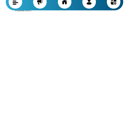
alanlarda ya da yüksek kaliteli musluklarda daha fazla
kullanılır.
Zamak, düşük direnci ve paslanmaya daha eğilimli olması
nedeniyle genellikle ev kullanıcıları için yaygın değildir,
daha çok düşük fiyatlı musluklarda kullanılır.
Endüstriyel ve Ticari Musluklar
Yüksek su basıncı ve sıcaklığın yanı sıra güçlü korozif
ortamların olduğu endüstriyel ortamlarda ise:
Paslanmaz çelik en iyi seçenek olarak görülür; yüksek
basınca ve sıcaklığa rahatlıkla dayanır, korozyona karşı
mükemmel dayanım sunar.
Pirinç, basınç ve korozyon direnç sınırlamaları nedeniyle
daha az tercih edilir.
Zamak, düşük mekanik dayanıklılığı ve hızla korozyona
uğraması nedeniyle bu alanda nadiren kullanılır.