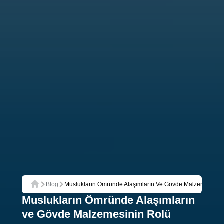
Blog
Muslukların Ömründe Alaşımların Ve Gövde Malzemesinin Ro
Ana Sayfa
Muslukların Ömründe Alaşımların
ve Gövde Malzemesinin Rolü