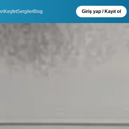
eri
Keşfet
Sergiler
Blog
Giriş yap / Kayıt ol