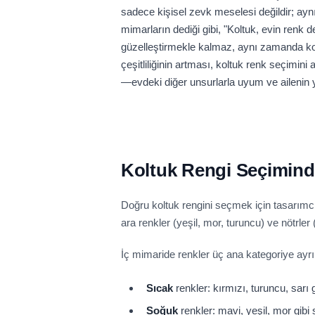
sadece kişisel zevk meselesi değildir; aynı 
mimarların dediği gibi, "Koltuk, evin renk
güzelleştirmekle kalmaz, aynı zamanda konf
çeşitliliğinin artması, koltuk renk seçimini a
—evdeki diğer unsurlarla uyum ve ailenin 
Koltuk Rengi Seçiminde
Doğru koltuk rengini seçmek için tasarımcıl
ara renkler (yeşil, mor, turuncu) ve nötrle
İç mimaride renkler üç ana kategoriye ayrıl
Sıcak
renkler: kırmızı, turuncu, sarı g
Soğuk
renkler: mavi, yeşil, mor gibi s