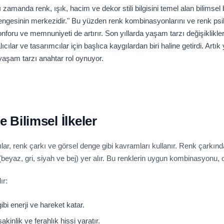
zamanda renk, ışık, hacim ve dekor stili bilgisini temel alan bilimsel b
 dengesinin merkezidir." Bu yüzden renk kombinasyonlarını ve renk psi
oru ve memnuniyeti de artırır. Son yıllarda yaşam tarzı değişiklikle
lıcılar ve tasarımcılar için başlıca kaygılardan biri haline getirdi. Artık
yaşam tarzı anahtar rol oynuyor.
 Bilimsel İlkeler
ar, renk çarkı ve görsel denge gibi kavramları kullanır. Renk çarkında
r (beyaz, gri, siyah ve bej) yer alır. Bu renklerin uygun kombinasyonu,
ır:
ibi enerji ve hareket katar.
akinlik ve ferahlık hissi yaratır.