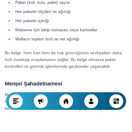
Paket (koli, kutu, palet) sayısı
Her paketin ölçüleri ve ağırlığı
Her paketin içeriği
Malzeme için takip numarası veya barkodlar
Malların toplam brüt ve net ağırlığı
Bu belge, hem İran hem de Irak gümrüğünün sevkiyatları daha
hızlı inceleyip onaylamasını sağlar. Bu belge olmazsa paket
kontrolleri ve gümrük işlemlerinde gecikmeler yaşanabilir.
Menşei Şahadetnamesi
Menşei Şahadetnamesi, malların İran'da üretildiğini veya
işlendiğini teyit eden belgedir. Bu belge, İran Ticaret Odası
tarafından düzenlenir ve malların Irak'a girişinde hayati önem
taşır.
Menşei Şahadetnamesi neden önemlidir?