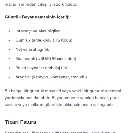
malların sınırdan çıkışı için zorunludur.
Gümrük Beyannamesinin İçeriği:
İhracatçı ve alıcı bilgileri
Gümrük tarife kodu (HS Kodu)
Net ve brüt ağırlık
Mal bedeli (USD/EUR cinsinden)
Paket sayısı ve ambalaj türü
Araç tipi (kamyon, konteyner, tren vb.)
Bu belge, bir gümrük müşaviri veya yetkili bir gümrük acentesi
yardımıyla hazırlanabilir. Beyannamede yapılan hatalar, para
cezası veya malların gümrükte alıkonulmasına yol açabilir.
Ticari Fatura
Satış faturası, ihracatçı ve ithalatçı arasındaki nihai fiyatı ve