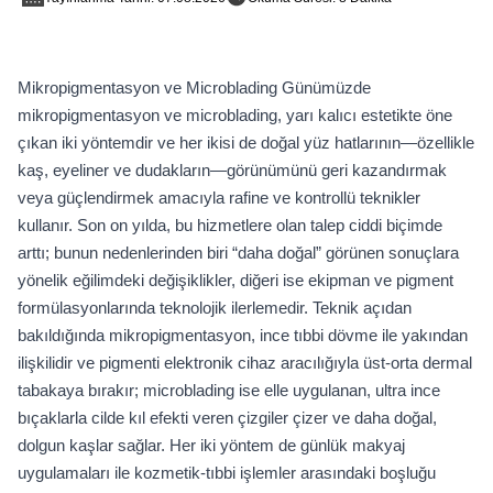
Mikropigmentasyon ve Microblading Günümüzde
mikropigmentasyon ve microblading, yarı kalıcı estetikte öne
çıkan iki yöntemdir ve her ikisi de doğal yüz hatlarının—özellikle
kaş, eyeliner ve dudakların—görünümünü geri kazandırmak
veya güçlendirmek amacıyla rafine ve kontrollü teknikler
kullanır. Son on yılda, bu hizmetlere olan talep ciddi biçimde
arttı; bunun nedenlerinden biri “daha doğal” görünen sonuçlara
yönelik eğilimdeki değişiklikler, diğeri ise ekipman ve pigment
formülasyonlarında teknolojik ilerlemedir. Teknik açıdan
bakıldığında mikropigmentasyon, ince tıbbi dövme ile yakından
ilişkilidir ve pigmenti elektronik cihaz aracılığıyla üst-orta dermal
tabakaya bırakır; microblading ise elle uygulanan, ultra ince
bıçaklarla cilde kıl efekti veren çizgiler çizer ve daha doğal,
dolgun kaşlar sağlar. Her iki yöntem de günlük makyaj
uygulamaları ile kozmetik-tıbbi işlemler arasındaki boşluğu