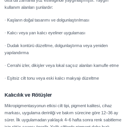
olsa da zamanla yüz estetiğinde yaygınlaşmıştır. Yaygın
kullanım alanları şunlardır:
· Kaşların doğal tasarımı ve dolgunlaştırılması
· Kalıcı veya yarı kalıcı eyeliner uygulaması
· Dudak kontürü düzeltme, dolgunlaştırma veya yeniden
yapılandırma
· Cerrahi izler, dikişler veya lokal saçsız alanları kamufle etme
· Eşitsiz cilt tonu veya eski kalıcı makyajı düzeltme
Kalıcılık ve Rötüşler
Mikropigmentasyonun etkisi cilt tipi, pigment kalitesi, cihaz
markası, uygulama derinliği ve bakım sürecine göre 12–36 ay
sürer. İlk uygulamadan yaklaşık 4–6 hafta sonra renk sabitleme
için rötüş seansı önerilir. Yağlı ciltlerde pigment daha hızlı