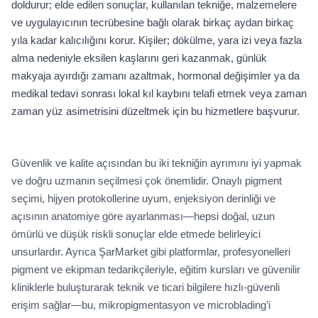
doldurur; elde edilen sonuçlar, kullanılan tekniğe, malzemelere
ve uygulayıcının tecrübesine bağlı olarak birkaç aydan birkaç
yıla kadar kalıcılığını korur. Kişiler; dökülme, yara izi veya fazla
alma nedeniyle eksilen kaşlarını geri kazanmak, günlük
makyaja ayırdığı zamanı azaltmak, hormonal değişimler ya da
medikal tedavi sonrası lokal kıl kaybını telafi etmek veya zaman
zaman yüz asimetrisini düzeltmek için bu hizmetlere başvurur.
Güvenlik ve kalite açısından bu iki tekniğin ayrımını iyi yapmak
ve doğru uzmanın seçilmesi çok önemlidir. Onaylı pigment
seçimi, hijyen protokollerine uyum, enjeksiyon derinliği ve
açısının anatomiye göre ayarlanması—hepsi doğal, uzun
ömürlü ve düşük riskli sonuçlar elde etmede belirleyici
unsurlardır. Ayrıca ŞarMarket gibi platformlar, profesyonelleri
pigment ve ekipman tedarikçileriyle, eğitim kursları ve güvenilir
kliniklerle buluşturarak teknik ve ticari bilgilere hızlı-güvenli
erişim sağlar—bu, mikropigmentasyon ve microblading’i