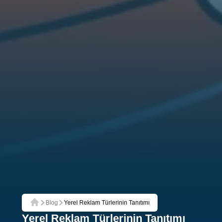
Blog
Yerel Reklam Türlerinin Tanıtımı
Ana Sayfa
Yerel Reklam Türlerinin Tanıtımı