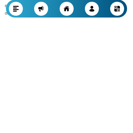
ekipmanlarla çalışan fabrikalar, genellikle yüksek hassasiyet,
düzgün ölçüler ve optimum kalite sağlayamaz.
Modern ekipmanlar, üretim hızını artırmanın ötesinde, insan
hatalarını azaltarak ürünün istikrarlı kalitesini de garantiler.
Örneğin, otomatik kesme ve bükme makineleri, standart
kalıplar ve otomasyonlu beton döküm sistemleri ile kirişler tam
ölçü ve teknik özelliklerle üretilebilir. Çünkü ölçülerde veya
malzeme karışımında en küçük bir hata bile, kirişin taşıma
gücünü etkileyebilir.
Dijital kalite kontrol, gelişmiş sensörler ve çevrim içi izleme
sistemleri gibi yeni teknolojileri kullanan fabrikalar, üretimin ilk
aşamalarında olası kusurları daha çabuk tespit edip müdahale
edebilir. Fabrikanın ziyaret edilmesi ve üretim hattının yerinde
gözlemlenmesi, teknoloji seviyesi ve uygulanan standartlarla
ilgili fikir edinmenizi sağlayacaktır.