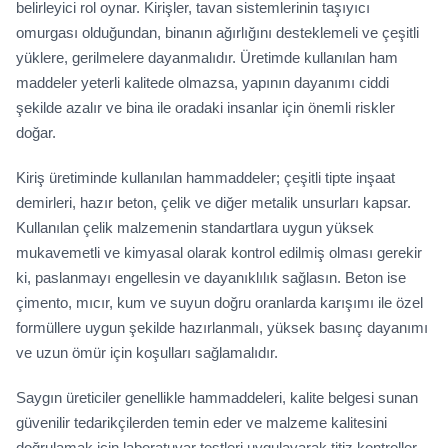
belirleyici rol oynar. Kirişler, tavan sistemlerinin taşıyıcı
omurgası olduğundan, binanın ağırlığını desteklemeli ve çeşitli
yüklere, gerilmelere dayanmalıdır. Üretimde kullanılan ham
maddeler yeterli kalitede olmazsa, yapının dayanımı ciddi
şekilde azalır ve bina ile oradaki insanlar için önemli riskler
doğar.
Kiriş üretiminde kullanılan hammaddeler; çeşitli tipte inşaat
demirleri, hazır beton, çelik ve diğer metalik unsurları kapsar.
Kullanılan çelik malzemenin standartlara uygun yüksek
mukavemetli ve kimyasal olarak kontrol edilmiş olması gerekir
ki, paslanmayı engellesin ve dayanıklılık sağlasın. Beton ise
çimento, mıcır, kum ve suyun doğru oranlarda karışımı ile özel
formüllere uygun şekilde hazırlanmalı, yüksek basınç dayanımı
ve uzun ömür için koşulları sağlamalıdır.
Saygın üreticiler genellikle hammaddeleri, kalite belgesi sunan
güvenilir tedarikçilerden temin eder ve malzeme kalitesini
doğrulamak için laboratuvar testleri uygulayarak titiz kontroller