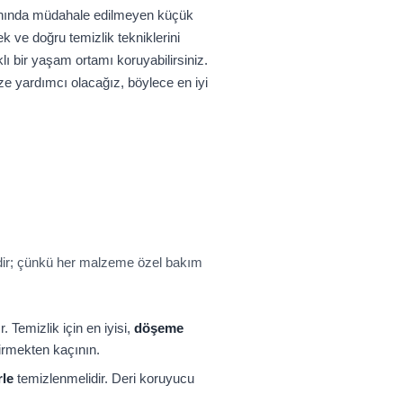
Zamanında müdahale edilmeyen küçük
ek ve doğru temizlik tekniklerini
ı bir yaşam ortamı koruyabilirsiniz.
ze yardımcı olacağız, böylece en iyi
ir; çünkü her malzeme özel bakım
Temizlik için en iyisi,
döşeme
irmekten kaçının.
rle
temizlenmelidir. Deri koruyucu