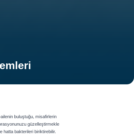
emleri
enin buluştuğu, misafirlerin
korasyonunuzu güzelleştirmekle
ta bakterileri biriktirebilir.