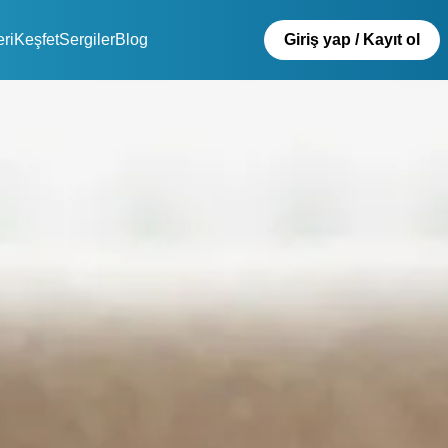
eri
Keşfet
Sergiler
Blog
Giriş yap / Kayıt ol