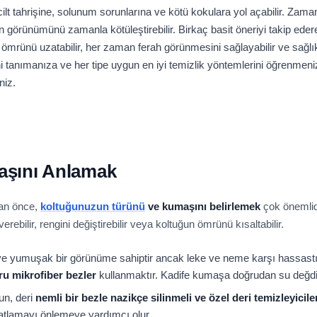
r cilt tahrişine, solunum sorunlarına ve kötü kokulara yol açabilir. 
ızın görünümünü zamanla kötüleştirebilir. Birkaç basit öneriyi takip eder
rünü uzatabilir, her zaman ferah görünmesini sağlayabilir ve sağlıkl
 tanımanıza ve her tipe uygun en iyi temizlik yöntemlerini öğrenmeni
niz.
aşını Anlamak
dan önce,
koltuğunuzun türünü
ve kumaşını belirlemek
çok önemlid
erebilir, rengini değiştirebilir veya koltuğun ömrünü kısaltabilir.
ve yumuşak bir görünüme sahiptir ancak leke ve neme karşı hassastır. 
uru mikrofiber bezler
kullanmaktır. Kadife kumaşa doğrudan su değd
un, deri
nemli bir bezle nazikçe silinmeli ve özel deri temizleyicile
çatlamayı önlemeye yardımcı olur.