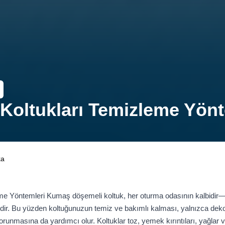
oltukları Temizleme Yönt
ka
 Yöntemleri Kumaş döşemeli koltuk, her oturma odasının kalbidir—ail
erdir. Bu yüzden koltuğunuzun temiz ve bakımlı kalması, yalnızca de
masına da yardımcı olur. Koltuklar toz, yemek kırıntıları, yağlar ve hat