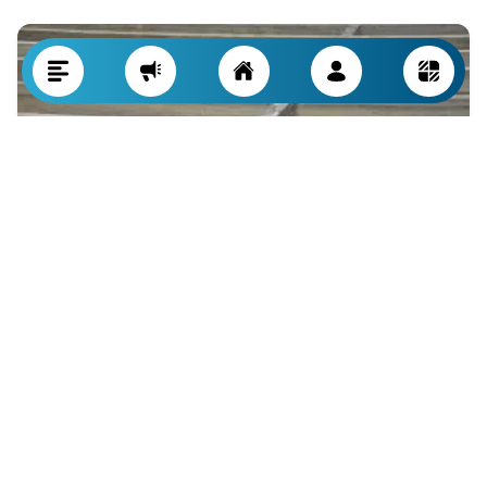
Kirişli ve Bloklu Çatılarda Montaj İşçiliği
Maliyetleri
Malzeme giderlerinin yanı sıra, kirişli ve bloklu çatıların usta işçiler
tarafından montajı da önemli bir maliyet kalemidir. Doğru ve
güvenli bir uygulama için yetkinlik, hassasiyet ve farklı ekiplerin