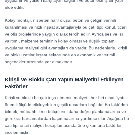
uygulanır ve yükleri karşılayan sağlam ve bütünleşmiş bir yapı
elde edilir.
Kolay montajı, nispeten hafif oluşu, beton ve çeliğin verimli
kullanılması ve hızlı inşaat avantajlarıyla bu çatı tipi; konut, ticari
ve ofis projelerinde yaygın olarak tercih edilir. Ayrıca ses ve ısı
yalıtımı, malzeme temininin kolay olması ve düşük toplam
uygulama maliyeti gibi avantajları da vardır. Bu nedenlerle, kirişli
ve bloklu çatılar inşaat sektöründe en ekonomik ve verimli
seçenekler arasında yer almaktadır.
Kirişli ve Bloklu Çatı Yapım Maliyetini Etkileyen
Faktörler
Kirişli ve bloklu bir çatı inşa etmenin maliyeti, her biri nihai fiyatı
önemli ölçüde etkileyebilen çeşitli unsurlara bağlıdır. Bu faktörleri
bilmek, müteahhitlerin bütçelerini daha doğru planlamalarına ve
gereksiz harcamalardan kaçınmalarına yardımcı olur. Aşağıda bu
çatı tipine ait maliyet hesaplamasında öne çıkan ana faktörler
incelenmiştir: