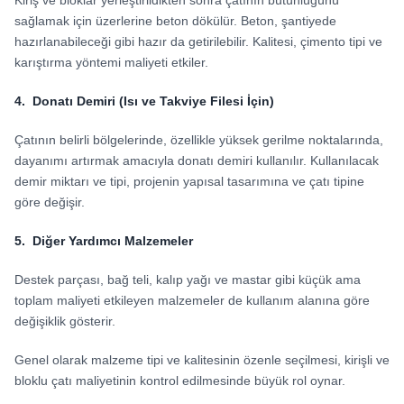
Kiriş ve bloklar yerleştirildikten sonra çatının bütünlüğünü
sağlamak için üzerlerine beton dökülür. Beton, şantiyede
hazırlanabileceği gibi hazır da getirilebilir. Kalitesi, çimento tipi ve
karıştırma yöntemi maliyeti etkiler.
4. Donatı Demiri (Isı ve Takviye Filesi İçin)
Çatının belirli bölgelerinde, özellikle yüksek gerilme noktalarında,
dayanımı artırmak amacıyla donatı demiri kullanılır. Kullanılacak
demir miktarı ve tipi, projenin yapısal tasarımına ve çatı tipine
göre değişir.
5. Diğer Yardımcı Malzemeler
Destek parçası, bağ teli, kalıp yağı ve mastar gibi küçük ama
toplam maliyeti etkileyen malzemeler de kullanım alanına göre
değişiklik gösterir.
Genel olarak malzeme tipi ve kalitesinin özenle seçilmesi, kirişli ve
bloklu çatı maliyetinin kontrol edilmesinde büyük rol oynar.