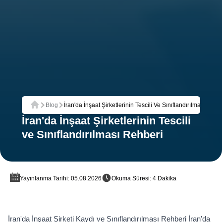
Blog
İran'da İnşaat Şirketlerinin Tescili Ve Sınıflandırılması Rehb
Ana Sayfa
İran'da İnşaat Şirketlerinin Tescili
ve Sınıflandırılması Rehberi
Yayınlanma Tarihi: 05.08.2026
Okuma Süresi: 4 Dakika
İran'da İnşaat Şirketi Kaydı ve Sınıflandırılması Rehberi İran'da