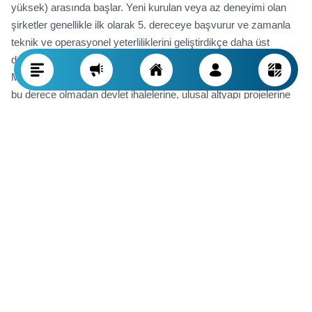
yüksek) arasında başlar. Yeni kurulan veya az deneyimi olan
şirketler genellikle ilk olarak 5. dereceye başvurur ve zamanla
teknik ve operasyonel yeterliliklerini geliştirdikçe daha üst
derecelere hak kazanırlar.
Müteahhitlik derecesi, şirketler için son derece önemlidir çünkü
bu derece olmadan devlet ihalelerine, ulusal altyapı projelerine
ya da devlet kurumlarıyla yapılacak sözleşmelere katılım
mümkün değildir.
Sınıflandırma, esasen inşaat profesyonelliğine giriş için bir
lisans işlevi görür ve üst dereceye sahip şirketler kamu ve özel
sektör nezdinde daha güvenilir ve itibarlı kabul edilirler.
İnşaat Şirketi Sınıflandırması Nedir?