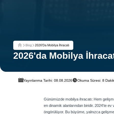
Blog
2026'da Mobilya İhracatı
Ana Sayfa
2026'da Mobilya İhracat
Yayınlanma Tarihi: 08.08.2026
Okuma Süresi: 8 Daki
Günümüzde mobilya ihracatı: Hem gelişmekt
en dinamik alanlarından biridir. 2024'te ev
öngörülüyor. Bu büyüme, yalnızca gelişmek