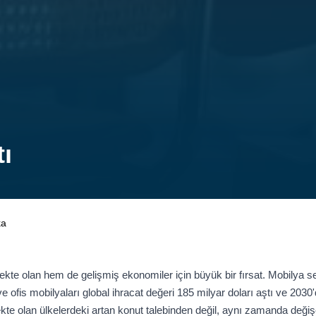
ı
ka
e olan hem de gelişmiş ekonomiler için büyük bir fırsat. Mobilya sek
 ve ofis mobilyaları global ihracat değeri 185 milyar doları aştı ve 203
te olan ülkelerdeki artan konut talebinden değil, aynı zamanda deği