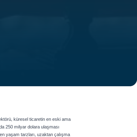
törü, küresel ticaretin en eski ama
0'da 250 milyar dolara ulaşması
şen yaşam tarzları, uzaktan çalışma