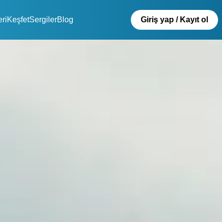
eri
Keşfet
Sergiler
Blog
Giriş yap / Kayıt ol