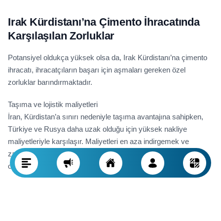
Irak Kürdistanı’na Çimento İhracatında
Karşılaşılan Zorluklar
Potansiyel oldukça yüksek olsa da, Irak Kürdistanı’na çimento
ihracatı, ihracatçıların başarı için aşmaları gereken özel
zorluklar barındırmaktadır.
Taşıma ve lojistik maliyetleri
İran, Kürdistan’a sınırı nedeniyle taşıma avantajına sahipken,
Türkiye ve Rusya daha uzak olduğu için yüksek nakliye
maliyetleriyle karşılaşır. Maliyetleri en aza indirgemek ve
zamanında teslimat sağlamak için titiz lojistik planlaması ve
optimal güzergah seçimi gereklidir.
Döviz dalgalanmaları ve yaptırımlar
Dövizdeki dalgalanmalar ve ekonomik kısıtlamalar, çimentonun
nihai fiyatını etkileyebilir. Özellikle Rusya ve Türkiye için,