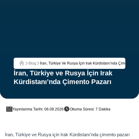
Blog
İran, Türkiye Ve Rusya İçin Irak Kürdistanı’nda Çimento Pa
Ana Sayfa
İran, Türkiye ve Rusya İçin Irak
Kürdistanı’nda Çimento Pazarı
Yayınlanma Tarihi: 06.08.2026
Okuma Süresi: 7 Dakika
İran, Türkiye ve Rusya için Irak Kürdistanı’nda çimento pazarı