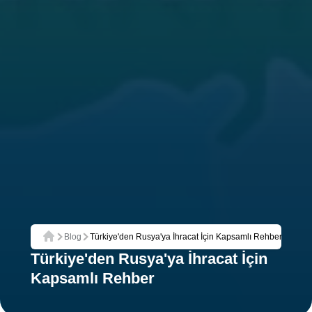
Blog
Türkiye'den Rusya'ya İhracat İçin Kapsamlı Rehber
Ana Sayfa
Türkiye'den Rusya'ya İhracat İçin
Kapsamlı Rehber