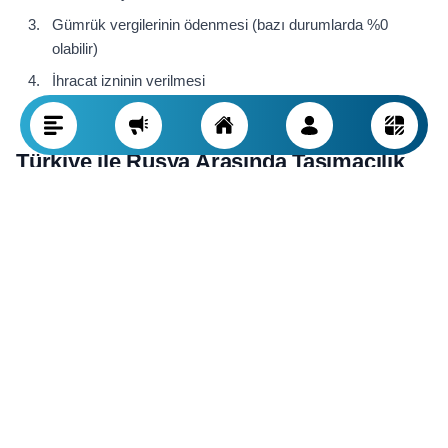
Gümrük vergilerinin ödenmesi (bazı durumlarda %0
olabilir)
İhracat izninin verilmesi
Türkiye ile Rusya Arasında Taşımacılık
Rusya'ya ihracat için üç ana taşıma yolu vardır:
Kara yolu:
Hızlıdır; hafif ve orta ağırlıktaki ürünler için
uygundur (Gürcistan üzerinden veya Karadeniz yoluyla)
Deniz yolu:
Mersin veya İstanbul limanlarından
Rusya’daki Novorossiysk limanına
Demir yolu:
Yüksek miktarda ürün için güvenli ve uygun
maliyetlidir
Önemli ipucu:
Karayolu taşımacılığında uluslararası plakalı