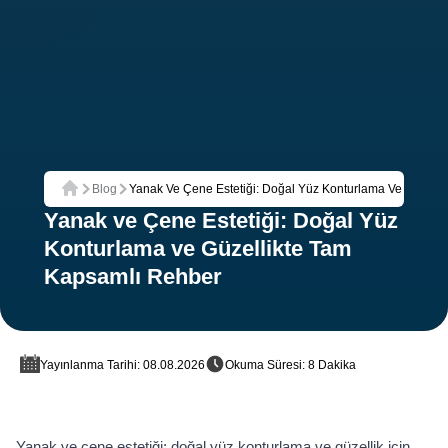
Blog
Yanak Ve Çene Estetiği: Doğal Yüz Konturlama Ve Güzell
Ana Sayfa
Yanak ve Çene Estetiği: Doğal Yüz
Konturlama ve Güzellikte Tam
Kapsamlı Rehber
Yayınlanma Tarihi: 08.08.2026
Okuma Süresi: 8 Dakika
Yanak ve çene estetiği: doğal yüz konturlama ve güzellik için