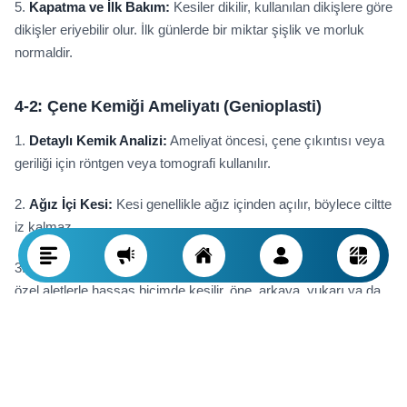
5.
Kapatma ve İlk Bakım:
Kesiler dikilir, kullanılan dikişlere göre
dikişler eriyebilir olur. İlk günlerde bir miktar şişlik ve morluk
normaldir.
4-2:
Çene Kemiği Ameliyatı (Genioplasti)
1.
Detaylı Kemik Analizi:
Ameliyat öncesi, çene çıkıntısı veya
geriliği için röntgen veya tomografi kullanılır.
2.
Ağız İçi Kesi:
Kesi genellikle ağız içinden açılır, böylece ciltte
iz kalmaz.
3.
Kemiğin Kesilmesi ve Konumlandırılması:
Çene kemiği
özel aletlerle hassas biçimde kesilir, öne, arkaya, yukarı ya da
aşağı hareket ettirilir.
4.
Kemiğin Sabitlenmesi:
Yeni pozisyondaki kemik; küçük
vidalar veya metal plaklarla sağlamlaştırılır.