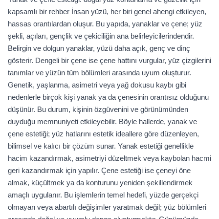
kapsamlı bir rehber İnsan yüzü, her biri genel ahengi etkileyen,
hassas orantılardan oluşur. Bu yapıda, yanaklar ve çene; yüz
şekli, açıları, gençlik ve çekiciliğin ana belirleyicilerindendir.
Belirgin ve dolgun yanaklar, yüzü daha açık, genç ve dinç
gösterir. Dengeli bir çene ise çene hattını vurgular, yüz çizgilerini
tanımlar ve yüzün tüm bölümleri arasında uyum oluşturur.
Genetik, yaşlanma, asimetri veya yağ dokusu kaybı gibi
nedenlerle birçok kişi yanak ya da çenesinin orantısız olduğunu
düşünür. Bu durum, kişinin özgüvenini ve görünümünden
duyduğu memnuniyeti etkileyebilir. Böyle hallerde, yanak ve
çene estetiği; yüz hatlarını estetik ideallere göre düzenleyen,
bilimsel ve kalıcı bir çözüm sunar. Yanak estetiği genellikle
hacim kazandırmak, asimetriyi düzeltmek veya kaybolan hacmi
geri kazandırmak için yapılır. Çene estetiği ise çeneyi öne
almak, küçültmek ya da konturunu yeniden şekillendirmek
amaçlı uygulanır. Bu işlemlerin temel hedefi, yüzde gerçekçi
olmayan veya abartılı değişimler yaratmak değil; yüz bölümleri